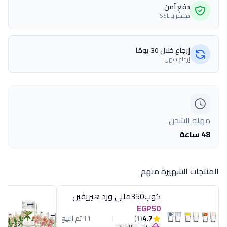
دفع آمن
مشفّر بـ SSL
إرجاع خلال 30 يومًا
إرجاع سهل
مهلة الشحن
48 ساعة
المنتجات الشهيرة منهم
كوب350مللى ورد هيريفين
EGP50
4.7
(1)
11 تم البيع