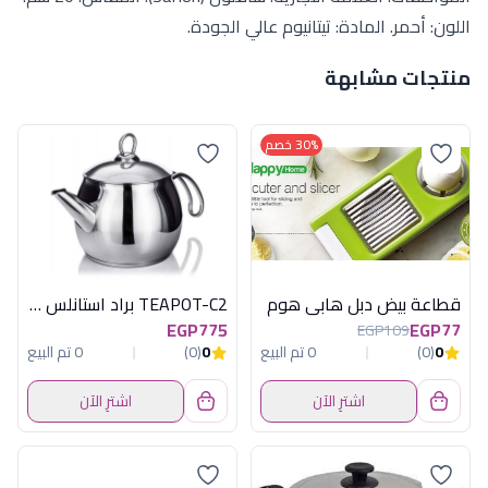
اللون: أحمر. المادة: تيتانيوم عالي الجودة.
منتجات مشابهة
30% خصم
قطاعة بيض دبل هابى هوم
TEAPOT-C2 براد استانلس 2 لتر
EGP775
EGP77
EGP109
0
(0)
0 تم البيع
0
(0)
0 تم البيع
اشترِ الآن
اشترِ الآن