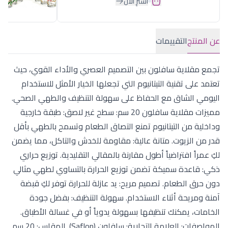
اشترِ الآن
عن المنتج
التقييمات
تجمع مقلاية سافلون بين التصميم العصري والأداء القوي، حيث
تعتمد على تقنية التيتانيوم التي تجعلها الخيار الأمثل للاستخدام
اليومي الشاق مع الحفاظ على سهولة التنظيف والطهي الصحي.
مميزات مقلاية سافلون 20 سم: سطح غير لاصق: طبقة خارجية
وداخلية من التيتانيوم تمنع التصاق الطعام وتسمح بالطهي بأقل
قدر من الزيوت. متانة عالية: مقاومة للخدش والتاكل، مما يضمن
لكِ عمراً افتراضياً أطول مقارنة بالمقالي التقليدية. توزيع حراري
ذكي: قاعدة سميكة تضمن توزيع الحرارة بالتساوي لطهي مثالي
دون حرق الطعام. تصميم مريح: يد عازلة للحرارة توفر لكِ قبضة
آمنة ومريحة أثناء الاستخدام. سهولة التنظيف: بفضل جودة
الخامات، يمكنك تنظيفها بسهولة يدوياً أو في غسالة الأطباق.
المواصفات: العلامة التجارية: سافلون (Saflon). المقاس: 20 سم.