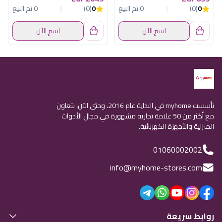
0
(0)
0 تم البيع
0
(0)
0 تم البيع
اشترِ الآن
اشترِ الآن
تأسست myhome في البداية عام 2016، وحتى الآن، نتعاون
مع أكثر من 50 علامة تجارية مشهورة في مجال الأدوات
المنزلية والأجهزة الكهربائية.
01060002002
info@myhome-stores.com
روابط سريعة