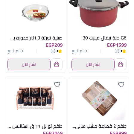
G6 حلة تيفال مينيت 30
صينية تورتة 1.3لتر مدورة بمسكتين مارينكس
EGP209
EGP1599
0
(0)
0 تم البيع
0
(0)
0 تم البيع
اشترِ الآن
اشترِ الآن
طقم 2 قطاعة خشب هابى هوم
طقم توابل 11 ق استانلس بيضاوى اكسفورد
EGP2049
EGP899