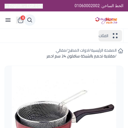
الخط الساخن: 01060002002
English
EGP, EGP
0
الفئات
الصفحة الرئيسية
/
ادوات المطبخ
/
مقالي
/
مقلاية تحمير بالشبكة سافلون 24 سم احمر