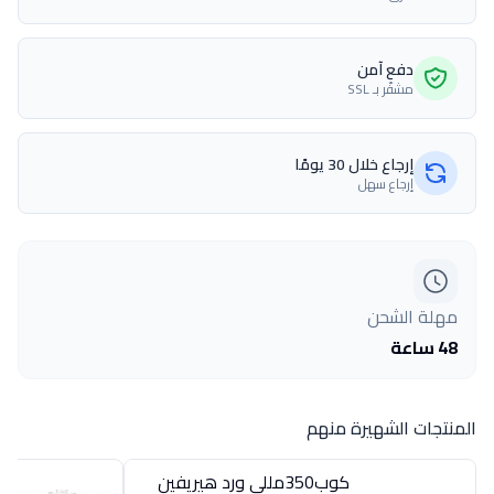
دفع آمن
مشفّر بـ SSL
إرجاع خلال 30 يومًا
إرجاع سهل
مهلة الشحن
48 ساعة
المنتجات الشهيرة منهم
كوب350مللى ورد هيريفين