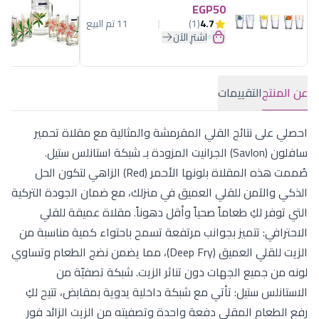
EGP50
4.7
(1)
11 تم البيع
اشترِ الآن
عن المنتج
التقييمات
احصلي على نتائج القلي المقرمشة والمثالية مع مقلاة تحمير
سافلون (Savlon) الجرانيت المزودة بـ شبكة استانلس ستيل.
صُممت هذه المقلاة بلونها الأحمر (Red) الزاهي لتكون الحل
الذكي والآمن للقلي العميق في منزلك، مع ضمان الجودة التركية
التي توفر لكِ طعاماً صحياً وأقل دهوناً. مقلاة عميقة للقلي
الاحترافي: تتميز بجوانب مرتفعة تسمح باحتواء كمية مناسبة من
الزيت للقلي العميق (Deep Fry)، مما يضمن نضج الطعام وتساوي
لونه من جميع الجهات دون تناثر الزيت. شبكة تصفيّة من
الاستانلس ستيل: تأتي مع شبكة داخلية يدوية بمقابض، تتيح لكِ
رفع الطعام المقلي دفعة واحدة وتصفيته من الزيت الزائد فور