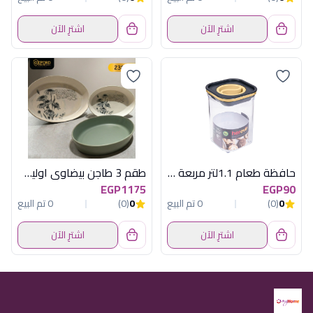
اشترِ الآن
اشترِ الآن
حافظة طعام 1.1لتر مربعة غطاءبيج هيريفين
طقم 3 طاجن بيضاوى اوليف أكسفورد - كود 23865
EGP1175
EGP90
0
(0)
0 تم البيع
0
(0)
0 تم البيع
اشترِ الآن
اشترِ الآن