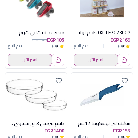
OX-LF2023007 طقم توابل12ق باستانداكسفورد
مبشرة جبنة هابى هوم
EGP105
EGP2169
EGP149
0
(0)
0 تم البيع
0
(0)
0 تم البيع
اشترِ الآن
اشترِ الآن
سكينة ليزر توسكوما 12سم
طقم بيركس 3 ق بيضاوى فرنساوى
EGP1400
EGP155
0
(0)
0 تم البيع
0
(0)
0 تم البيع