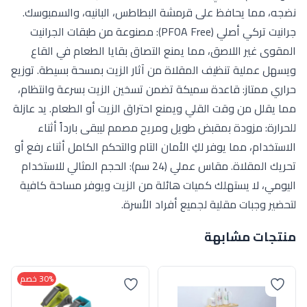
نضجه، مما يحافظ على قرمشة البطاطس، البانيه، والسمبوسك.
جرانيت تركي أصلي (PFOA Free): مصنوعة من طبقات الجرانيت
المقوى غير اللاصق، مما يمنع التصاق بقايا الطعام في القاع
ويسهل عملية تنظيف المقلاة من آثار الزيت بمسحة بسيطة. توزيع
حراري ممتاز: قاعدة سميكة تضمن تسخين الزيت بسرعة وانتظام،
مما يقلل من وقت القلي ويمنع احتراق الزيت أو الطعام. يد عازلة
للحرارة: مزودة بمقبض طويل ومريح مصمم ليبقى بارداً أثناء
الاستخدام، مما يوفر لكِ الأمان التام والتحكم الكامل أثناء رفع أو
تحريك المقلاة. مقاس عملي (24 سم): الحجم المثالي للاستخدام
اليومي، لا يستهلك كميات هائلة من الزيت ويوفر مساحة كافية
لتحضير وجبات مقلية لجميع أفراد الأسرة.
منتجات مشابهة
30% خصم