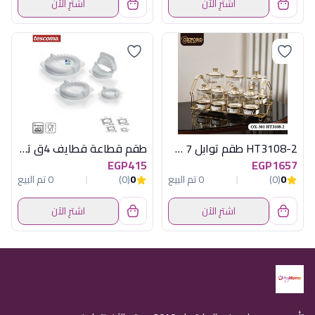
اشترِ الآن
اشترِ الآن
HT3108-2 طقم توابل 7 ق باستاند اكسفورد
طقم قطاعة قطايف 4ق توسكوما
EGP415
EGP1657
0
(0)
0 تم البيع
0
(0)
0 تم البيع
اشترِ الآن
اشترِ الآن