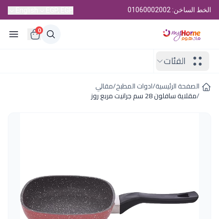
الخط الساخن: 01060002002
English
EGP, EGP
0
الفئات
الصفحة الرئيسية
/
ادوات المطبخ
/
مقالي
/
مقلاية سافلون 28 سم جرانيت مربع روز