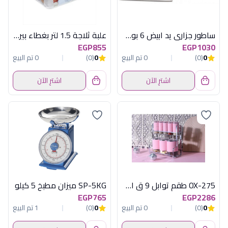
ساطور جزارى يد ابيض 6 بوصة
علبة ثلاجة 1.5 لتر بغطاء بيركس
EGP855
EGP1030
0
(0)
0 تم البيع
0
(0)
0 تم البيع
اشترِ الآن
اشترِ الآن
OX-275 طقم توابل 9 ق استانلس اكسفورد
SP-5KG ميزان مطبخ 5 كيلو
EGP765
EGP2286
0
(0)
0 تم البيع
0
(0)
1 تم البيع