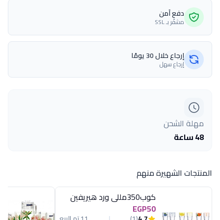
دفع آمن
مشفّر بـ SSL
إرجاع خلال 30 يومًا
إرجاع سهل
مهلة الشحن
48 ساعة
المنتجات الشهيرة منهم
كوب350مللى ورد هيريفين
EGP50
4.7
(1)
11 تم البيع