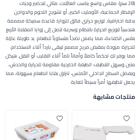
(28 سم): مقاس واسع يناسب العائلات، مثالي لتحضير وجبات
الإفطار الجماعية، الأومليت الكبير، أو تشويح اللحوم والدواجن
بدقة احترافية. توزيع حراري فائق للزوايا: قاعدة سميكة مصممة
هندسياً لتوزيع الحرارة بانتظام وسرعة لتصل إلى زوايا المقلاة الأربع
بنفس الكفاءة، مما يضمن نضجاً متساوياً للطعام. يد طويلة عازلة
للحرارة: مزودة بمقبض مريح مصمم ليبقى بارداً أثناء الاستخدام،
مما يوفر لكِ تحكماً كاملاً وأماناً تاماً أثناء التقليب أو النقل. هيكل
متين وسهل التنظيف: الطبقة الخارجية مقاومة للحرارة والخدش،
وبفضل السطح الداخلي الأملس، تنزلق بقايا الطعام بسهولة، مما
يجعل تنظيفها أمراً بسيطاً للغاية.
منتجات مشابهة