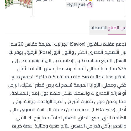
اشترِ الآن
عن المنتج
التقييمات
تجمع مقلاة سافلون (Savlon) الجرانيت المربعة مقاس 28 سم
بين التصميم العصري الذكي واللون الروز (Rose) الرقيق. يوفر لكِ
الشكل المربع مساحة طهي إضافية في الزوايا بنسبة تصل إلى
25% مقارنة بالمقالي المستديرة، مما يجعلها الأداة الأمثل
لتحضير وجبات عائلية متكاملة بلمسة تركية فاخرة. تصميم مربع
ذكي وعملي: الزوايا المربعة تسمح لكِ برص قطع الستيك، البرجر،
أو شرائح الخضروات والسمك بشكل منظم دون إهدار للمساحة،
مما يضمن طهي كميات أكبر في المرة الواحدة. جرانيت تركي
أصلي (PFOA Free): مصنوعة من طبقات الجرانيت المقوى عالي
الكثافة الذي يمنع التصاق الطعام تماماً، مما يتيح لكِ القلي
والتحمير بأقل قدر من الدهون لنتائج صحية ومثالية. سعة كبيرة