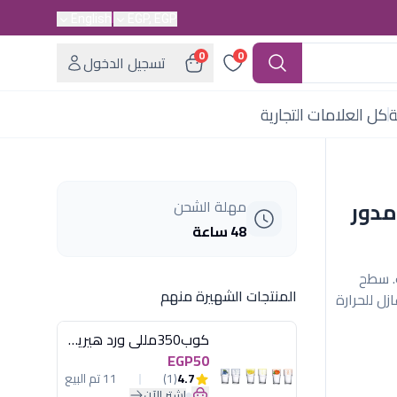
English
EGP, EGP
0
0
تسجيل الدخول
ة
كل العلامات التجارية
انيت مدور
مهلة الشحن
48 ساعة
ذاب. سطح
المنتجات الشهيرة منهم
زل للحرارة
كوب350مللى ورد هيريفين
EGP50
4.7
(1)
11 تم البيع
اشترِ الآن