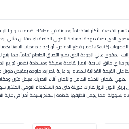
الحجم المفضل لتحضير وجبات الإفطار، قلي البيض، تشويح الخضروات (Sauté)، تحمير قطع الدواجن، أو إعداد صوصات
صنوعة من طبقات الجرانيت المقوى عالي الجودة الذي يمنع التصاق الطعام تماماً، مما يتيح 
يع حراري فائق السرعة: تتميز بقاعدة سميكة ومسطحة تضمن توزيع الحرا
على القيمة الغذائية للطعام. يد عازلة للحرارة: مزودة بمقبض طويل
اء الطهي لضمان التحكم الكامل والأمان أثناء التحريك. هيكل متين ومقا
 بريق اللون الروز لفترات طويلة حتى مع الاستخدام اليومي المتكرر. سه
عام بسهولة، مما يجعل تنظيفها بقطعة إسفنج بسيطة أمراً في غاية ال
30% خصم