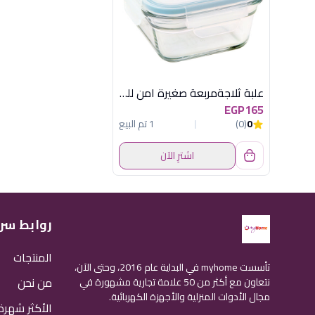
علبة ثلاجةمربعة صغيرة امن للفرن جلاس لوك
EGP165
0
(0)
1 تم البيع
اشترِ الآن
روابط سر
المنتجات
تأسست myhome في البداية عام 2016، وحتى الآن،
من نحن
نتعاون مع أكثر من 50 علامة تجارية مشهورة في
مجال الأدوات المنزلية والأجهزة الكهربائية.
الأكثر شهرة