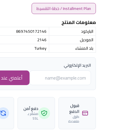
Installment Plan / خطة التقسيط
معلومات المنتج
الباركود
8697450172146
الموديل
2146
بلد المنشاء
Turkey
البريد الإلكتروني
أعلمني عند ا
قبول
دفع آمن
الدفع
مشفّر بـ
طرق
SSL
متعددة