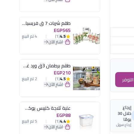
طقم شربات 7 ق فريسيا لومينارك
EGP565
4.5
(1)
4 تم البيع
اشترِ الآن
طقم برطمان 3ق ورد غطاء مينت جرين هيريفين
EGP210
4.5
(1)
2 تم البيع
لتوفر
اشترِ الآن
إرجاع
علبة ثلاجة كليبس يوكسان
خلال 30
EGP88
يومًا
4.4
(1)
5 تم البيع
إرجاع سهل
اشترِ الآن