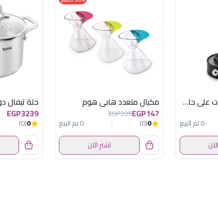
طبق تسالي ومكسرات على حامل أسود من أكسفورد موديل PR025
مكيال متعدد هابى هوم
EGP3239
EGP147
EGP209
0 تم البيع
0
(0)
0 تم البيع
0
(0)
الآن
اشترِ الآن