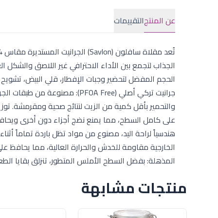
عن المنتج
التقييمات
جرانيت تركي أصلي (PFOA Free): م
والتحمير بأقل كمية من الزيت لنتائج صحية ومقرمشة. توز
على كامل السطح، مما يمنع نضج أجزاء دون أخرى ويحافظ 
هندسياً لراحة اليد، مصنوع من مواد تظل باردة تماماً أثن
الخارجية مقاومة للخدش والحرارة العالية، مما يحافظ على
المذهلة: بفضل السطح الأملس المتطور، تنزلق بقايا الط
منتجات مشابهة