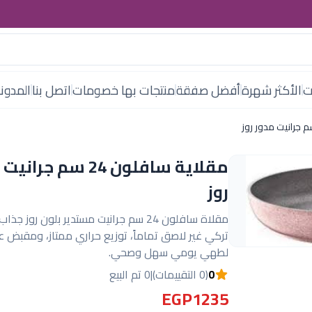
ت
الأكثر شهرة
أفضل صفقة
منتجات بها خصومات
اتصل بنا
المدون
مقلاية سافلون 24 سم جر
روز
مقلاة سافلون 24 سم جرانيت مستدير بلون روز ج
تركي غير لاصق تماماً، توزيع حراري ممتاز، ومقبض عا
لطهي يومي سهل وصحي.
0
(0 التقييمات)
|
0 تم البيع
EGP1235