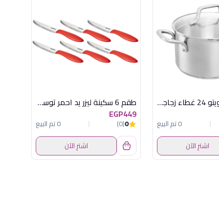
حلة تيفال دويتو 24 غطاء زجاجى
طقم 6 سكينة ليزر يد احمر توسكوما
EGP449
0 تم البيع
0
(0)
0 تم البيع
اشترِ الآن
اشترِ الآن