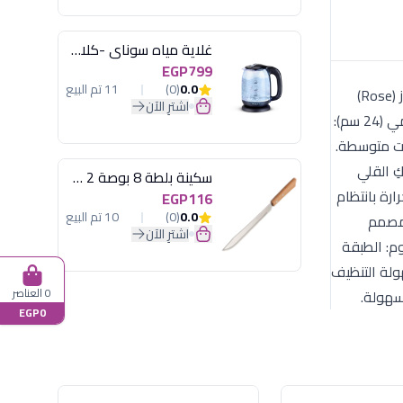
غلاية مياه سوناي -كلاسيك 2200 وات، 1.7 لتر زجاج اضائة ليد - MAR-3752
EGP799
0.0
(0)
11 تم البيع
تُعد مقلاة سافلون (Savlon) الجرانيت المستديرة مقاس 24 سم القطعة الأكثر استخداماً ومرونة في مطبخك. صُممت بلونها الروز (Rose)
اشترِ الآن
الجذاب لتجمع بين الأداء الاحترافي غير اللاصق والشكل العصري الذي يضيف بهجة لمساحة الطهي الخاصة بكِ. مقاس مثالي يومي (24 سم):
 الباستا بكميات متوسطة.
لكِ القلي
سكينة بلطة 8 بوصة 2 مسمار
رة بانتظام
EGP116
0.0
(0)
10 تم البيع
 مصمم
اشترِ الآن
وم: الطبقة
ولة التنظيف
0 العناصر
سهولة.
EGP0