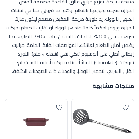
مسحة بسيطة. توزيع حراري فائق: القاعدة مصممة لتمتص
الحرارة بسرعة وتوزعها بانتظام، وهو أمر ضروري جداً في تقنيات
الطهي بالووك. يد طويلة مريحة: المقبض مصمم ليكون عازلاً
للحرارة ويوفر تحكماً كاملاً عند هز الووك أو تقليب الطعام بحركات
سريعة. صحي 100%: الخامات خالية من مادة PFOA الضارة، مما
يضمن أمان الطعام لعائلتك. المواصفات الفنية: الخامة: جرانيت
إيطالي أصلي على ألومنيوم تركي نقي (سُمك 4 ملم). اللون:
شوكلت (Chocolate). المنشأ: صناعة تركية أصلية. الاستخدام:
القلي السريع، التحمير، النودلز، والوجبات ذات الصوصات الكثيفة.
منتجات مشابهة