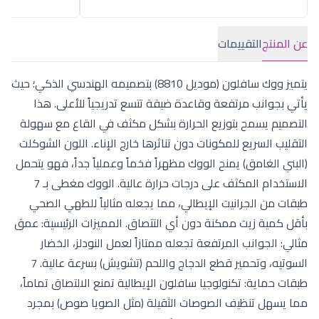
عن المنتج
التقييمات
يتميز ووك سافلون (موديل 8810) بتصميمه الهندسي الذكي؛ حيث
يأتي بجوانب مرتفعة وقاعدة ضيقة تتسع تدريجياً للأعلى. هذا
التصميم يسمح بتوزيع الحرارة بشكل مكثف في القاع مع سهولة
التقليب السريع للمكونات دون تناثرها خارج الإناء. اللون الشوكلت
(البني الغامق) يمنح الووك مظهراً فخماً وعملياً جداً، فهو يتحمل
الاستخدام المكثف على درجات حرارة عالية. الووك مغطى بـ 7
طبقات من الجرانيت الإيطالي، مما يجعله مثالياً للطهي الصحي
بأقل كمية زيت ممكنة دون أي التتصاق. المميزات الرئيسية: عمق
مثالي: الجوانب المرتفعة تجعله ممتازاً لعمل النودلز، الخضار
السوتيه، وتحمير قطع الدجاج واللحم (تشويش) بسرعة عالية. 7
طبقات حماية: تكنولوجيا سافلون الإيطالية تمنع الالتصاق تماماً،
مما يسهل تنظيف الصوصات الثقيلة (مثل الصويا صوص) بمجرد