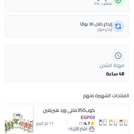
مشفّر بـ SSL
إرجاع خلال 30 يومًا
إرجاع سهل
مهلة الشحن
48 ساعة
المنتجات الشهيرة منهم
كوب350مللى ورد هيريفين
EGP50
4.7
(1)
11 تم البيع
اشترِ الآن