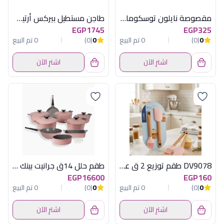
مقصوصة نايلون توسكوما يد استانلس
طاجن مستطيل بيركس أرتيسان جرانيت - 31 سم - نبيتي
EGP1745
EGP325
0
(0)
0 تم البيع
0
(0)
0 تم البيع
اشترِ الآن
اشترِ الآن
DV9078 طقم توزيع 2 ق على كارت ديفا
طقم حلل 14ق جرانيت بينك ماربل نيوفلام
EGP16600
EGP160
0
(0)
0 تم البيع
0
(0)
0 تم البيع
اشترِ الآن
اشترِ الآن