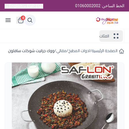
الخط الساخن: 01060002002
English
EGP, EGP
0
الفئات
الصفحة الرئيسية
/
ادوات المطبخ
/
مقالي
/
ووك جرانيت شوكلت سافلون