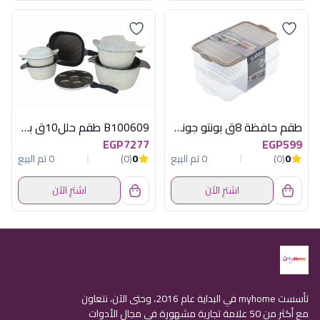
طقم حافظة 8ق بونتو جوندول G-880
B100609 طقم حلل10ق بطوط اوف وايت اكسفورد
EGP7277
EGP599
0
(0)
0 تم البيع
0
(0)
0 تم البيع
اشترِ الآن
اشترِ الآن
تأسست myhome في البداية عام 2016، وحتى الآن، نتعاون
مع أكثر من 50 علامة تجارية مشهورة في مجال الأدوات