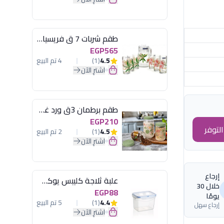
طقم شربات 7 ق فريسيا لومينارك
EGP565
4.5
(1)
4 تم البيع
اشترِ الآن
طقم برطمان 3ق ورد غطاء مينت جرين هيريفين
EGP210
لتوفر
4.5
(1)
2 تم البيع
اشترِ الآن
إرجاع
علبة ثلاجة كليبس يوكسان
خلال 30
EGP88
يومًا
4.4
(1)
5 تم البيع
إرجاع سهل
اشترِ الآن