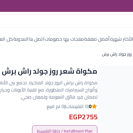
لأكثر شهرة
أفضل صفقة
منتجات بها خصومات
اتصل بنا
المدونة
كل العل
روز جولد راش برش
مكواة شعر روز جولد راش برش
مكواة راش براش الروز جولد الفاخرة. تجمع بين الأنا
لضمان فرد فائق النعومة ولمعان صحي.
0
(0 التقييمات)
|
0 تم البيع
EGP2755
Installment Plan / خطة التقسيط