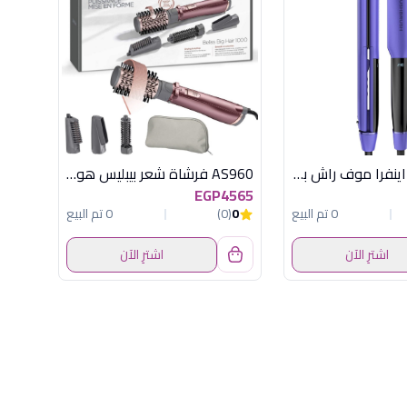
مكواة شعر اينفرا موف راش براش
AS960 فرشاة شعر بيبليس هوائية 1000 وات
EGP4565
0 تم البيع
0
(0)
0 تم البيع
اشترِ الآن
اشترِ الآن