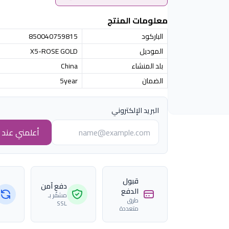
معلومات المنتج
الباركود
850040759815
الموديل
X5-ROSE GOLD
بلد المنشاء
China
الضمان
5year
البريد الإلكتروني
أعلمني عند ا
قبول
دفع آمن
الدفع
مشفّر بـ
طرق
SSL
متعددة