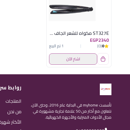
ST327E مكواه للشعر الجاف والرطب
EGP2340
0
(0)
1 تم البيع
اشترِ الآن
روابط سر
المنتجات
تأسست myhome في البداية عام 2016، وحتى الآن،
من نحن
نتعاون مع أكثر من 50 علامة تجارية مشهورة في
مجال الأدوات المنزلية والأجهزة الكهربائية.
الأكثر شهرة