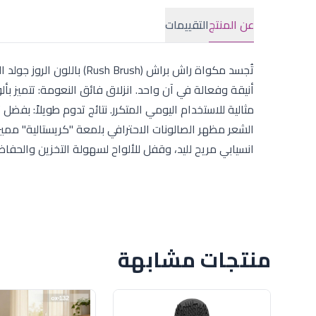
عن المنتج
التقييمات
تُجسد مكواة راش براش (sh
أنيقة وفعالة في آن واحد. انزلاق فائق النعومة: تتميز 
مثالية للاستخدام اليومي المتكرر. نتائج تدوم طويلاً: بفضل
الشعر مظهر الصالونات الاحترافي بلمعة "كريستالية" مميز
انسيابي مريح لليد، وقفل للألواح لسهولة التخزين والحفاظ ع
منتجات مشابهة