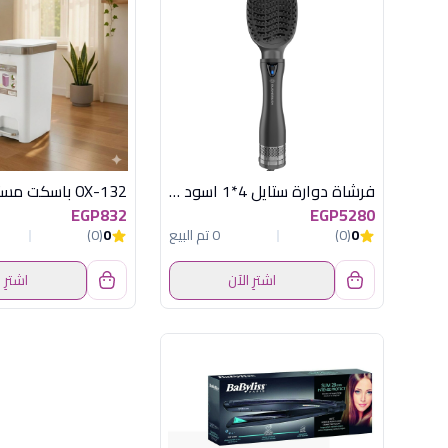
فرشاة دوارة ستايل 4*1 اسود راش براش
EGP832
EGP5280
0
(0)
0 تم البيع
0
(0)
اشترِ الآن
اشترِ 