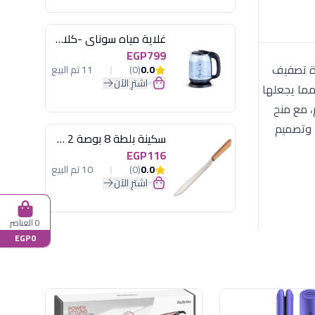
غلاية مياه سوناي -كلاسيك 2200 وات، 1.7 لتر زجاج اضائة ليد - MAR-3752
EGP799
 أداة تصفيف
0.0
(0)
11 تم البيع
اشترِ الآن
مما يجعلها
م، مع منح
، وتصميم
سكينة بلطة 8 بوصة 2 مسمار
EGP116
0.0
(0)
10 تم البيع
اشترِ الآن
0 العناصر
EGP0