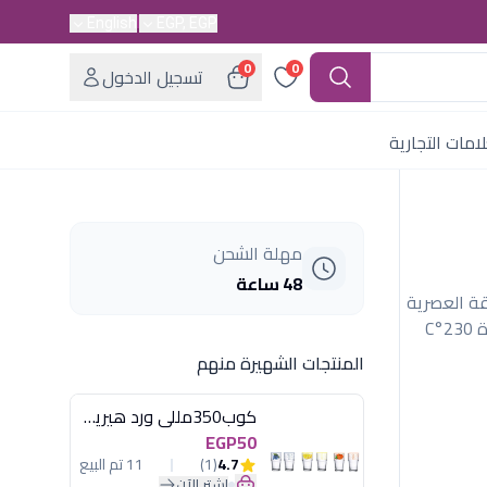
English
EGP, EGP
0
0
تسجيل الدخول
امات التجارية
مهلة الشحن
48 ساعة
قة العصرية
وألواح السيراميك المتطورة، مع تقنية الأيونات وحرارة 230°C
المنتجات الشهيرة منهم
كوب350مللى ورد هيريفين
EGP50
4.7
(1)
11 تم البيع
اشترِ الآن