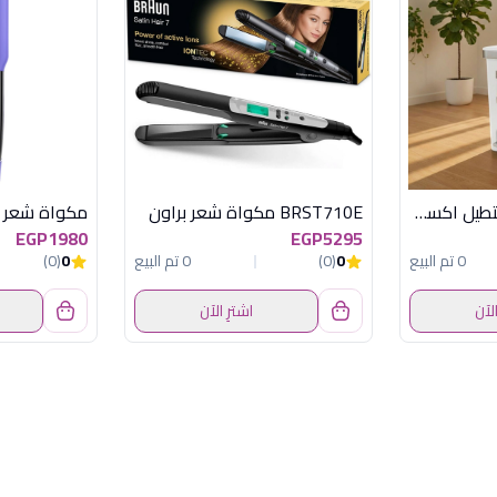
OX-132 باسكت مستطيل اكسفورد
BRST710E مكواة شعر براون
EGP1980
EGP5295
0 تم البيع
0
(0)
0 تم البيع
0
(0)
الآن
اشترِ الآن