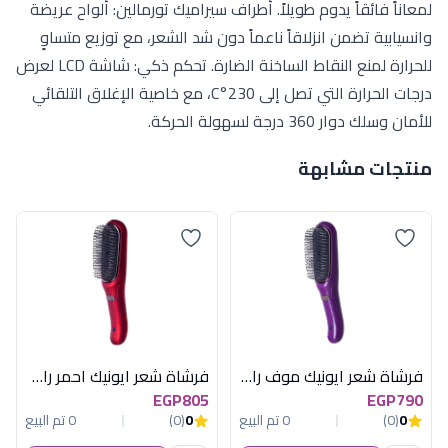
لمعاناً فائقاً يدوم طويلاً. أطراف سيراميك تورمالين: ألواح عريضة
وانسيابية تضمن انزلاقاً ناعماً دون شد الشعر، مع توزيع متساوٍ
للحرارة لمنع النقاط الساخنة الضارة. تحكم ذكي: شاشة LCD لعرض
درجات الحرارة التي تصل إلى 230°C، مع خاصية الإغلاق التلقائي
للأمان وسلك دوار 360 درجة لسهولة الحركة.
منتجات مشابهة
فرشاة شعر ايونيك موف راش براش
فرشاة شعر ايونيك احمر راش براش
EGP805
EGP790
0
(0)
0 تم البيع
0
(0)
0 تم البيع