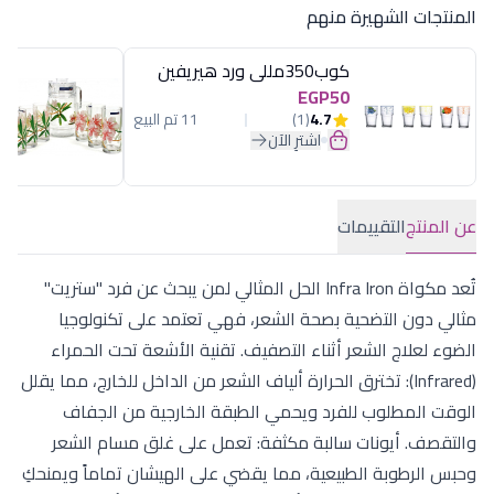
المنتجات الشهيرة منهم
كوب350مللى ورد هيريفين
EGP50
4.7
(1)
11 تم البيع
اشترِ الآن
عن المنتج
التقييمات
تُعد مكواة Infra Iron الحل المثالي لمن يبحث عن فرد "ستريت"
مثالي دون التضحية بصحة الشعر، فهي تعتمد على تكنولوجيا
الضوء لعلاج الشعر أثناء التصفيف. تقنية الأشعة تحت الحمراء
(Infrared): تخترق الحرارة ألياف الشعر من الداخل للخارج، مما يقلل
الوقت المطلوب للفرد ويحمي الطبقة الخارجية من الجفاف
والتقصف. أيونات سالبة مكثفة: تعمل على غلق مسام الشعر
وحبس الرطوبة الطبيعية، مما يقضي على الهيشان تماماً ويمنحكِ