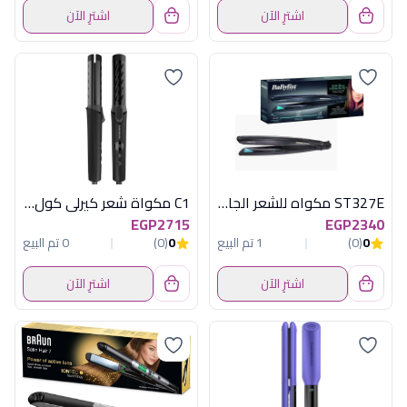
اشترِ الآن
اشترِ الآن
ST327E مكواه للشعر الجاف والرطب
C1 مكواة شعر كيرلى كول اسود راش براش
EGP2715
EGP2340
0
(0)
1 تم البيع
0
(0)
0 تم البيع
اشترِ الآن
اشترِ الآن