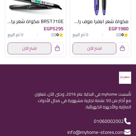
مكواة شعر اينفرا موف راش براش
BRST710E مكواة شعر براون
EGP5295
EGP1980
0
(0)
0 تم البيع
0
(0)
0 تم البيع
اشترِ الآن
اشترِ الآن
تأسست myhome في البداية عام 2016، وحتى الآن، نتعاون
مع أكثر من 50 علامة تجارية مشهورة في مجال الأدوات
المنزلية والأجهزة الكهربائية.
01060002002
info@myhome-stores.com