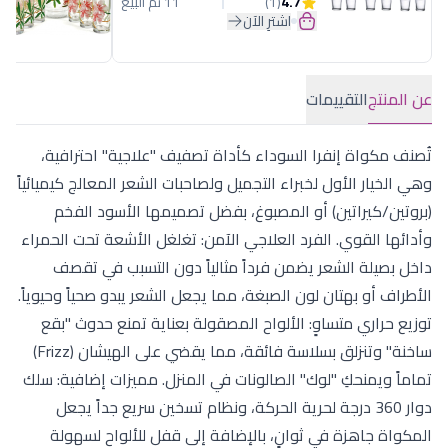
4.7
(1)
11 تم البيع
اشترِ الآن
عن المنتج
التقييمات
تُصنف مكواة إنفرا السوداء كأداة تصفيف "علاجية" احترافية،
وهي الخيار الأول لخبراء التجميل ولصاحبات الشعر المعالج كيميائياً
(بروتين/كيراتين) أو المصبوغ، بفضل تصميمها الأسود الفخم
وأدائها القوي. الفرد العلاجي الآمن: تغلغل الأشعة تحت الحمراء
داخل بصيلة الشعر يضمن فرداً مثالياً دون التسبب في تقصف
الأطراف أو بهتان لون الصبغة، مما يجعل الشعر يبدو صحياً وحيوياً.
توزيع حراري متساوٍ: الألواح المصقولة بعناية تمنع حدوث "بقع
ساخنة" وتنزلق بسلاسة فائقة، مما يقضي على الهيشان (Frizz)
تماماً ويمنحكِ "لوك" الصالونات في المنزل. مميزات إضافية: سلك
دوار 360 درجة لحرية الحركة، ونظام تسخين سريع جداً يجعل
المكواة جاهزة في ثوانٍ، بالإضافة إلى قفل للألواح لسهولة