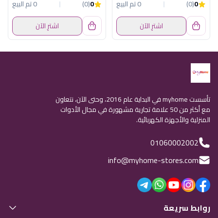
0
(0)
0 تم البيع
0
(0)
0 تم البيع
اشترِ الآن
اشترِ الآن
تأسست myhome في البداية عام 2016، وحتى الآن، نتعاون
مع أكثر من 50 علامة تجارية مشهورة في مجال الأدوات
المنزلية والأجهزة الكهربائية.
01060002002
info@myhome-stores.com
روابط سريعة