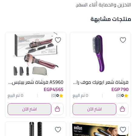
التخزين والحماية أثناء السفر.
منتجات مشابهة
فرشاة شعر ايونيك موف راش براش
AS960 فرشاة شعر بيبليس هوائية 1000 وات
EGP4565
EGP790
0
(0)
0 تم البيع
0
(0)
0 تم البيع
اشترِ الآن
اشترِ الآن