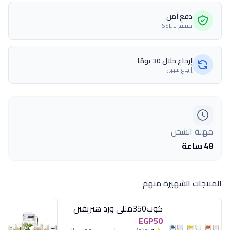
دفع آمن
مشفّر بـ SSL
إرجاع خلال 30 يومًا
إرجاع سهل
مهلة الشحن
48 ساعة
المنتجات الشهيرة منهم
كوب350مللى ورد هيريفين
EGP50