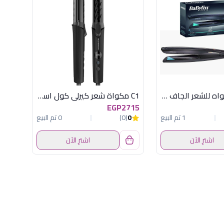
ST327E مكواه للشعر الجاف والرطب
C1 مكواة شعر كيرلى كول اسود راش براش
EGP2715
1 تم البيع
0
(0)
0 تم البيع
اشترِ الآن
اشترِ الآن