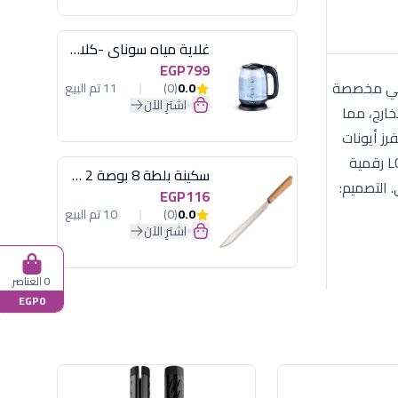
غلاية مياه سوناي -كلاسيك 2200 وات، 1.7 لتر زجاج اضائة ليد - MAR-3752
EGP799
مياً، وهي مخصصة
0.0
(0)
11 تم البيع
اشترِ الآن
خارج، مما
رز أيونات
سالبة تمنع الهيشان وتمنح الشعر لمعاناً "كريستالياً" فائقاً بلمسة واحدة، مما يوفر الوقت والمجهود. التحكم والأمان: شاشة LCD رقمية
سكينة بلطة 8 بوصة 2 مسمار
الاستخدام الاحترافي. التصميم:
EGP116
0.0
(0)
10 تم البيع
اشترِ الآن
0 العناصر
EGP0