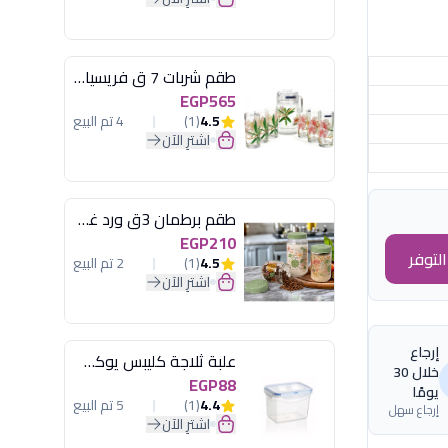
طقم شربات 7 ق فريسيا لومينارك
EGP565
4.5
(1)
4 تم البيع
اشترِ الآن
طقم برطمان 3ق ورد غطاء مينت جرين هيريفين
EGP210
لتوفر
4.5
(1)
2 تم البيع
اشترِ الآن
إرجاع
علبة ثلاجة كليبس يوكسان
خلال 30
EGP88
يومًا
4.4
(1)
5 تم البيع
إرجاع سهل
اشترِ الآن