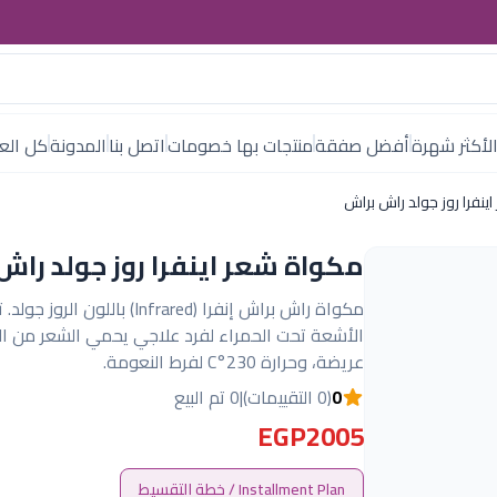
لأكثر شهرة
أفضل صفقة
منتجات بها خصومات
اتصل بنا
المدونة
كل العل
ينفرا روز جولد راش براش
مكواة شعر اينفرا روز جولد راش
مكواة راش براش إنفرا (Infrared) باللون الر
الأشعة تحت الحمراء لفرد علاجي يحمي الشعر من الت
عريضة، وحرارة 230°C لفرط النعومة.
0
(0 التقييمات)
|
0 تم البيع
EGP2005
Installment Plan / خطة التقسيط