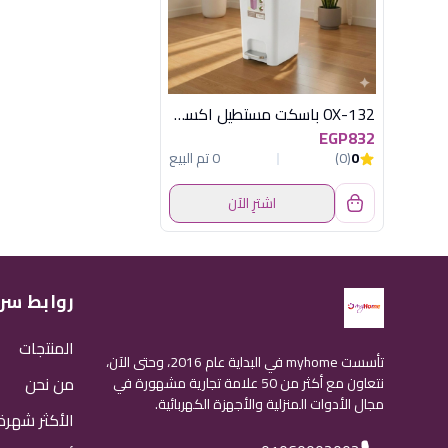
OX-132 باسكت مستطيل اكسفورد
EGP832
0
(0)
0 تم البيع
اشترِ الآن
روابط سر
المنتجات
تأسست myhome في البداية عام 2016، وحتى الآن،
من نحن
نتعاون مع أكثر من 50 علامة تجارية مشهورة في
مجال الأدوات المنزلية والأجهزة الكهربائية.
الأكثر شهرة