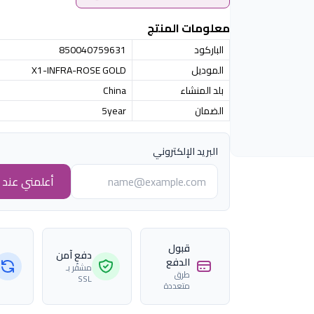
معلومات المنتج
الباركود
850040759631
الموديل
X1-INFRA-ROSE GOLD
بلد المنشاء
China
الضمان
5year
البريد الإلكتروني
أعلمني عند ا
قبول
دفع آمن
الدفع
مشفّر بـ
طرق
SSL
متعددة