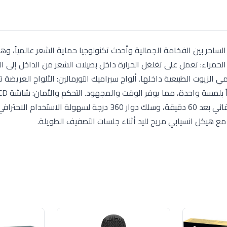
را (Infrared) باللون الروز جولد الساحر بين الفخامة الجمالية وأحدث تكنولوجيا حماية الشعر عال
الحمراء: تعمل على تغلغل الحرارة داخل بصيلات الشعر من الداخل إلى ال
زيوت الطبيعية داخلها. ألواح سيراميك التورمالين: الألواح العريضة تف
لمراقبة الحرارة بدقة حتى 230°C، مع خاصية الإغلاق التلقائي بعد 60 دقيقة، وسلك دوار 360 درجة لسهولة 
مع هيكل انسيابي مريح لليد أثناء جلسات التصفيف الطويلة.