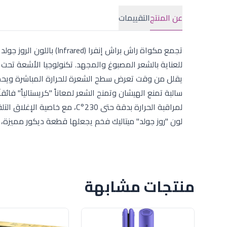
عن المنتج
التقييمات
تجمع مكواة راش براش إنف
للعناية بالشعر المصبوغ والمجهد. تكنولوجيا الأشعة تحت 
يقلل من وقت تعرض سطح الشعرة للحرارة المباشرة ويحمي ال
لون "روز جولد" ميتاليك فخم يجعلها قطعة ديكور مميزة، 
منتجات مشابهة