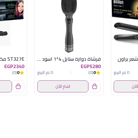
فرشاة دوارة ستايل 4*1 اسود راش براش
EGP2340
EGP5280
0 تم البيع
0
(0)
0 تم البيع
0
(0)
الآن
اشترِ الآن