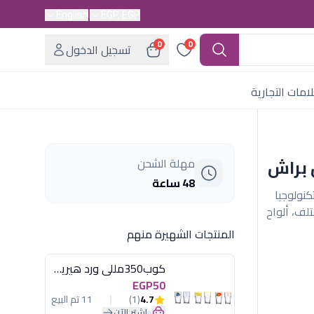
English
EGP, EGP
0
0
تسجيل الدخول
امات التجارية
 براش
مهلة الشحن
48 ساعة
وز جولد. تكنولوجيا
لف، ألواح
المنتجات الشهيرة منهم
كوب350مللى ورد هيريفين
EGP50
4.7
(1)
11 تم البيع
اشترِ الآن