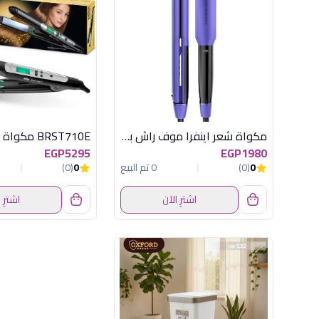
مكواة شعر اينفرا موف راش براش
BRST710E مكواة شعر براون
EGP5295
EGP1980
0
(0)
0 تم البيع
0
(0)
اشترِ الآن
اشترِ 