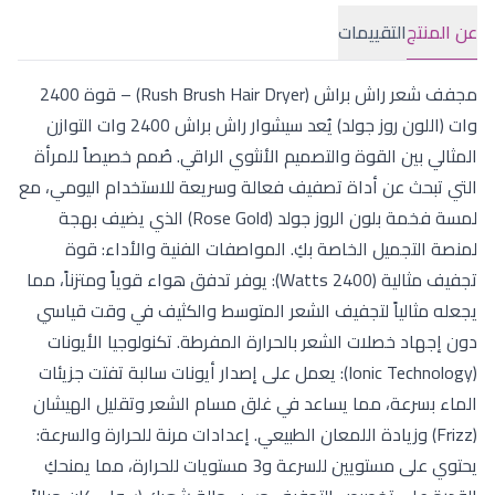
عن المنتج
التقييمات
مجفف شعر راش براش (Rush Brush Hair Dryer) – قوة 2400
وات (اللون روز جولد) يُعد سيشوار راش براش 2400 وات التوازن
المثالي بين القوة والتصميم الأنثوي الراقي. صُمم خصيصاً للمرأة
التي تبحث عن أداة تصفيف فعالة وسريعة للاستخدام اليومي، مع
لمسة فخمة بلون الروز جولد (Rose Gold) الذي يضيف بهجة
لمنصة التجميل الخاصة بكِ. المواصفات الفنية والأداء: قوة
تجفيف مثالية (2400 Watts): يوفر تدفق هواء قوياً ومتزناً، مما
يجعله مثالياً لتجفيف الشعر المتوسط والكثيف في وقت قياسي
دون إجهاد خصلات الشعر بالحرارة المفرطة. تكنولوجيا الأيونات
(Ionic Technology): يعمل على إصدار أيونات سالبة تفتت جزيئات
الماء بسرعة، مما يساعد في غلق مسام الشعر وتقليل الهيشان
(Frizz) وزيادة اللمعان الطبيعي. إعدادات مرنة للحرارة والسرعة:
يحتوي على مستويين للسرعة و3 مستويات للحرارة، مما يمنحكِ