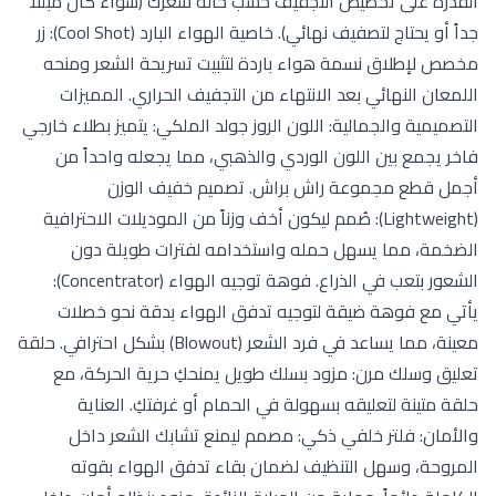
القدرة على تخصيص التجفيف حسب حالة شعرك (سواء كان مبللاً
جداً أو يحتاج لتصفيف نهائي). خاصية الهواء البارد (Cool Shot): زر
مخصص لإطلاق نسمة هواء باردة لتثبيت تسريحة الشعر ومنحه
اللمعان النهائي بعد الانتهاء من التجفيف الحراري. المميزات
التصميمية والجمالية: اللون الروز جولد الملكي: يتميز بطلاء خارجي
فاخر يجمع بين اللون الوردي والذهبي، مما يجعله واحداً من
أجمل قطع مجموعة راش براش. تصميم خفيف الوزن
(Lightweight): صُمم ليكون أخف وزناً من الموديلات الاحترافية
الضخمة، مما يسهل حمله واستخدامه لفترات طويلة دون
الشعور بتعب في الذراع. فوهة توجيه الهواء (Concentrator):
يأتي مع فوهة ضيقة لتوجيه تدفق الهواء بدقة نحو خصلات
معينة، مما يساعد في فرد الشعر (Blowout) بشكل احترافي. حلقة
تعليق وسلك مرن: مزود بسلك طويل يمنحكِ حرية الحركة، مع
حلقة متينة لتعليقه بسهولة في الحمام أو غرفتكِ. العناية
والأمان: فلتر خلفي ذكي: مصمم ليمنع تشابك الشعر داخل
المروحة، وسهل التنظيف لضمان بقاء تدفق الهواء بقوته