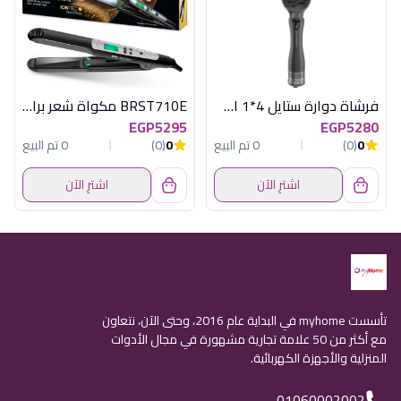
فرشاة دوارة ستايل 4*1 اسود راش براش
BRST710E مكواة شعر براون
EGP5295
EGP5280
0
(0)
0 تم البيع
0
(0)
0 تم البيع
اشترِ الآن
اشترِ الآن
تأسست myhome في البداية عام 2016، وحتى الآن، نتعاون
مع أكثر من 50 علامة تجارية مشهورة في مجال الأدوات
المنزلية والأجهزة الكهربائية.
01060002002