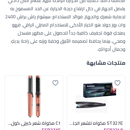
الكاملة دائماً. حماية من الحرارة الزائدة: مزود بنظام أمان داخلي
يفصل الجهاز في حال ارتفاع درجة الحرارة عن الحد المسموح به
لحماية شعركِ والجهاز. فوائد الاستخدام: سيشوار راش براش 2400
وات روز جولد هو الخيار الأذكى للاستخدام المنزلي الراقي. فهو
يمنحكِ قوة تجفيف كافية جداً للحصول على مظهر منسدل
وصحي، بينما يحافظ تصميمه الأنيق وخفة وزنه على راحة يديكِ
وجمال أدواتكِ.
منتجات مشابهة
ST327E مكواه للشعر الجاف والرطب
C1 مكواة شعر كيرلى كول روز جولد راش براش
EGP2715
EGP2340