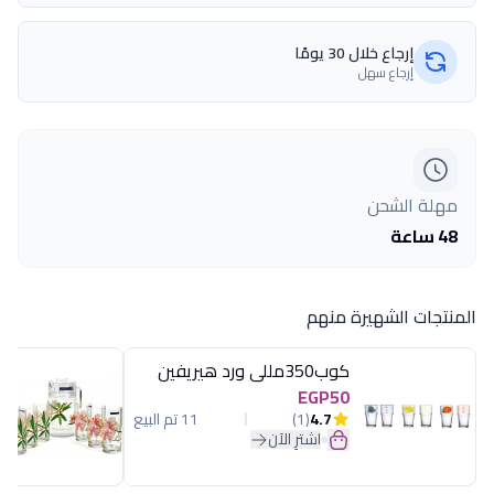
إرجاع خلال 30 يومًا
إرجاع سهل
مهلة الشحن
48 ساعة
المنتجات الشهيرة منهم
كوب350مللى ورد هيريفين
EGP50
4.7
(1)
11 تم البيع
اشترِ الآن