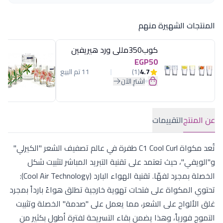
المنتجات الشهيرة منهم
كوب350مللى ورد هيريفين
EGP50
4.7
(1)
11 تم البيع
اشترِ الآن
عن المنتج
التقييمات
تُعد مكواة C1 Cool Curl طفرة في عالم تصفيف الشعر "الكيرلي"
و"الويفي"، حيث تعتمد على تقنية التبريد المباشر لتثبيت شكل
الخصلة بمجرد لفهّا. تقنية الهواء البارد (Cool Air Technology):
تحتوي المكواة على فتحات تهوية خارجية تطلق هواءً بارداً بمجرد
غلق الألواح على الشعر، مما يعمل على "صدمة" الخصلة وتثبيت
التموج فورياً، وهذا يضمن بقاء التسريحة لفترة أطول بكثير من