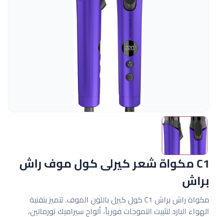
C1 مكواة شعر كيرلى كول موف راش
براش
مكواة راش براش C1 كول كيرل باللون الموف. تتميز بتقنية
الهواء البارد لتثبيت التموجات فورياً، ألواح سيراميك تورمالين،