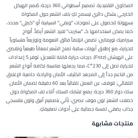
المكاوي التقليدية. تصميم أسطواني 360 درجة: صُمم الهيكل
الخارجي بشكل دائري ليسمح لكِ بلف الشعر حول المكواة
بسهولة للحصول على تموجات "ويفي" انسيابية أو "كيرلي" محدد،
كما يمكن استخدامها كـ "ستريت" لفرد الشعر أيضاً. ألواح
سيراميك تورمالين: تضمن انزلاقاً فائق النعومة وتوزيعاً متساوياً
للحرارة، مع إطلاق أيونات سالبة تمنح الشعر لمعاناً طبيعياً وتقضي
على الهيشان (Frizz). درجات حرارة قابلة للتعديل: توفر 5 إعدادات
للحرارة تصل إلى 230°C، مما يجعلها مناسبة لكافة أنواع الشعر
من الناعم جداً إلى المجعد الكثيف. الأمان والراحة: خاصية الإغلاق
التلقائي: تتوقف عن العمل تلقائياً بعد 60 دقيقة لضمان الأمان.
سلك دوار 360 درجة: يمنع تشابك السلك أثناء لف المكواة حول
خصلات الشعر. لون موف عصري: تأتي بتصميم أنيق ولون بنفسجي
جذاب يضفي لمسة جمالية على أدوات تصفيفكِ.
منتجات مشابهة