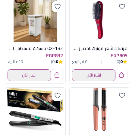
فرشاة شعر ايونيك احمر راش براش
OX-132 باسكت مستطيل اكسفورد
EGP832
EGP805
0
(0)
0 تم البيع
0
(0)
0 تم البيع
اشترِ الآن
اشترِ الآن