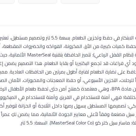
تُعد حافظة الطعام MasterSeal Color Co من تيفال قمة الابتكار في حفظ وتخزين الطعام. بسعة 5.5 لتر وتصمي
ظ كميات كبيرة من الأرز، المكرونة، الفواكه والخضروات المقطعة، أ
الوجبات المجهزة مسبقاً للعائلة. تكنولوجيا الحفظ الفائقة (نظام القفل الرباعي): تتميز
د أي فراغات قد تجمع البكتيريا أو بقايا الطعام. هذا التصميم يضمن إغل
مما يحافظ على نضارة الطعام لفترة أطول بمرتين من الحافظات العادية. ممي
5 لتر يجعلها مناسبة جداً للرحلات، التخزين الأسبوعي، أو حفظ المعجنات والمخبوزات. الأمان ال
الحافظة مصنوعة من خامات عالية الجودة خالية تماماً من مادة BPA، وهي معتمدة كمنتج آمن حتى لحفظ طعام ال
تلفة؛ فهي آمنة للاستخدام في الفريزر، وآمنة للاستخدام في الميكروو
كي: تصميمها المستطيل يسهل رصها داخل الثلاجة أو الخزانة لتوفير أكب
سيل مصنعة وفقاً لأعلى معايير الجودة الألمانية، مما يضمن لكِ عمراً اف