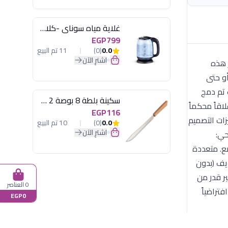
غلاية مياه سوناي -كلاسيك 2200 وات، 1.7 لتر زجاج اضائة ليد - MAR-3752
EGP799
0.0
(0)
11 تم البيع
اشترِ الآن
م مستطيل، تعتبر هذه
و حتى
 الحافظة بتقنية MasterSeal الألمانية، حيث تم دمج
سكينة بلطة 8 بوصة 2 مسمار
اقاً محكماً
EGP116
زات التصميم
0.0
(0)
10 تم البيع
اشترِ الآن
صحي:
أطفال الرضع. متعددة
يف (بدون
ر قدر من
0 العناصر
تراضياً
EGP0