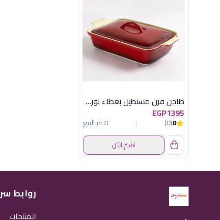
طاجن فرن مستطيل بغطاء بورسلين أحمر رويال ألفريدو
EGP1395
0
(0)
0 تم البيع
اشترِ الآن
روابط سر
المنتجات