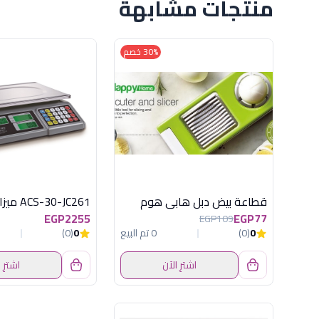
منتجات مشابهة
30% خصم
قطاعة بيض دبل هابى هوم
EGP2255
EGP77
EGP109
0
(0)
0 تم البيع
0
(0)
اشترِ الآن
اشترِ 