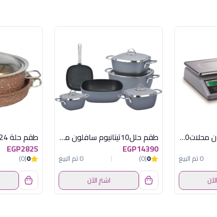
ACS-30-JC261 ميزان محلات30 كيلو ديجيتال
طقم حلل10تيتانيوم سافلون مربع رمادى ستيل
EGP2825
EGP14390
0 تم البيع
0
(0)
0 تم البيع
0
(0)
الآن
اشترِ الآن