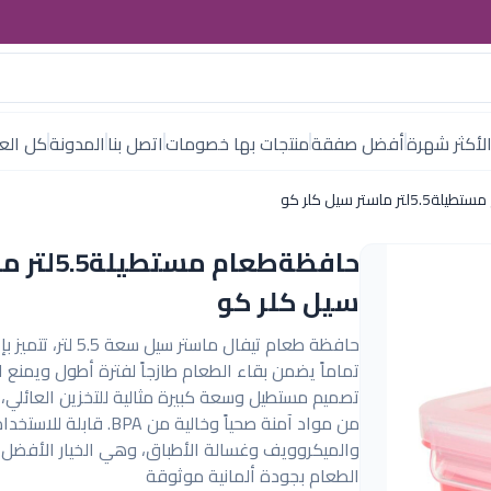
لأكثر شهرة
أفضل صفقة
منتجات بها خصومات
اتصل بنا
المدونة
كل العل
 ماستر سيل كلر كو
حافظةطعام مستطي
سيل كلر كو
حافظة طعام تيفال ماستر سيل س
تماماً يضمن بقاء الطعام طازجاً لفترة أطول ويمنع ا
تصميم مستطيل وسعة كبيرة مثالية للتخزين العائلي
من مواد آمنة صحياً وخالية من BPA. ق
والميكروويف وغسالة الأطباق، وهي الخيار الأفضل
الطعام بجودة ألمانية موثوقة