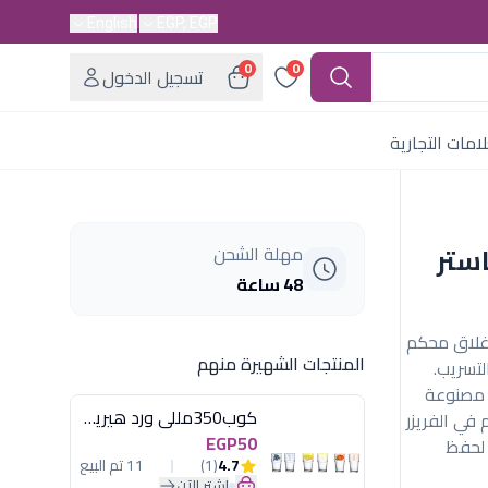
English
EGP, EGP
0
0
تسجيل الدخول
امات التجارية
لة5.5لتر ماستر
مهلة الشحن
48 ساعة
عة 5.5 لتر، تتميز بإغلاق محكم
المنتجات الشهيرة منهم
لتسريب.
، مصنوعة
كوب350مللى ورد هيريفين
ابلة للاستخدام في الفريزر
EGP50
 لحفظ
4.7
(1)
11 تم البيع
اشترِ الآن