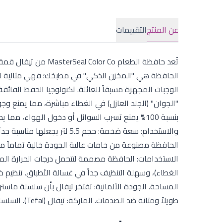
عن المنتج
التقييمات
الحافظة هي "المخزن الذكي" في مطبخك؛ فهي مثالية لحف
"الجوان" (الجلد العازل) في الغطاء مباشرة، مما يمنع وجو
بنسبة 100% يمنع تسرب السوائل أو دخول الهواء، 
والاستخدام: سعة ضخمة: حجم .5
الاستخدامات: الحافظة مصممة لتتحمل درجات الحرارة المخ
الغطاء)، وسهلة التنظيف جداً في غسالة الأطباق. تنظيم ذ
المساحة. الجودة الألمانية: تفتخر تيفال بأن سلسلة ماستر 
طويلاً ومتانة ضد الصدمات. الماركة: تيفال (Tefal). السلسلة: ماستر سيل كلر كو (MasterSeal Color Co). السعة: 5.5 لتر.