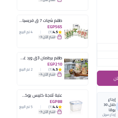
طقم شربات 7 ق فريسيا لومينارك
EGP565
4.5
(1)
4 تم البيع
اشترِ الآن
طقم برطمان 3ق ورد غطاء مينت جرين هيريفين
EGP210
4.5
(1)
2 تم البيع
اشترِ الآن
آن
علبة ثلاجة كليبس يوكسان
إرجاع
EGP88
خلال 30
4.4
(1)
5 تم البيع
يومًا
اشترِ الآن
إرجاع سهل