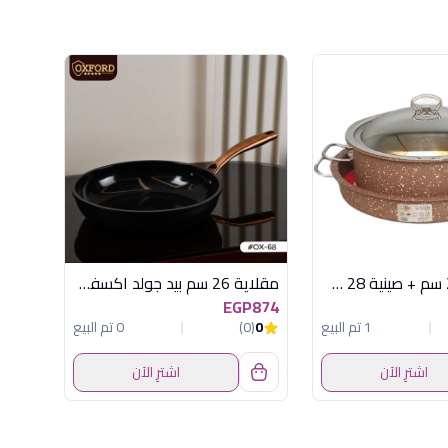
طقم حلة 24 سم + صينية 28 سافلون شوكلت
مقلاية 26 سم بيد جولد اكسفورد OX68
EGP874
1 تم البيع
0
(0)
0 تم البيع
اشترِ الآن
اشترِ الآن