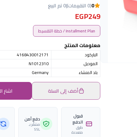
0
(0 التقييمات)
|
0 تم البيع
EGP249
Installment Plan / خطة التقسيط
معلومات المنتج
الباركود
4168430012171
الموديل
N1012310
بلد المنشاء
Germany
أضف إلى السلة
اشترِ ال
قبول
دفع آمن
الدفع
مشفّر بـ
طرق
SSL
متعددة