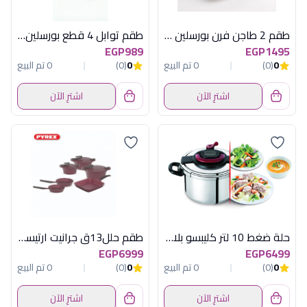
طقم 2 طاجن فرن بورسلين مستطيل بيد رمادي رويال ألفريدو
طقم توابل 4 قطع بورسلين من أكسفورد موديل YH3232-2
EGP989
EGP1495
0
(0)
0 تم البيع
0
(0)
0 تم البيع
اشترِ الآن
اشترِ الآن
حلة ضغط 10 لتر كليبسو بلاس تيفال مصرى
طقم حلل13ق جرانيت ارتيسان نبيتى بيركس
EGP6999
EGP6499
0
(0)
0 تم البيع
0
(0)
0 تم البيع
اشترِ الآن
اشترِ الآن