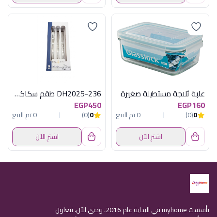
علبة ثلاجة مستطيلة صغيرة
DH2025-236 طقم سكاكين 6 ق ديفا
EGP450
EGP160
0
(0)
0 تم البيع
0
(0)
0 تم البيع
اشترِ الآن
اشترِ الآن
تأسست myhome في البداية عام 2016، وحتى الآن، نتعاون