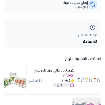
إرجاع خلال 30 يومًا
إرجاع سهل
مهلة الشحن
48 ساعة
المنتجات الشهيرة منهم
كوب350مللى ورد هيريفين
EGP50
4.7
(1)
11 تم البيع
اشترِ الآن
عن المنتج
التقييمات