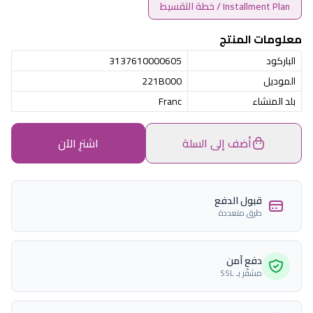
Installment Plan / خطة التقسيط
معلومات المنتج
الباركود
3137610000605
الموديل
221B000
بلد المنشاء
Franc
أضف إلى السلة
اشترِ الآن
قبول الدفع
طرق متعددة
دفع آمن
مشفّر بـ SSL