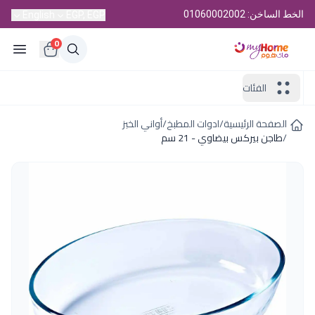
الخط الساخن: 01060002002
English
EGP, EGP
0
الفئات
الصفحة الرئيسية
/
ادوات المطبخ
/
أواني الخبز
/
طاجن بيركس بيضاوي - 21 سم