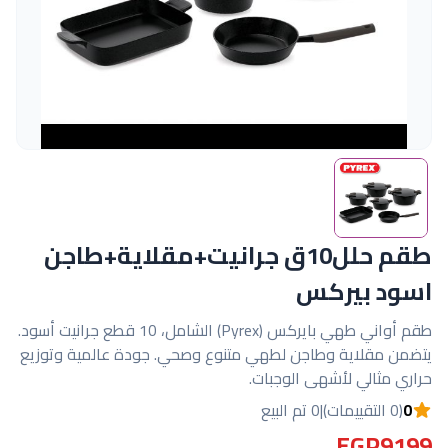
طقم حلل10ق جرانيت+مقلاية+طاجن
اسود بيركس
طقم أواني طهي بايركس (Pyrex) الشامل، 10 قطع جرانيت أسود.
يتضمن مقلاية وطاجن لطهي متنوع وصحي. جودة عالمية وتوزيع
حراري مثالي لأشهى الوجبات.
0
(0 التقييمات)
|
0 تم البيع
EGP9199