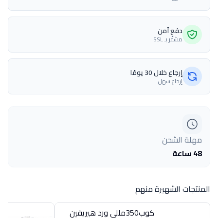
دفع آمن
مشفّر بـ SSL
إرجاع خلال 30 يومًا
إرجاع سهل
مهلة الشحن
48 ساعة
المنتجات الشهيرة منهم
كوب350مللى ورد هيريفين