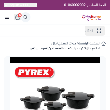
الخط الساخن: 01060002002
English
EGP, EGP
0
الفئات
الصفحة الرئيسية
/
ادوات المطبخ
/
حلل
/
طقم حلل10ق جرانيت+مقلاية+طاجن اسود بيركس