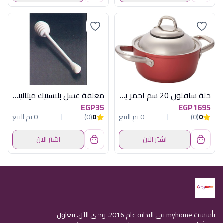
حلة سافلون 20 سم احمر يد ستيل
معلقة عسل بلاستيك ميتاليتكس
EGP35
EGP1695
0
(0)
0 تم البيع
0
(0)
0 تم البيع
اشترِ الآن
اشترِ الآن
تأسست myhome في البداية عام 2016، وحتى الآن، نتعاون