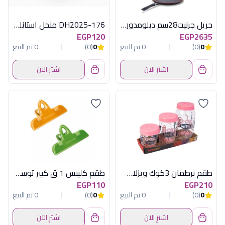
جريل جرنيت28سم دبلومدوراسوداورنيلا كوركم
DH2025-176 منخل استانلس صغير ديفا
EGP120
EGP2635
0
(0)
0 تم البيع
0
(0)
0 تم البيع
اشترِ الآن
اشترِ الآن
طقم برطمان 3كوك ويزلاف غطا بينك هيريفين
طقم كليبس 1 ق كبير توسكوما
EGP110
EGP210
0
(0)
0 تم البيع
0
(0)
0 تم البيع
اشترِ الآن
اشترِ الآن