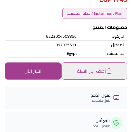
Installment Plan / خطة التقسيط
معلومات المنتج
الباركود
6223004508356
الموديل
057025531
بلد المنشاء
Egypt
أضف إلى السلة
اشترِ الآن
قبول الدفع
طرق متعددة
دفع آمن
مشفّر بـ SSL