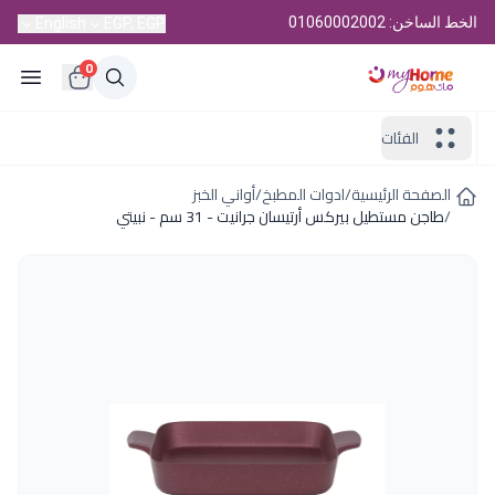
الخط الساخن: 01060002002
English
EGP, EGP
0
الفئات
الصفحة الرئيسية
/
ادوات المطبخ
/
أواني الخبز
/
طاجن مستطيل بيركس أرتيسان جرانيت - 31 سم - نبيتي