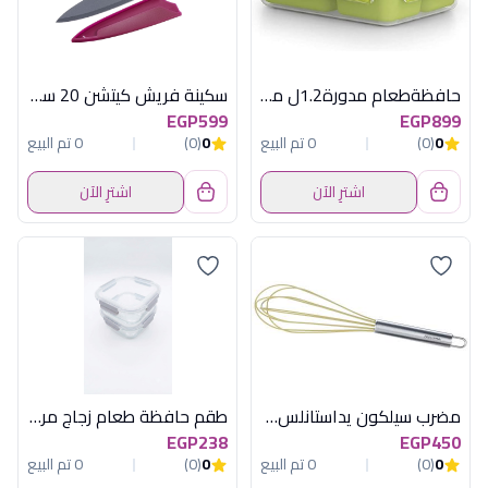
حافظةطعام مدورة1.2ل مقسمةماسترسيل توجوتي
سكينة فريش كيتشن 20 سم تيفال
EGP599
EGP899
0
(0)
0 تم البيع
0
(0)
0 تم البيع
اشترِ الآن
اشترِ الآن
مضرب سيلكون يداستانلس25سم توسكوما
طقم حافظة طعام زجاج مربع قطعتين 28 أونصة أكسفورد - 3SC080-0CL
EGP238
EGP450
0
(0)
0 تم البيع
0
(0)
0 تم البيع