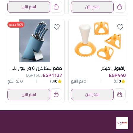
اشترِ الآن
اشترِ الآن
30% خصم
رافيولى ميكر
طقم سكاكين 6 ق لبنى باستاند هابى هوم
EGP1127
EGP440
EGP1609
0
(0)
0 تم البيع
0
(0)
0 تم البيع
اشترِ الآن
اشترِ الآن