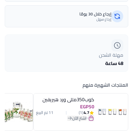
إرجاع خلال 30 يومًا
إرجاع سهل
مهلة الشحن
48 ساعة
المنتجات الشهيرة منهم
كوب350مللى ورد هيريفين
EGP50
4.7
(1)
11 تم البيع
اشترِ الآن