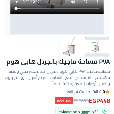
PVA مساحة ماجيك بالجردل هابى هوم
مساحة ماجيك PVA هابي هوم بالجردل. نظام عصر ذكي وقدرة
فائقة على الامتصاص، تجعل التنظيف أسرع وأسهل دون مجهود،
وتضمن أرضيات لامعة وجافة تماماً.
0
(0 التقييمات)
|
8 تم البيع
EGP448
EGP639
30% خصم
استفد بكوبون خصم myhome