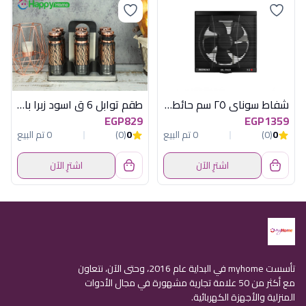
شفاط سوناي ٢٥ سم حائط ٢ إتجاه بشبكة – 35 وات – MAR-25ML2
طقم توابل 6 ق اسود زبرا باستاند هابى هوم
EGP829
EGP1359
0
(0)
0 تم البيع
0
(0)
0 تم البيع
اشترِ الآن
اشترِ الآن
تأسست myhome في البداية عام 2016، وحتى الآن، نتعاون
مع أكثر من 50 علامة تجارية مشهورة في مجال الأدوات
المنزلية والأجهزة الكهربائية.