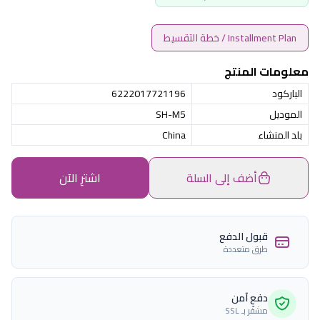
Installment Plan / خطة التقسيط
معلومات المنتج
الباركود
6222017721196
الموديل
SH-M5
بلد المنشاء
China
أضف إلى السلة
اشترِ الآن
قبول الدفع
طرق متعددة
دفع آمن
مشفّر بـ SSL