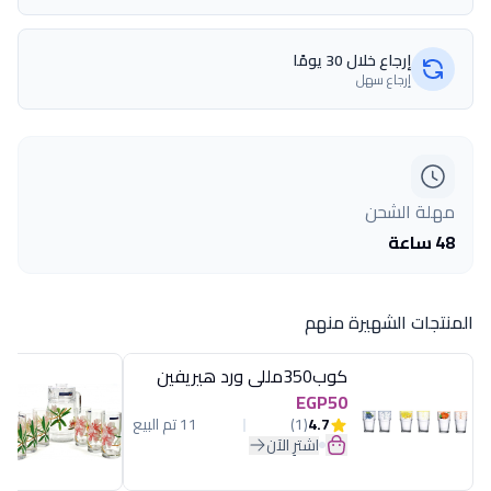
إرجاع خلال 30 يومًا
إرجاع سهل
مهلة الشحن
48 ساعة
المنتجات الشهيرة منهم
كوب350مللى ورد هيريفين
EGP50
4.7
(1)
11 تم البيع
اشترِ الآن