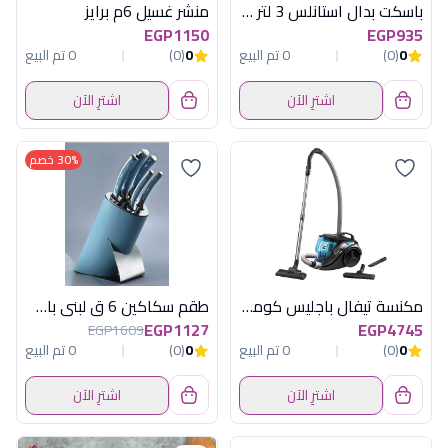
باسكت بدال استانلس 3 لتر بيضاوى هومفل
منشر غسيل 6م برايز
EGP1150
EGP935
0
(0)
0 تم البيع
0
(0)
0 تم البيع
اشترِ الآن
اشترِ الآن
30% خصم
مكنسة تيفال باجليس كومبكت باور تركواز
طقم سكاكين 6 ق لبنى باستاند هابى هوم
EGP1127
EGP4745
EGP1609
0
(0)
0 تم البيع
0
(0)
0 تم البيع
اشترِ الآن
اشترِ الآن