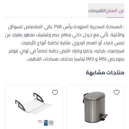
عن المنتج
التقييمات
: المساحة السحرية المزودة برأس PVA عالي الامتصاص للسوائل
والأتربة. تأتي مع جردل ذكي بنظام عصر وتنشيف متطور يغنيكِ عن
لمس الماء أو العصر اليدوي. مثالية لكافة أنواع الأرضيات
(سيراميك، باركيه، رخام) وتترك الأرض جافة تماماً في ثوانٍ. تتوفر
بموديلين (M5 و M3) ليناسبا مختلف مساحات التنظيف.
منتجات مشابهة