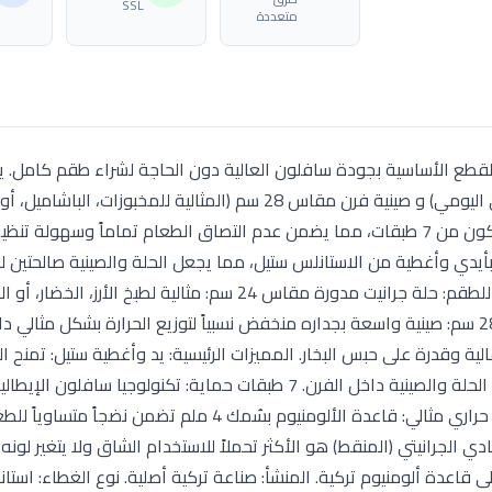
SSL
متعددة
ً لمن تبحث عن القطع الأساسية بجودة سافلون العالية دون الحاجة لشراء طقم كامل
بين حلة مقاس 24 سم (وهي المقاس الأكثر طلباً للطهي اليومي) و صينية فرن مقاس 28 سم (المثالية للمخبوزات،
الخضار واللحوم). تتميز القطع بطلاء الجرانيت الإيطالي المكون من 7 طبقات، مما يضمن عدم التصاق الطعام تماماً وس
بأيدي وأغطية من الاستانلس ستيل، مما يجعل الحلة والصينية صالحتين ل
الفرن بأمان تام وتحت درجات حرارة عالية. التكوين الدقيق للطقم: حلة جرانيت مدورة مقاس 24 سم: مثالية لطبخ الأرز، ا
بكميات تكفي أسرة متوسطة. صينية فرن مدورة مقاس 28 سم: صينية واسعة بجداره منخفض نسبياً لتوزيع الحرارة بشكل مث
للحلة) يتميز بمتانة عالية وقدرة على حبس البخار. المميزات الرئيسية: يد وأغطية ستيل: تمنح
طويلاً جداً وتجعلها غير قابلة للكسر، مع إمكانية استخدام الحلة والصينية داخل الفرن. 7 طبقات حماية: تكنولوج
الخدش وتضمن انزلاق الطعام عن السطح بسهولة. توزيع حراري مثالي: قاعدة الألومنيوم بسُمك 4 ملم تضم
دي الجرانيتي (المنقط) هو الأكثر تحملاً للاستخدام الشاق ولا يتغير لونه
ى قاعدة ألومنيوم تركية. المنشأ: صناعة تركية أصلية. نوع الغطاء: استا