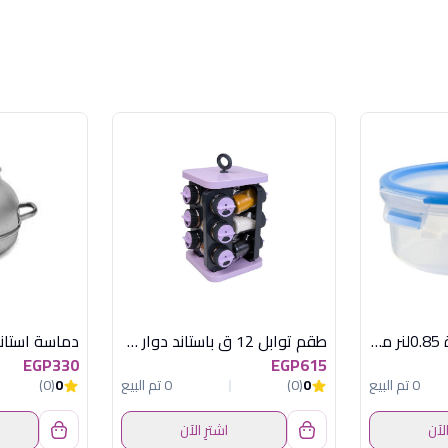
حافظة طعام مدورة 0.85لنر ماستر سيل تيفال
طقم توابل 12 ق باستاند دوار موف هيريفين
دماسة استان
EGP330
EGP615
0 تم البيع
0
(0)
0 تم البيع
0
(0)
الآن
اشترِ الآن