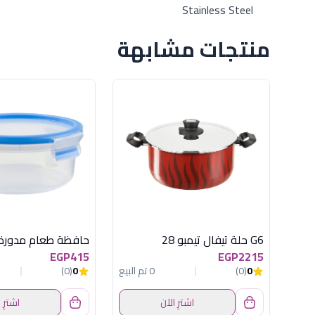
Stainless Steel
منتجات مشابهة
G6 حلة تيفال تيمبو 28
EGP415
EGP2215
0
(0)
0 تم البيع
0
(0)
اشترِ الآن
اشترِ 