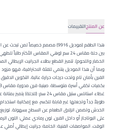
عن المنتج
التقييمات
هذا الطقم (موديل 9916) مصمم خصيصا
وبما أن هذا الموديل ينتمي للفئة الاحترافية، فهو مزود 
غطاء استانلس ستيل مقاس 24 سم: (
على البوتاجاز أو داخل الفرن. لون رمادي عملي: اللون الرما
الوقت. المواصفات الفنية: الخامة: جرانيت إيطالي أصلي عل