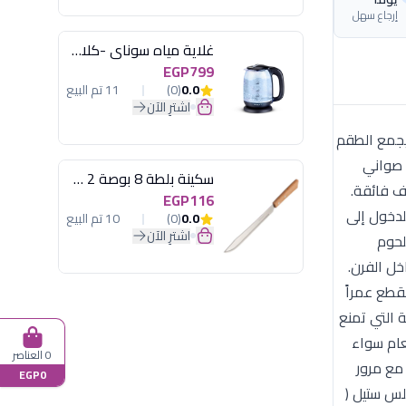
إرجاع سهل
غلاية مياه سوناي -كلاسيك 2200 وات، 1.7 لتر زجاج اضائة ليد - MAR-3752
EGP799
0.0
(0)
11 تم البيع
اشترِ الآن
. يجمع الطقم
 الباشاميل، أو صواني
سكينة بلطة 8 بوصة 2 مسمار
هولة تنظيف فائقة.
EGP116
لدخول إلى
0.0
(0)
10 تم البيع
اشترِ الآن
لخضار، أو اللحوم
الي داخل الفرن.
 القطع عمراً
يا سافلون الإيطالية التي تمنع
ن نضجاً متساوياً للطعام سواء
0 العناصر
 مع مرور
EGP0
نلس ستيل (