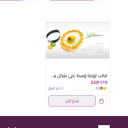
قالب تورتة وسط على شكل بيضة توسكوما
EGP179
0
(0)
0 تم البيع
اشترِ الآن