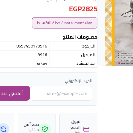
EGP2825
Installment Plan / خطة التقسيط
معلومات المنتج
الباركود
8697450179916
الموديل
9916
بلد المنشاء
Turkey
البريد الإلكتروني
أعلمني عند ا
قبول
دفع آمن
الدفع
مشفّر بـ
طرق