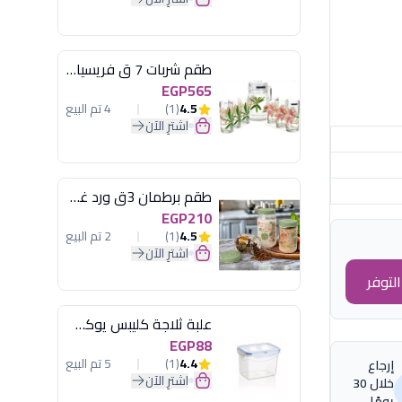
طقم شربات 7 ق فريسيا لومينارك
EGP565
4.5
(1)
4 تم البيع
اشترِ الآن
طقم برطمان 3ق ورد غطاء مينت جرين هيريفين
EGP210
4.5
(1)
2 تم البيع
اشترِ الآن
لتوفر
علبة ثلاجة كليبس يوكسان
EGP88
4.4
(1)
5 تم البيع
إرجاع
اشترِ الآن
خلال 30
يومًا