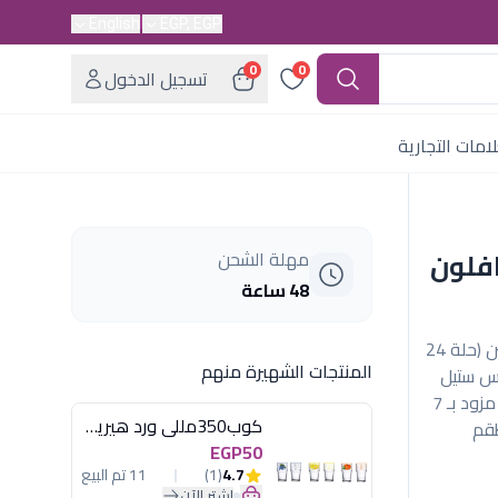
English
EGP, EGP
0
0
تسجيل الدخول
امات التجارية
سم + صينية 28 سافلون
مهلة الشحن
48 ساعة
طقم سافلون جرانيت تركي رمادي مكون من قطعتين (حلة 24
المنتجات الشهيرة منهم
انلس ستيل
لضمان أقصى متانة واستخدام احترافي داخل الفرن. مزود بـ 7
كوب350مللى ورد هيريفين
طقم
EGP50
4.7
(1)
11 تم البيع
اشترِ الآن