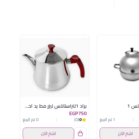
لس 1
براد 1لتراستانلس ليزر مط يد احمرسوليتير
EGP750
1 تم البيع
0
(0)
0 تم البيع
اشترِ الآن
اشترِ الآن