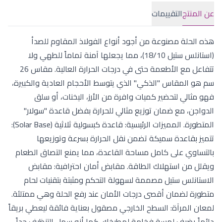
عن المنتج
التقييمات
هذه الحلة مصنوعة من أجود أنواع الفولاذ المقاوم للصدأ
(استانلس ستيل 18/10)، مما يجعلها آمنة تماماً للطهي ولا
تتفاعل مع الأطعمة حتى في درجات الحرارة العالية. مقاس 26
سم هو المقاس "الذكي" الذي يتوسط الأحجام العادية والكبيرة،
فهو مثالي لتحضير كميات وافرة من الأرز، اليخنات، أو سلق
الدواجن، مع ضمان توزيع مثالي للحرارة بفضل قاعدة "سولار"
المتطورة. المميزات الرئيسية: قاعدة كبسولية ثلاثية (Solar Base):
تتميز بقاعدة سميكة تضمن نقل الحرارة بسرعة وتوزيعها
بالتساوي على كامل مساحة القاعدة، مما يمنع التصاق الطعام
ويقلل من استهلاك الطاقة. مقابض أمان احترافية: مقابض
الاستانلس ستيل مصممة لسهولة التحكم ومثبتة بتقنيات لحام
متطورة لضمان أقصى درجات الأمان عند رفع الحلة وهي ممتلئة.
لمعان المرآة: السطح الخارجي مصقول بعناية فائقة ليعطي بريقاً
دائماً يضيف لمسة فخامة لمطبخك، كما أنه سهل التنظيف جداً.