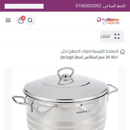
الخط الساخن: 01060002002
English
EGP, EGP
0
الفئات
الصفحة الرئيسية
/
ادوات المطبخ
/
حلل
/
حلة 26 سم استانلس استرا كوركماز