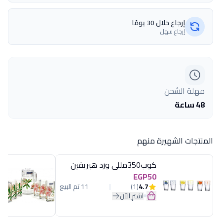
إرجاع خلال 30 يومًا
إرجاع سهل
مهلة الشحن
48 ساعة
المنتجات الشهيرة منهم
كوب350مللى ورد هيريفين
EGP50
4.7
(1)
11 تم البيع
اشترِ الآن