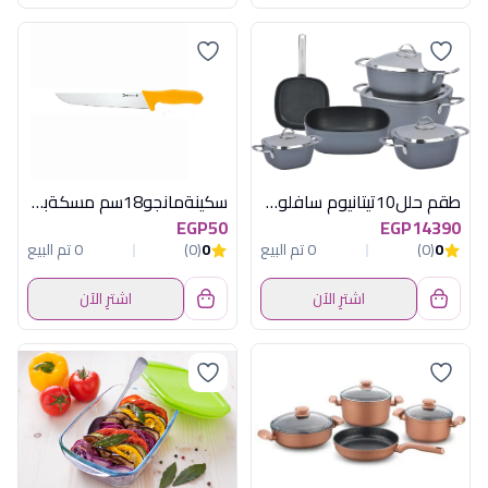
طقم حلل10تيتانيوم سافلون مربع رمادى ستيل
سكينةمانجو18سم مسكةبلاستيك برتقالى بايسك
EGP50
EGP14390
0
(0)
0 تم البيع
0
(0)
0 تم البيع
اشترِ الآن
اشترِ الآن