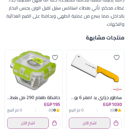
غطاء محكم: تأتي بغطاء استانلس ستيل ثقيل الوزن يحبس البخار
بالداخل، مما يسرع من عملية الطهي ويحافظ على القيم الغذائية
والنكهات.
منتجات مشابهة
ساطور جزارى يد اصفر 6 بوصة
حافظة طعام 290 مل بغطاء اخضر ستروماكس
EGP195
EGP1030
0
(0)
0 تم البيع
0
(0)
0 تم البيع
اشترِ الآن
اشترِ الآن