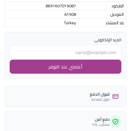
الباركود
8691607019087
الموديل
A1908
بلد المنشاء
Turkey
البريد الإلكتروني
أعلمني عند التوفر
قبول الدفع
طرق متعددة
دفع آمن
مشفّر بـ SSL