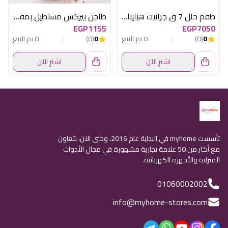
طقم حلل 7 ق جرانيت هيلينا كوركماز
طاجن بيركس مستطيل بمقابض مع غطاء - 28 سم
EGP1155
EGP7050
0
(0)
0 تم البيع
0
(0)
0 تم البيع
اشترِ الآن
اشترِ الآن
تأسست myhome في البداية عام 2016، وحتى الآن، نتعاون
مع أكثر من 50 علامة تجارية مشهورة في مجال الأدوات
المنزلية والأجهزة الكهربائية.
01060002002
info@myhome-stores.com