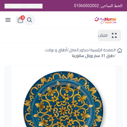
الخط الساخن: 01060002002
English
EGP, EGP
0
الفئات
الصفحة الرئيسية
/
ديكور المنزل
/
أطباق و بولات
/
طبق 31 سم رويال ساتورينا