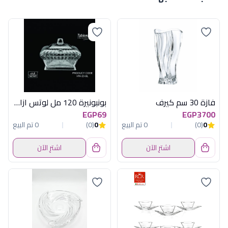
فازة 30 سم كيرف
بونبونيرة 120 مل لوتس ازاد اكريلك سعودى
EGP69
EGP3700
0
(0)
0 تم البيع
0
(0)
0 تم البيع
اشترِ الآن
اشترِ الآن