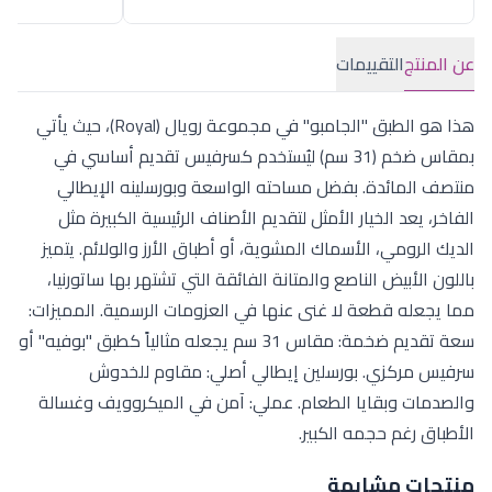
عن المنتج
التقييمات
هذا هو الطبق "الجامبو" في مجموعة رويال (Royal)، حيث يأتي
بمقاس ضخم (31 سم) ليُستخدم كسرفيس تقديم أساسي في
منتصف المائدة. بفضل مساحته الواسعة وبورسلينه الإيطالي
الفاخر، يعد الخيار الأمثل لتقديم الأصناف الرئيسية الكبيرة مثل
الديك الرومي، الأسماك المشوية، أو أطباق الأرز والولائم. يتميز
باللون الأبيض الناصع والمتانة الفائقة التي تشتهر بها ساتورنيا،
مما يجعله قطعة لا غنى عنها في العزومات الرسمية. المميزات:
سعة تقديم ضخمة: مقاس 31 سم يجعله مثالياً كطبق "بوفيه" أو
سرفيس مركزي. بورسلين إيطالي أصلي: مقاوم للخدوش
والصدمات وبقايا الطعام. عملي: آمن في الميكروويف وغسالة
الأطباق رغم حجمه الكبير.
منتجات مشابهة