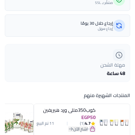
مشفّر بـ SSL
إرجاع خلال 30 يومًا
إرجاع سهل
مهلة الشحن
48 ساعة
المنتجات الشهيرة منهم
كوب350مللى ورد هيريفين
EGP50
4.7
(1)
11 تم البيع
اشترِ الآن