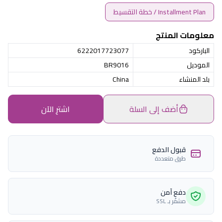
Installment Plan / خطة التقسيط
معلومات المنتج
الباركود
6222017723077
الموديل
BR9016
بلد المنشاء
China
أضف إلى السلة
اشترِ الآن
قبول الدفع
طرق متعددة
دفع آمن
مشفّر بـ SSL