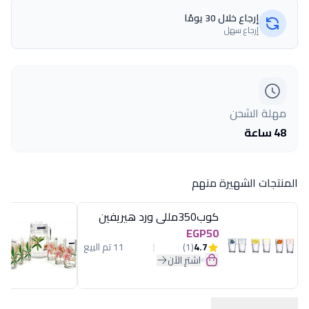
إرجاع خلال 30 يومًا
إرجاع سهل
مهلة الشحن
48 ساعة
المنتجات الشهيرة منهم
كوب350مللى ورد هيريفين
EGP50
4.7
(1)
11 تم البيع
اشترِ الآن