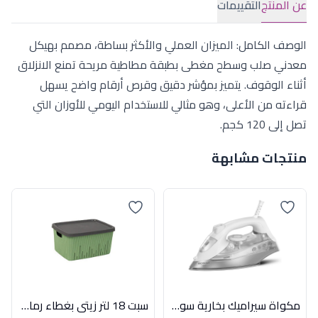
عن المنتج
التقييمات
الوصف الكامل: الميزان العملي والأكثر بساطة، مصمم بهيكل
معدني صلب وسطح مغطى بطبقة مطاطية مريحة تمنع الانزلاق
أثناء الوقوف. يتميز بمؤشر دقيق وقرص أرقام واضح يسهل
قراءته من الأعلى، وهو مثالي للاستخدام اليومي للأوزان التي
تصل إلى 120 كجم.
منتجات مشابهة
مكواة سيراميك بخارية سوناي هومي – اسود , 2400 وات – MAR-8400
سبت 18 لتر زيتى بغطاء رمادى هيريفين