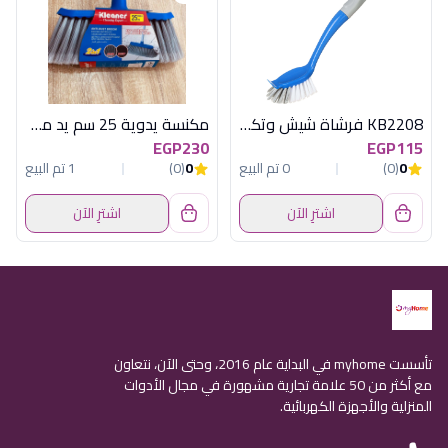
KB2208 فرشاة شيش وتكيف كلينر
مكنسة يدوية 25 سم يد معدن كلينر
EGP230
EGP115
0
(0)
0 تم البيع
0
(0)
1 تم البيع
اشترِ الآن
اشترِ الآن
تأسست myhome في البداية عام 2016، وحتى الآن، نتعاون
مع أكثر من 50 علامة تجارية مشهورة في مجال الأدوات
المنزلية والأجهزة الكهربائية.