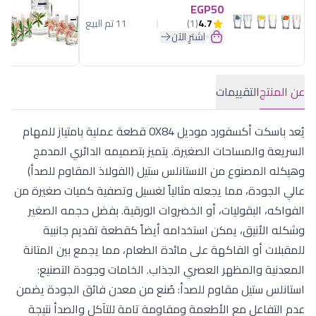
EGP50
4.7
(1)
11 تم البيع
اشترِ الآن
عن المنتج
التقييمات
يُعد باسكت أكسفورد موديل OX84 قطعة عملية بامتياز للمهام
السريعة والمساحات الصغيرة. يتميز بتصميمه الدائري المدمج
وهيكله المصنوع من الاستانلس ستيل (الفولاذ المقاوم للصدأ)
عالي الجودة، مما يجعله مثالياً لغسيل وتصفية كميات صغيرة من
الفواكه، البقوليات، أو الخضروات الورقية. بفضل حجمه الصغير
وشكله الأنيق، يمكن استخدامه أيضاً كقطعة تقديم جانبية
للمقبلات أو الفاكهة على مائدة الطعام، مما يجمع بين المتانة
المعدنية والمظهر العصري الجذاب. الخامات وجودة التصنيع:
استانلس ستيل مقاوم للصدأ: صُنع من معدن فائق الجودة يضمن
عدم التفاعل مع الأطعمة ومقاومة تامة للتآكل والصدأ نتيجة