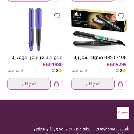
BRST710E مكواة شعر براون
مكواة شعر اينفرا موف راش براش
EGP1980
EGP5295
0
(0)
0 تم البيع
0
(0)
0 تم البيع
اشترِ الآن
اشترِ الآن
تأسست myhome في البداية عام 2016، وحتى الآن، نتعاون