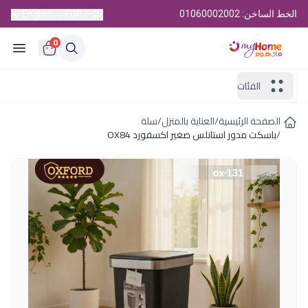
الخط الساخن: 01060002002
English
EGP, EGP
0
الفئات
الصفحة الرئيسية
/
العناية بالمنزل
/
سلة
/
باسكت مدور استانلس صغير اكسفورد OX84