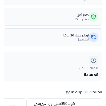
دفع آمن
مشفّر بـ SSL
إرجاع خلال 30 يومًا
إرجاع سهل
مهلة الشحن
48 ساعة
المنتجات الشهيرة منهم
كوب350مللى ورد هيريفين