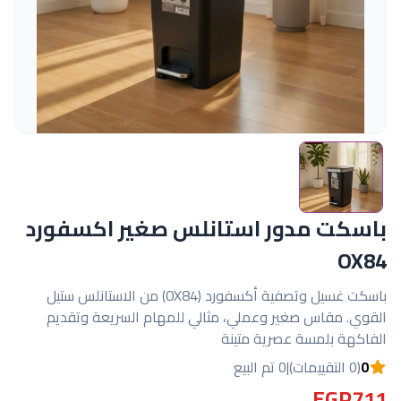
باسكت مدور استانلس صغير اكسفورد
OX84
باسكت غسيل وتصفية أكسفورد (OX84) من الاستانلس ستيل
القوي. مقاس صغير وعملي، مثالي للمهام السريعة وتقديم
الفاكهة بلمسة عصرية متينة
0
(0 التقييمات)
|
0 تم البيع
EGP711