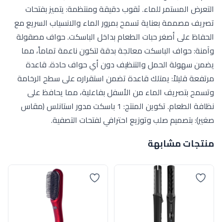
التعرض المستمر للماء. ثقوب دقيقة ومنتظمة: يتميز بفتحات
تصريف مصممة بعناية تسمح بمرور الماء والانسياب السريع مع
الحفاظ على أصغر حبات الطعام بداخل الباسكت. حواف مصقولة
وآمنة: حواف الباسكت معالجة بدقة لتكون ناعمة تماماً، مما
يضمن سهولة الحمل والتنظيف دون أي حواف حادة. قاعدة
مرتفعة قليلاً: يمتلك قاعدة تضمن استقراره على سطح الرخامة
وتسمح بتصريف الماء من الأسفل بفاعلية، مما يحافظ على
نظافة الطعام. تكوين المنتج: 1 باسكت مدور استانلس (مقاس
صغير): بتصميم صلب وتوزيع احترافي لفتحات التصفية.
منتجات مشابهة