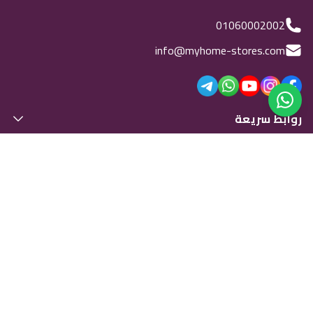
01060002002
info@myhome-stores.com
روابط سريعة
الشركة
قم بتنزيل تطبيقنا
Scan the QR