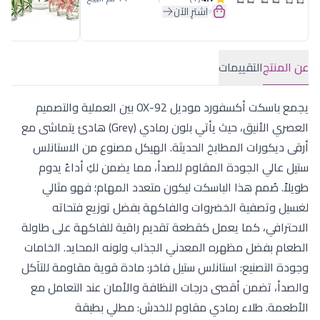
اشترِ الآن
عن المنتج
التقييمات
يجمع باسكت أكسفورد موديل OX-92 بين العملية والتصميم
العصري الأنيق، حيث يأتي بلون رمادي (Grey) هادئ يتماشى مع
أرقى ديكورات المطابخ الحديثة. الهيكل مصنوع من الاستانلس
ستيل عالي الجودة المقاوم للصدأ، مما يضمن لكِ أداءً يدوم
طويلاً. صُمم هذا الباسكت ليكون متعدد المهام؛ فهو مثالي
لغسيل وتصفية الخضروات والفاكهة بفضل توزيع فتحاته
الاحترافي، كما يعمل كقطعة تقديم راقية للفاكهة على طاولة
الطعام بفضل مظهره المعدني الجذاب ولونه المحايد. الخامات
وجودة التصنيع: استانلس ستيل فاخر: مادة قوية مقاومة للتآكل
والصدأ، تضمن أقصى درجات النظافة والأمان عند التعامل مع
الأطعمة. طلاء رمادي مقاوم للخدش: مطلي بطبقة