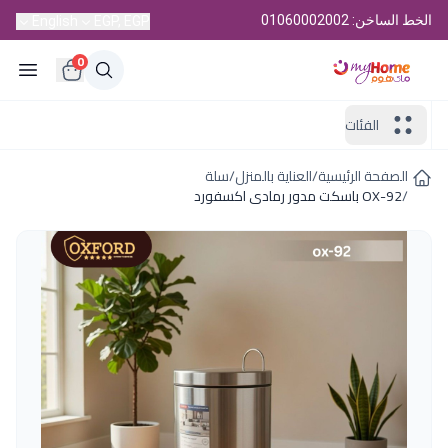
الخط الساخن: 01060002002
English
EGP, EGP
0
الفئات
الصفحة الرئيسية
/
العناية بالمنزل
/
سلة
/
OX-92 باسكت مدور رمادى اكسفورد