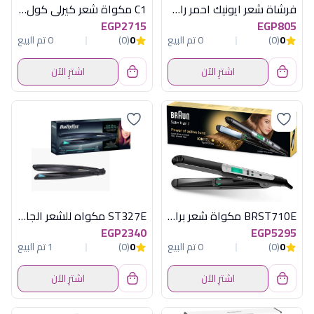
فرشاة شعر ايونيك احمر راش براش
C1 مكواة شعر كيرلى كول اسود راش براش
EGP2715
EGP805
0
(0)
0 تم البيع
0
(0)
0 تم البيع
اشترِ الآن
اشترِ الآن
BRST710E مكواة شعر براون
ST327E مكواه للشعر الجاف والرطب
EGP2340
EGP5295
0
(0)
0 تم البيع
0
(0)
1 تم البيع
اشترِ الآن
اشترِ الآن