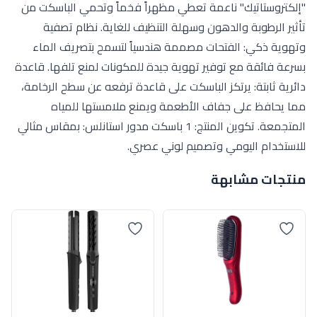
"إلكتروستاتيك" ناعمة تعطي مظهراً فخماً وتحمي الباسكت من
تأثير الرطوبة والدهون وسهلة التنظيف للغاية. نظام تصفية
وتهوية ذكي: الفتحات مصممة هندسياً لتسمح بتصريف الماء
بسرعة فائقة مع توفير تهوية جيدة للمكونات لمنع تلفها. قاعدة
دائرية ثابتة: يرتكز الباسكت على قاعدة ترفعه عن سطح الرخامة،
مما يحافظ على جفاف الأطعمة ويمنع ملامستها للمياه
المتجمعة. تكوين المنتج: 1 باسكت مدور استانلس: بمقاس مثالي
للاستخدام اليومي وتصميم لوني عصري.
منتجات مشابهة