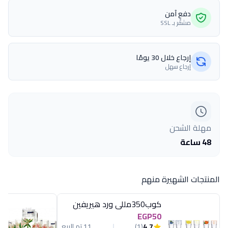
دفع آمن
مشفّر بـ SSL
إرجاع خلال 30 يومًا
إرجاع سهل
مهلة الشحن
48 ساعة
المنتجات الشهيرة منهم
كوب350مللى ورد هيريفين
EGP50
4.7
(1)
11 تم البيع