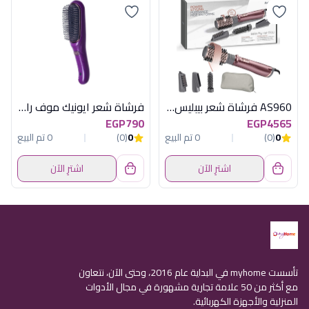
AS960 فرشاة شعر بيبليس هوائية 1000 وات
فرشاة شعر ايونيك موف راش براش
EGP790
EGP4565
0
(0)
0 تم البيع
0
(0)
0 تم البيع
اشترِ الآن
اشترِ الآن
تأسست myhome في البداية عام 2016، وحتى الآن، نتعاون
مع أكثر من 50 علامة تجارية مشهورة في مجال الأدوات
المنزلية والأجهزة الكهربائية.