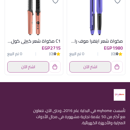
مكواة شعر اينفرا موف راش براش
C1 مكواة شعر كيرلى كول روز جولد راش براش
EGP2715
EGP1980
0
(0)
0 تم البيع
0
(0)
0 تم البيع
اشترِ الآن
اشترِ الآن
تأسست myhome في البداية عام 2016، وحتى الآن، نتعاون
مع أكثر من 50 علامة تجارية مشهورة في مجال الأدوات
المنزلية والأجهزة الكهربائية.