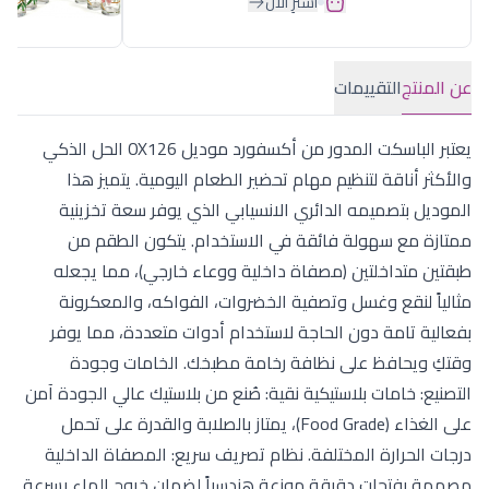
اشترِ الآن
عن المنتج
التقييمات
يعتبر الباسكت المدور من أكسفورد موديل OX126 الحل الذكي
والأكثر أناقة لتنظيم مهام تحضير الطعام اليومية. يتميز هذا
الموديل بتصميمه الدائري الانسيابي الذي يوفر سعة تخزينية
ممتازة مع سهولة فائقة في الاستخدام. يتكون الطقم من
طبقتين متداخلتين (مصفاة داخلية ووعاء خارجي)، مما يجعله
مثالياً لنقع وغسل وتصفية الخضروات، الفواكه، والمعكرونة
بفعالية تامة دون الحاجة لاستخدام أدوات متعددة، مما يوفر
وقتكِ ويحافظ على نظافة رخامة مطبخك. الخامات وجودة
التصنيع: خامات بلاستيكية نقية: صُنع من بلاستيك عالي الجودة آمن
على الغذاء (Food Grade)، يمتاز بالصلابة والقدرة على تحمل
درجات الحرارة المختلفة. نظام تصريف سريع: المصفاة الداخلية
مصممة بفتحات دقيقة موزعة هندسياً لضمان خروج الماء بسرعة