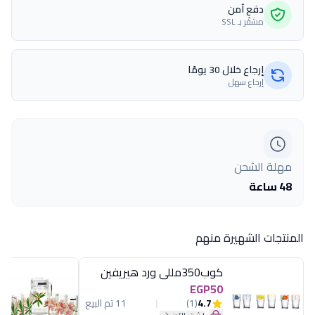
دفع آمن
مشفّر بـ SSL
إرجاع خلال 30 يومًا
إرجاع سهل
مهلة الشحن
48 ساعة
المنتجات الشهيرة منهم
كوب350مللى ورد هيريفين
EGP50
4.7
(1)
11 تم البيع