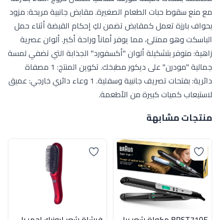
مع منع سقوط حبات الطعام الصغيرة. مقابض جانبية مريحة: مزود
بحواف بارزة تعمل كمقابض تضمن لكِ إحكام القبضة أثناء حمل
الباسكت وهو ممتلئ، مما يوفر أماناً وراحة أكبر. ألوان عصرية
زاهية: متوفر بتشكيلة ألوان "أكسفورد" الجذابة التي تضفي لمسة
جمالية "مودرن" على ديكور مطبخك. تكوين المنتج: 1 مصفاة
دائرية: بفتحات تصريف جانبية وسفلية. 1 وعاء دائري خارجي: عميق
لاستيعاب كميات كبيرة من الأطعمة.
منتجات مشابهة
BRST710E مكواة شعر براون
فرشاة شعر ايونيك احمر راش براش