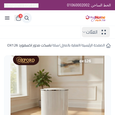
الخط الساخن: 01060002002
English
EGP, EGP
0
الفئات
الصفحة الرئيسية
/
العناية بالمنزل
/
سلة
/
باسكت مدور اكسفورد OX126