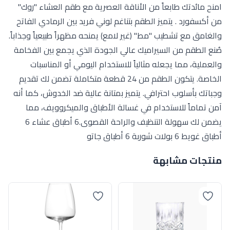
امنح مائدتك طابعاً من الأناقة العصرية مع طقم العشاء "روك"
من أكسفورد . يتميز الطقم بتناغم لوني فريد بين الرمادي الفاتح
والغامق مع تشطيب "مط" (غير لامع) يمنحه مظهراً طبيعياً وجذاباً.
صُنع الطقم من السيراميك عالي الجودة الذي يجمع بين الفخامة
والعملية، مما يجعله مثالياً للاستخدام اليومي أو المناسبات
الخاصة. يتكون الطقم من 24 قطعة متكاملة تضمن لك تقديم
وجباتك بأسلوب احترافي. يتميز بمتانة عالية ضد الخدوش، كما أنه
آمن تماماً للاستخدام في غسالة الأطباق والميكروويف، مما
يضمن لك سهولة التنظيف والراحة القصوى.6 أطباق عشاء 6
أطباق غويط 6 بولات شوربة 6 أطباق جاتو
منتجات مشابهة