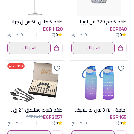
طقم 6 مج 220 مل اوبرا
طقم 6 كاس 60 س ل جراندور
EGP1120
EGP640
0
(0)
0 تم البيع
0
(0)
0 تم البيع
اشترِ الآن
اشترِ الآن
15% خصم
زجاجة 1 لتر 3 لون يد سيليكون هيريفين
طقم شوك وملاعق 24 ق تيتانيوم مط
EGP2057
EGP165
EGP2419
0
(0)
0 تم البيع
0
(0)
1 تم البيع