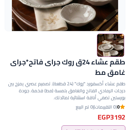
طقم عشاء 24ق روك جراى فاتح*جراى
غامق مط
طقم عشاء أكسفورد "روك" (24 قطعة). تصميم عصري يمزج بين
درجات الرمادي الفاتح والغامق بلمسة (مط) فخمة. جودة
بورسلين تضفي أناقة استثنائية لمائدتك.
0
(0 التقييمات)
|
0 تم البيع
EGP3192