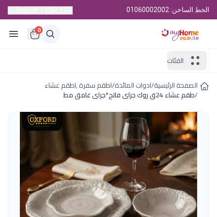
الخط الساخن: 01060002002
English
EGP, EGP
0
الفئات
الصفحة الرئيسية
/
ادوات المائدة
/
اطقم سفرة ,اطقم عشاء
/
طقم عشاء 24ق روك جراى فاتح*جراى غامق مط