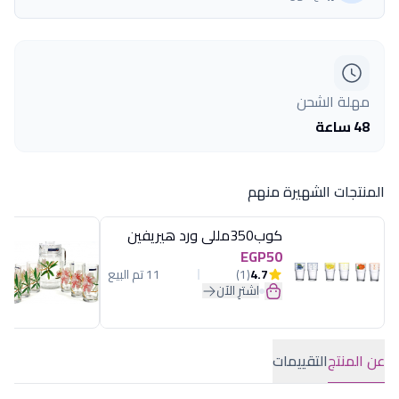
مهلة الشحن
48 ساعة
المنتجات الشهيرة منهم
كوب350مللى ورد هيريفين
EGP50
4.7
(1)
11 تم البيع
اشترِ الآن
عن المنتج
التقييمات