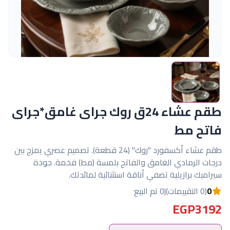
طقم عشاء 24ق روك جراى غامق*جراى
فاتح مط
طقم عشاء أكسفورد "روك" (24 قطعة). تصميم عصري يمزج بين
درجات الرمادي الغامق والفاتح بلمسة (مط) فخمة. جودة
سيراميك برازيلية تضفي أناقة استثنائية لمائدتك.
0
(0 التقييمات)
|
0 تم البيع
EGP3192