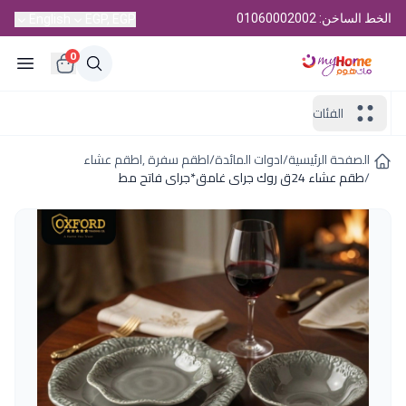
الخط الساخن: 01060002002
English
EGP, EGP
0
الفئات
الصفحة الرئيسية
/
ادوات المائدة
/
اطقم سفرة ,اطقم عشاء
/
طقم عشاء 24ق روك جراى غامق*جراى فاتح مط