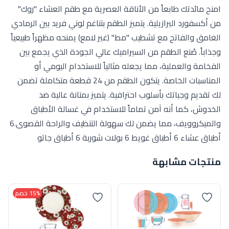
امنح مائدتك طابعاً من الأناقة العصرية مع طقم العشاء "روك"
من أكسفورد البرازيلية. يتميز الطقم بتناغم لوني فريد بين الرمادي
الغامق والفاتح مع تشطيب "مط" (غير لامع) يمنحه مظهراً طبيعياً
وجذاباً. صُنع الطقم من السيراميك عالي الجودة الذي يجمع بين
الفخامة والعملية، مما يجعله مثالياً للاستخدام اليومي أو
المناسبات الخاصة. يتكون الطقم من 24 قطعة متكاملة تضمن
لك تقديم وجباتك بأسلوب احترافية. يتميز بمتانة عالية ضد
الخدوش، كما أنه آمن تماماً للاستخدام في غسالة الأطباق
والميكروويف، مما يضمن لك سهولة التنظيف والراحة القصوى.6
أطباق عشاء 6 أطباق غويط 6 بولات شوربة 6 أطباق جاتو
منتجات مشابهة
15% خصم