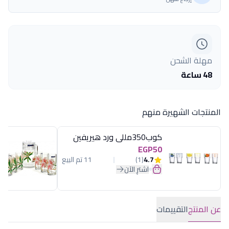
مهلة الشحن
48 ساعة
المنتجات الشهيرة منهم
كوب350مللى ورد هيريفين
EGP50
4.7
(1)
11 تم البيع
اشترِ الآن
عن المنتج
التقييمات