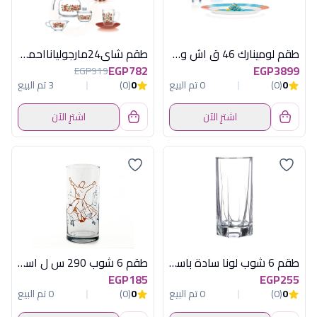
طقم لومينارك 46 ق اش وود بلو امارتى
طقم شاى24مارجوليانااحمرلومينارك اماراتى
EGP782
EGP3899
EGP919
0
(0)
0 تم البيع
0
(0)
3 تم البيع
اشترِ الآن
اشترِ الآن
طقم 6 شوب لونا سادة باسابتشة
طقم 6 شوب 290 س ل اسطنبول تركى
EGP185
EGP255
0
(0)
0 تم البيع
0
(0)
0 تم البيع