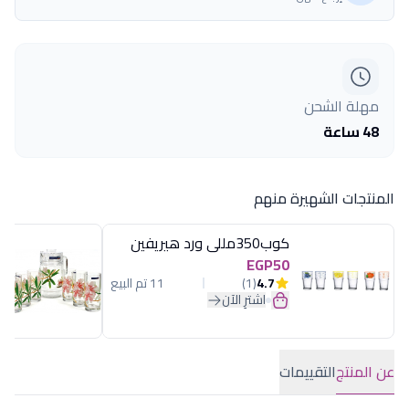
مهلة الشحن
48 ساعة
المنتجات الشهيرة منهم
كوب350مللى ورد هيريفين
EGP50
4.7
(1)
11 تم البيع
اشترِ الآن
عن المنتج
التقييمات