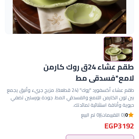
طقم عشاء 24ق روك كارمن
لامع*فسدقى مط
طقم عشاء أكسفورد "روك" (24 قطعة). مزيج جريء وأنيق يجمع
بين لون الكارمن اللامع والفسدقي المط. جودة بورسلين تضفي
حيوية وأناقة استثنائية لمائدتك.
0
(0 التقييمات)
|
0 تم البيع
EGP3192