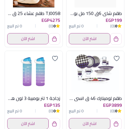
طقم شاى 6ق 150 مل بوهيمي ايرينا
TJ0058 طقم عشاء 25 ق اكسفورد
EGP4275
EGP199
0
(0)
0 تم البيع
0
(0)
0 تم البيع
اشترِ الآن
اشترِ الآن
طقم لومينارك 46 ق انسى بربل اماراتى
زجاجة 1 لتر بومبية 3 لون هيريفين
EGP135
EGP3899
0
(0)
0 تم البيع
0
(0)
0 تم البيع
اشترِ الآن
اشترِ الآن