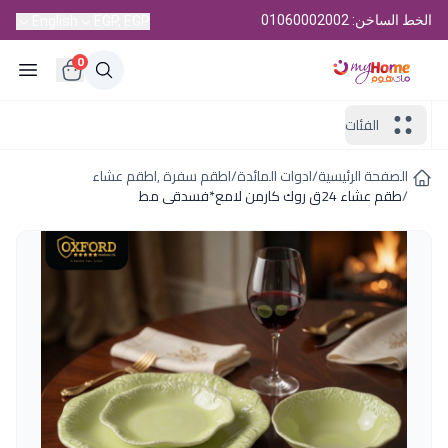
الخط الساخن: 01060002002
English
EGP, EGP
0
الفئات
الصفحة الرئيسية
/
ادوات المائدة
/
اطقم سفرة ,اطقم عشاء
/
طقم عشاء 24ق روك كارمن لامع*فسدقى مط