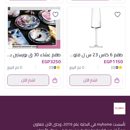
طقم 6 كاس 23 س ل فلوت جراندور
طقم عشاء 30 ق بورسلين بوب
EGP3250
EGP1150
0
(0)
0 تم البيع
0
(0)
0 تم البيع
اشترِ الآن
اشترِ الآن
تأسست myhome في البداية عام 2016، وحتى الآن، نتعاون