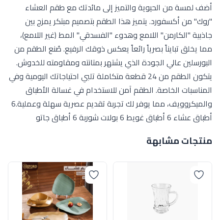
أضف لمسة من الحيوية والتميز إلى مائدتك مع طقم العشاء
"روك" من أكسفورد. يتميز هذا الطقم بتصميم مبتكر يمزج بين
جاذبية "الكارمن" اللامع وهدوء "الفسدقي" المط (غير اللامع)،
مما يخلق تبايناً بصرياً رائعاً يعكس ذوقك الرفيع. صُنع الطقم من
البورسلين عالي الجودة الذي يشتهر بمتانته ومقاومته للخدوش.
يتكون الطقم من 24 قطعة متكاملة تلبي احتياجاتك اليومية وفي
المناسبات الخاصة. الطقم آمن للاستخدام في غسالة الأطباق
والميكروويف، مما يوفر لك تجربة تقديم عصرية سهلة وعملية.6
أطباق عشاء 6 أطباق غويط 6 بولات شوربة 6 أطباق جاتو
منتجات مشابهة