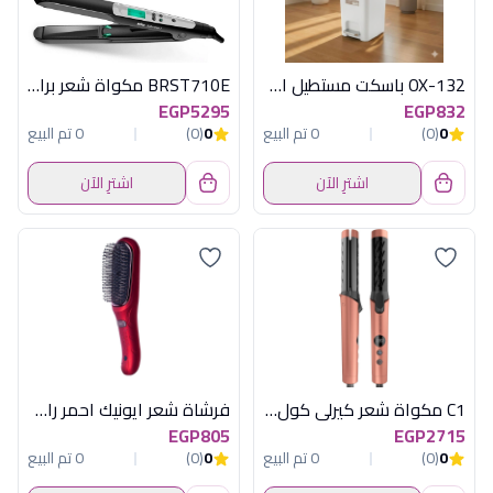
OX-132 باسكت مستطيل اكسفورد
BRST710E مكواة شعر براون
EGP5295
EGP832
0
(0)
0 تم البيع
0
(0)
0 تم البيع
اشترِ الآن
اشترِ الآن
C1 مكواة شعر كيرلى كول روز جولد راش براش
فرشاة شعر ايونيك احمر راش براش
EGP805
EGP2715
0
(0)
0 تم البيع
0
(0)
0 تم البيع