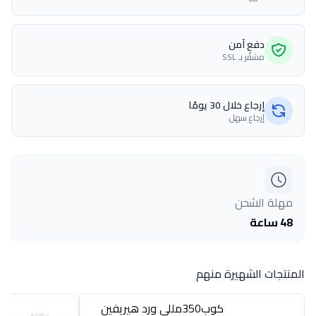
دفع آمن
مشفّر بـ SSL
إرجاع خلال 30 يومًا
إرجاع سهل
مهلة الشحن
48 ساعة
المنتجات الشهيرة منهم
كوب350مللى ورد هيريفين