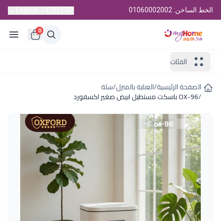
الخط الساخن: 01060002002
English
EGP, EGP
0
الفئات
الصفحة الرئيسية
/
العناية بالمنزل
/
سلة
/
OX-96 باسكت مستطيل ابيض صغير اكسفورد