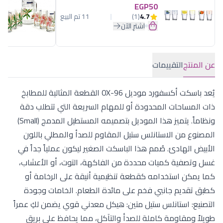
EGP50
4.7
(1)
11 تم البيع
اشترِ الآن
عن المنتج
التقييمات
يُعد باسكت أكسفورد موديل OX-96 القطعة المثالية للمطابخ
ذات المساحات المحدودة أو للمهام السريعة التي تتطلب دقة
ونظاماً. يتميز هذا الموديل بتصميمه المستطيل المدمج (Small)
المصنوع من الاستانلس ستيل المقاوم للصدأ والمطلي باللون
الأبيض الهادئ. صُمم هذا الباسكت الصغير ليكون عملياً جداً في
غسل وتصفية كميات محددة من الفاكهة، التوت، أو الأعشاب،
كما يمكن استخدامه كقطعة تنظيمية أنيقة على الرخامة أو
كطبق تقديم جانبي فخم على مائدة الطعام. الخامات وجودة
التصنيع: استانلس ستيل متين: هيكل معدني قوي يضمن لكِ عمراً
طويلاً ومقاومة كاملة للصدأ والتآكل، مما يحافظ على بريق