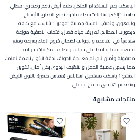
الباسكت رغم الاستخدام المتكرر. طلاء أبيض ناعم وعصري: مطلي
بطبقة "إلكتروستاتيك" بيضاء فاخرة تمنع التصاق الأوساخ
والدهون، وتضفي لمسة جمالية "مودرن" تتناسب مع كافة
ديكورات المطابخ. تصريف مياه فعال: فتحات التصفية موزعة
هندسياً في القاعدة والجوانب لضمان خروج الماء بسرعة ومنع
تجمعه، مما يحافظ على جفاف ونضارة المكونات. حواف
مصقولة وأمان تام: تم معالجة الحواف بدقة لتكون ناعمة تماماً،
مما يسهل عملية الحمل والتنظيف اليدوي بكل أمان. تكوين
المنتج: 1 باسكت مستطيل استانلس (مقاس صغير): باللون الأبيض
وبتصميم هندسي مدمج وعملي.
منتجات مشابهة