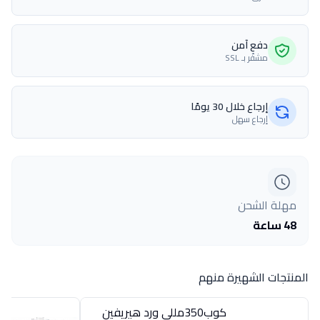
دفع آمن
مشفّر بـ SSL
إرجاع خلال 30 يومًا
إرجاع سهل
مهلة الشحن
48 ساعة
المنتجات الشهيرة منهم
كوب350مللى ورد هيريفين