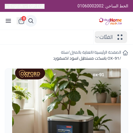
الخط الساخن: 01060002002
English
EGP, EGP
0
الفئات
الصفحة الرئيسية
/
العناية بالمنزل
/
سلة
/
OX-91 باسكت مستطيل اسود اكسفورد