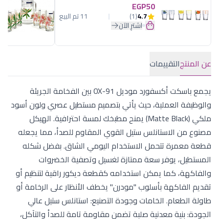
EGP50
4.7
(1)
11 تم البيع
اشترِ الآن
عن المنتج
التقييمات
يجمع باسكت أكسفورد موديل OX-91 بين الفخامة الجريئة
والوظيفة العملية، حيث يأتي بتصميم مستطيل عصري ولون أسود
ملكي (Matte Black) يمنح مطبخك لمسة احترافية. الهيكل
مصنوع من الاستانلس ستيل القوي المقاوم للصدأ، مما يجعله
قطعة معمرة تتحمل الاستخدام اليومي الشاق. بفضل شكله
المستطيل، يوفر سعة ممتازة لغسيل وتصفية الخضروات
والفاكهة، كما يمكن استخدامه كقطعة ديكور راقية لتنظيم أو
تقديم الفاكهة بأسلوب "مودرن" يخطف الأنظار على الرخامة أو
طاولة الطعام. الخامات وجودة التصنيع: استانلس ستيل عالي
الجودة: بنية معدنية صلبة تضمن مقاومة تامة للصدأ والتآكل،