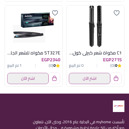
C1 مكواة شعر كيرلى كول اسود راش براش
ST327E مكواه للشعر الجاف والرطب
EGP2340
EGP2715
0
(0)
0 تم البيع
0
(0)
1 تم البيع
اشترِ الآن
اشترِ الآن
تأسست myhome في البداية عام 2016، وحتى الآن، نتعاون
مع أكثر من 50 علامة تجارية مشهورة في مجال الأدوات