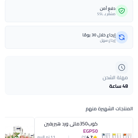
دفع آمن
مشفّر بـ SSL
إرجاع خلال 30 يومًا
إرجاع سهل
مهلة الشحن
48 ساعة
المنتجات الشهيرة منهم
كوب350مللى ورد هيريفين
EGP50
4.7
(1)
11 تم البيع