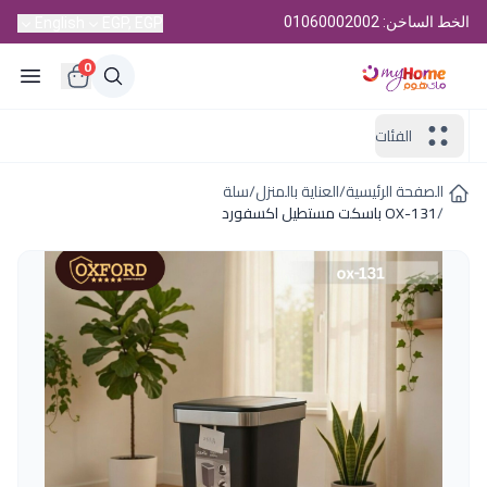
الخط الساخن: 01060002002
English
EGP, EGP
0
الفئات
الصفحة الرئيسية
/
العناية بالمنزل
/
سلة
/
OX-131 باسكت مستطيل اكسفورد