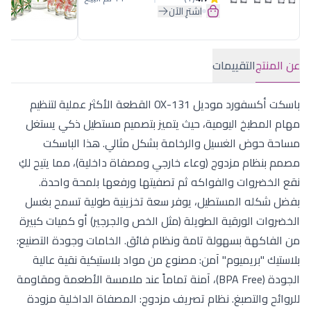
اشترِ الآن
عن المنتج
التقييمات
باسكت أكسفورد موديل OX-131 القطعة الأكثر عملية لتنظيم
مهام المطبخ اليومية، حيث يتميز بتصميم مستطيل ذكي يستغل
مساحة حوض الغسيل والرخامة بشكل مثالي. هذا الباسكت
مصمم بنظام مزدوج (وعاء خارجي ومصفاة داخلية)، مما يتيح لكِ
نقع الخضروات والفواكه ثم تصفيتها ورفعها بلمحة واحدة.
بفضل شكله المستطيل، يوفر سعة تخزينية طولية تسمح بغسل
الخضروات الورقية الطويلة (مثل الخص والجرجير) أو كميات كبيرة
من الفاكهة بسهولة تامة ونظام فائق. الخامات وجودة التصنيع:
بلاستيك "بريميوم" آمن: مصنوع من مواد بلاستيكية نقية عالية
الجودة (BPA Free)، آمنة تماماً عند ملامسة الأطعمة ومقاومة
للروائح والتصبغ. نظام تصريف مزدوج: المصفاة الداخلية مزودة