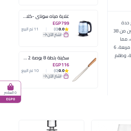
غلاية مياه سوناي -كلاسيك 2200 وات، 1.7 لتر زجاج اضائة ليد - MAR-3752
 حدة
EGP799
0.0
(0)
11 تم البيع
الأطباق التقليدية، مع مزيج لوني مريح يجمع بين البيج والكافيه، مما يجعله خياراً ممتازاً لتنسيق مائدة عصرية وأنيقة. الطقم مكون من 38
اشترِ الآن
، مما
يجعله الخيار الأمثل للعائلات والاستخدام المكثف في المطبخ. يضفي هذا الطقم توازناً مثالياً بين الأناقة والعملية. (6 أطباق غرف مربعة، 6
ة، 1 بوله كبيرة بالغطاء، 1 سرفيس تقديم كبير، 1 سرفيس متوسط، 2 ملاحة، وطقم
سكينة بلطة 8 بوصة 2 مسمار
EGP116
0.0
(0)
10 تم البيع
اشترِ الآن
0 العناصر
EGP0