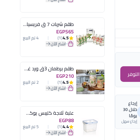
طقم شربات 7 ق فريسيا لومينارك
EGP565
4.5
(1)
4 تم البيع
اشترِ الآن
طقم برطمان 3ق ورد غطاء مينت جرين هيريفين
لتوفر
EGP210
4.5
(1)
2 تم البيع
اشترِ الآن
إرجاع
خلال 30
علبة ثلاجة كليبس يوكسان
يومًا
EGP88
إرجاع سهل
4.4
(1)
5 تم البيع
اشترِ الآن