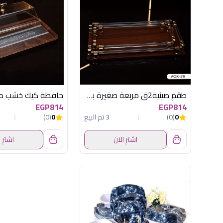
طقم صينية2ق مربعة صغيرة بنى فاتح اكسفورد
EGP814
EGP814
0
(0)
3 تم البيع
0
(0)
اشترِ الآن
اشترِ 