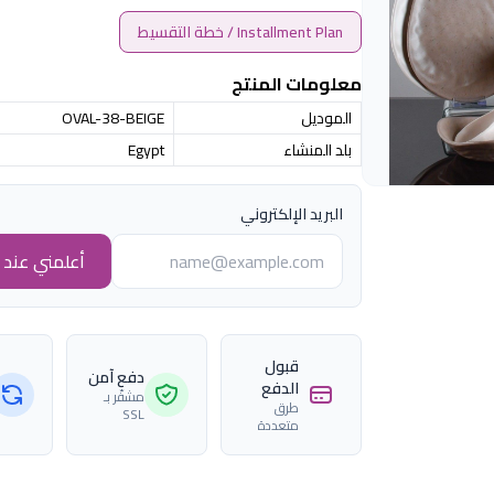
Installment Plan / خطة التقسيط
معلومات المنتج
الموديل
OVAL-38-BEIGE
بلد المنشاء
Egypt
البريد الإلكتروني
أعلمني عند ا
قبول
دفع آمن
الدفع
مشفّر بـ
طرق
SSL
متعددة