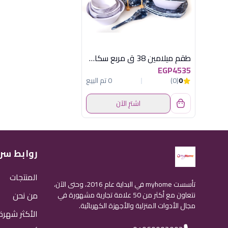
طقم ميلامين 38 ق مربع سكاى ازرق
EGP4535
0
(0)
0 تم البيع
اشترِ الآن
روابط سر
المنتجات
تأسست myhome في البداية عام 2016، وحتى الآن،
من نحن
نتعاون مع أكثر من 50 علامة تجارية مشهورة في
مجال الأدوات المنزلية والأجهزة الكهربائية.
الأكثر شهرة