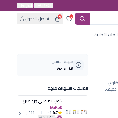
English
EGP, EGP
0
0
تسجيل الدخول
امات التجارية
مهلة الشحن
48 ساعة
تصميم بيضاوي
المنتجات الشهيرة منهم
ن خفيف،
كوب350مللى ورد هيريفين
EGP50
4.7
(1)
11 تم البيع
اشترِ الآن