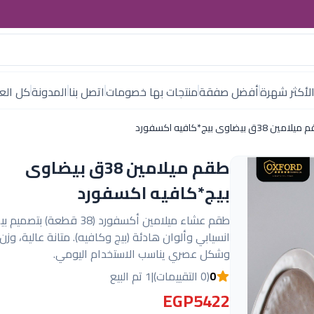
لأكثر شهرة
أفضل صفقة
منتجات بها خصومات
اتصل بنا
المدونة
كل العل
امين 38ق بيضاوى بيج*كافيه اكسفورد
طقم ميلامين 38ق بيضاوى
بيج*كافيه اكسفورد
طقم عشاء ميلامين أكسفورد (38 قطعة) ب
انسيابي وألوان هادئة (بيج وكافيه). متانة عالية، وز
وشكل عصري يناسب الاستخدام اليومي.
0
(0 التقييمات)
|
1 تم البيع
EGP5422