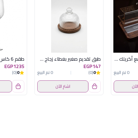
حافظة كيك خشب مع أكريلك صغير من أكسفورد موديل OX-15
طبق تقديم صغير بغطاء زجاج من أكسفورد موديل XS159
طقم 6 كاس 42 س ل بونهير
EGP1235
EGP147
0 تم البيع
0
(0)
0 تم البيع
0
(0)
الآن
اشترِ الآن