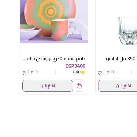
طقم عشاء 30ق بورسلين بينك* بستاج * اصفر
EGP3400
0 تم البيع
0
(0)
0 تم البيع
اشترِ الآن
اشترِ الآن