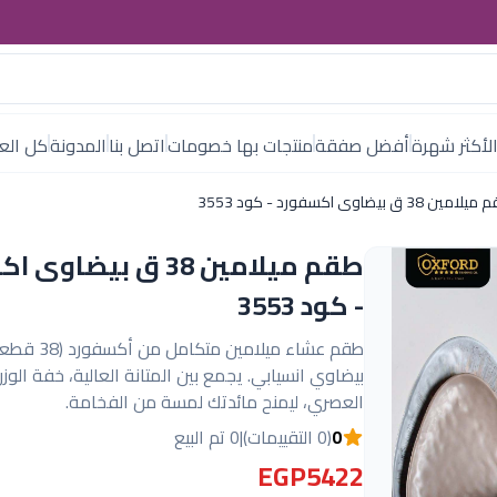
لأكثر شهرة
أفضل صفقة
منتجات بها خصومات
اتصل بنا
المدونة
كل العل
مين 38 ق بيضاوى اكسفورد - كود 3553
طقم ميلامين 38 ق بيضا
- كود 3553
طقم عشاء ميلامين م
بيضاوي انسيابي. يجمع بين المتانة العالية، خفة الو
العصري، ليمنح مائدتك لمسة من الفخامة.
0
(0 التقييمات)
|
0 تم البيع
EGP5422