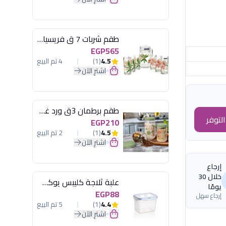
طقم شربات 7 ق فريسيا لومينارك
EGP565
4.5
(1)
4 تم البيع
اشترِ الآن
طقم برطمان 3ق ورد غطاء مينت جرين هيريفين
لتوفر
EGP210
4.5
(1)
2 تم البيع
اشترِ الآن
إرجاع
خلال 30
علبة ثلاجة كليبس يوكسان
يومًا
EGP88
إرجاع سهل
4.4
(1)
5 تم البيع
اشترِ الآن