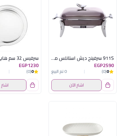
911S سرفينج ديش استانلس مستطيل صغير
سرفيس 32 سم هابى
EGP1230
EGP2590
0
(0)
0 تم البيع
0
(0)
اشترِ الآن
اشترِ 