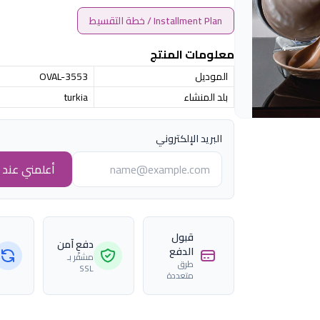
Installment Plan / خطة التقسيط
معلومات المنتج
الموديل
OVAL-3553
بلد المنشاء
turkia
البريد الإلكتروني
أعلمني عند ا
قبول
دفع آمن
الدفع
مشفّر بـ
طرق
SSL
متعددة