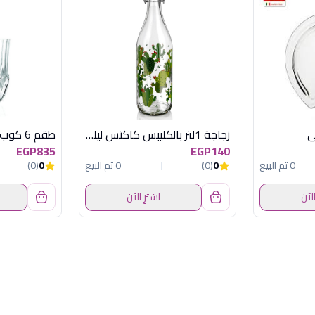
زجاجة 1لتر بالكليبس كاكتس ليلة ديكفر
طقم 6 كوب 350 مل اداجيو
EGP835
EGP140
0 تم البيع
0
(0)
0 تم البيع
0
(0)
الآن
اشترِ الآن