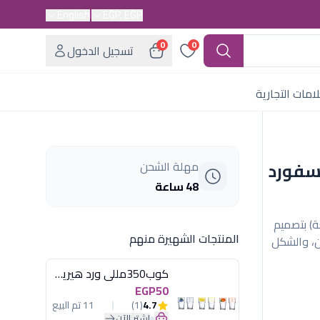
English
EGP, EGP
0
0
تسجيل الدخول
امات التجارية
وى اكسفورد
مهلة الشحن
48 ساعة
تكامل من أكسفورد (38 قطعة) بتصميم
المنتجات الشهيرة منهم
زن، والشكل
كوب350مللى ورد هيريفين
EGP50
4.7
(1)
11 تم البيع
اشترِ الآن