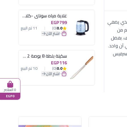
غلاية مياه سوناي -كلاسيك 2200 وات، 1.7 لتر زجاج اضائة ليد - MAR-3752
بيضاوي المميز الذي يضفي
EGP799
0.0
(0)
11 تم البيع
الطقم من
اشترِ الآن
ثف. بفضل
 آن واحد.
ف مربعة، 6 أطباق مسطحة، 6 أطباق غميقة، 6 بولات شوربة صغيرة، 1 بوله كبيرة بالغطاء، 1 سرفيس تقديم كبير، 1 سرفيس
سكينة بلطة 8 بوصة 2 مسمار
EGP116
0.0
(0)
10 تم البيع
اشترِ الآن
0 العناصر
EGP0