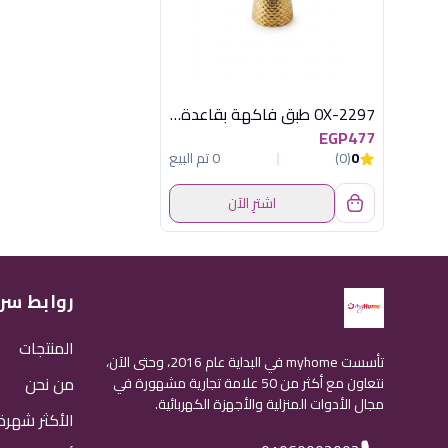
OX-2297 طبق فاكهة بقاعدة ذهبى اكسفورد
EGP477
0
(0)
0 تم البيع
اشترِ الآن
روابط سر
المنتجات
تأسست myhome في البداية عام 2016، وحتى الآن،
من نحن
نتعاون مع أكثر من 50 علامة تجارية مشهورة في
مجال الأدوات المنزلية والأجهزة الكهربائية.
الأكثر شهرة