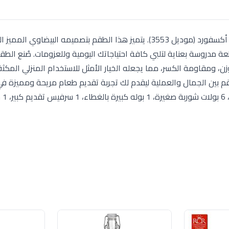
ارتقِ بتجربة تقديم الطعام مع طقم العشاء الميلامين من أكسفورد (موديل 3553). يتميز هذا الطقم بتصميمه ال
عصرياً وأنيقاً على سفرتك. يتكون الطقم من 38 قطعة مدروسة بعناية لتلبي كافة احتياجاتك اليومية وللعزومات. صُنع 
ن، ومقاومة الكسر، مما يجعله الخيار الأمثل للاستخدام المنزلي المك
قم بين الجمال والعملية ليقدم لك تجربة تقديم طعام مريحة ومميزة في
(6 أطباق غر