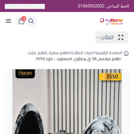
الخط الساخن: 01060002002
English
EGP, EGP
0
الفئات
الصفحة الرئيسية
/
ادوات المائدة
/
اطقم سفرة ,اطقم عشاء
/
طقم ميلامين 38 ق بيضاوى اكسفورد - كود 3550