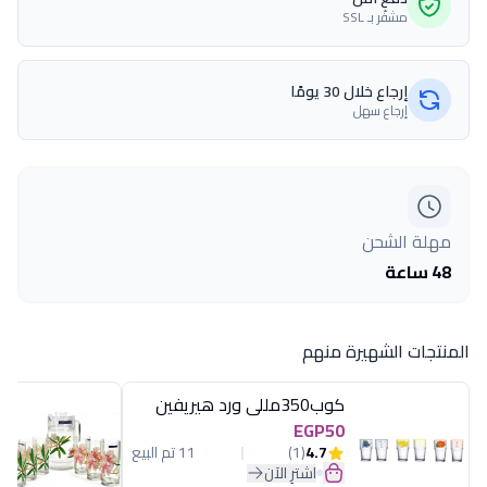
مشفّر بـ SSL
إرجاع خلال 30 يومًا
إرجاع سهل
مهلة الشحن
48 ساعة
المنتجات الشهيرة منهم
كوب350مللى ورد هيريفين
EGP50
4.7
(1)
11 تم البيع
اشترِ الآن