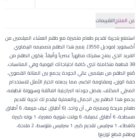
عن المنتج
التقييمات
استمتع بتجربة تقديم طعام متميزة مع طقم العشاء الميلامين من
أكسفورد (موديل 3550). يتميز هذا الطقم بتصميمه البيضاوي
الفريد الذي يمنح سفرتك مظهراً عصرياً وأنيقاً. يتكون الطقم من
38 قطعة متكاملة تلبي كافة احتياجاتك اليومية وفي المناسبات.
صُنع الطقم من ميلامين عالي الجودة يجمع بين المتانة القصوى،
خفة الوزن، ومقاومة الكسر، مما يجعله الخيار الأمثل للاستخدام
المنزلي المكثف. بفضل جودته البرازيلية الفائقة وسهولة تنظيفه،
يجمع هذا الطقم بين الجمال والعملية ليقدم لك تجربة تقديم
طعام مريحة ومميزة في آن واحد. (6 أطباق غرف مربعة، 6 أطباق
مسطحة، 6 أطباق غميقة، 6 بولات شوربة صغيرة، 1 بوله كبيرة
بالغطاء، 1 سرفيس تقديم كبير، 1 سرفيس متوسط، 2 ملاحة،
وطقم قطع توزيع)