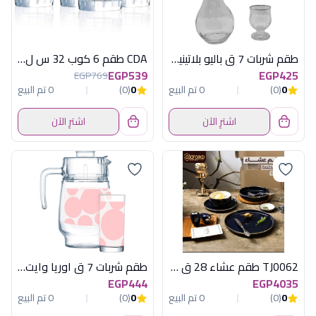
طقم شربات 7 ق باليو بلاتينيوم
CDA طقم 6 كوب 32 س ل راندفو
EGP539
EGP425
EGP769
0
(0)
0 تم البيع
0
(0)
0 تم البيع
اشترِ الآن
اشترِ الآن
TJ0062 طقم عشاء 28 ق اكسفورد
طقم شربات 7 ق اوريا وايت بينك لومينارك
EGP444
EGP4035
0
(0)
0 تم البيع
0
(0)
0 تم البيع