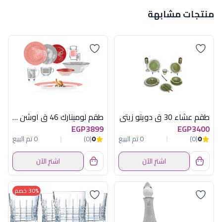
منتجات مشابهة
طقم عشاء 30 ق دويتو زيتى
طقم لومينارك 46 ق اوشن امارتى
EGP3899
EGP3400
0
(0)
0 تم البيع
0
(0)
0 تم البيع
اشترِ الآن
اشترِ الآن
30% خصم