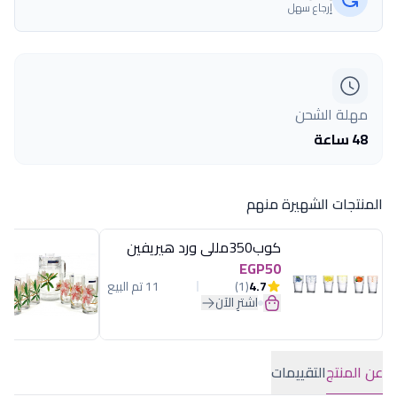
إرجاع سهل
مهلة الشحن
48 ساعة
المنتجات الشهيرة منهم
كوب350مللى ورد هيريفين
EGP50
4.7
(1)
11 تم البيع
اشترِ الآن
عن المنتج
التقييمات