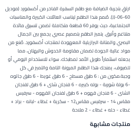
ارتقِ بتجربة الضيافة مع طقم السفرة الفاخر من أكسفورد (موديل
JJ-06-60). صُمم هذا الطقم ليناسب العائلات الكبيرة والمناسبات
الاجتماعية، حيث يوفر 60 قطعة متكاملة تضمن تنسيق مائدة
متناغم وأنيق. يتميز الطقم بتصميم عصري يجمع بين الجمال
البصري والمتانة البرازيلية المعهودة لمنتجات أكسفورد. صُنع من
مواد عالية الجودة لضمان مقاومة الخدوش والبهتان، مما
يجعله استثماراً طويل الأمد لمطبخك. سواء للاستخدام اليومي أو
للضيوف، يمنحك هذا الطقم المرونة التامة والتميز في كل
وجبة.مكون من : 6 طبق مسطح - 6 طبق غويط - 6 طبق جاتوه
-6 بولة شوربة - بوله كبيره - 6 فنجان شاى + 6 طبق لفنجان
الشاى - 6 فنجان قهوه + 6 طبق لفنجان القهوه - سرفيس
مقاس 14 - سرفيس مقاس12 - سكرية + غطاء -لبانه - براد +
غطاء - حله + غطاء - 2 ملاحة
منتجات مشابهة