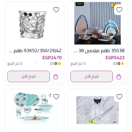
3553B طقم ميلامين 38 ق بيضاوى اكسفورد
93K52/350/29J42 طقم 6 كوب جلاسير
EGP2470
EGP5422
0
(0)
0 تم البيع
0
(0)
0 تم البيع
اشترِ الآن
اشترِ الآن