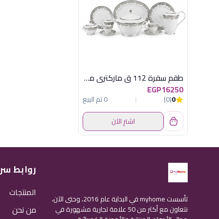
طقم سفرة 112 ق ماركتري ميرال كنار بلاتين
EGP16250
0
(0)
0 تم البيع
اشترِ الآن
روابط سر
المنتجات
تأسست myhome في البداية عام 2016، وحتى الآن،
من نحن
نتعاون مع أكثر من 50 علامة تجارية مشهورة في