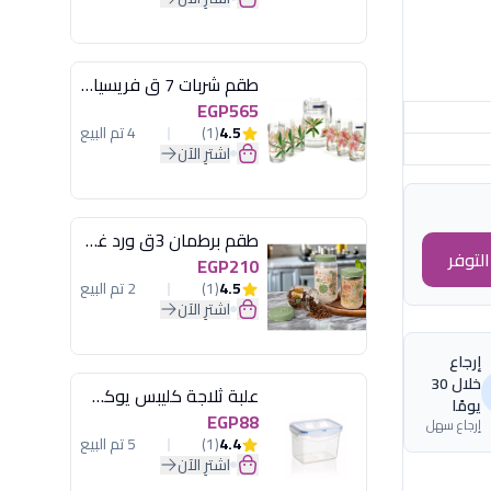
طقم شربات 7 ق فريسيا لومينارك
EGP565
4.5
(1)
4 تم البيع
اشترِ الآن
طقم برطمان 3ق ورد غطاء مينت جرين هيريفين
لتوفر
EGP210
4.5
(1)
2 تم البيع
اشترِ الآن
إرجاع
خلال 30
علبة ثلاجة كليبس يوكسان
يومًا
EGP88
إرجاع سهل
4.4
(1)
5 تم البيع
اشترِ الآن