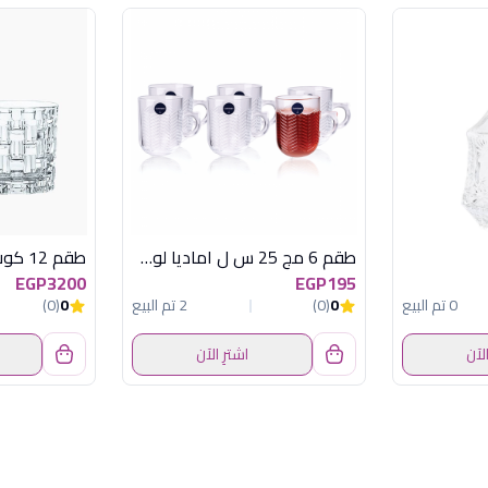
طقم 6 مج 25 س ل اماديا لومينارك اماراتي
طقم 12 كوب بوس نوفا
EGP3200
EGP195
0 تم البيع
0
(0)
2 تم البيع
0
(0)
الآن
اشترِ الآن