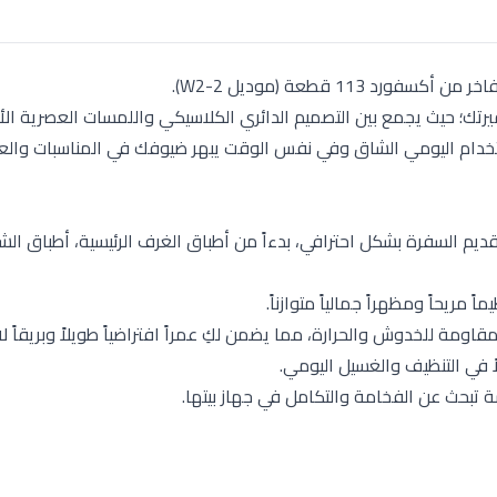
11 قطعة (موديل W2-2).
يرتك؛ حيث يجمع بين التصميم الدائري الكلاسيكي واللمسات العصرية الأن
استخدام اليومي الشاق وفي نفس الوقت يبهر ضيوفك في المناسبات والع
تاجينه لتقديم السفرة بشكل احترافي، بدءاً من أطباق الغرف الرئيسية، أطباق الش
مريحاً ومظهراً جمالياً متوازناً.
اومة للخدوش والحرارة، مما يضمن لكِ عمراً افتراضياً طويلاً وبريقاً ل
ً في التنظيف والغسيل اليومي.
ة تبحث عن الفخامة والتكامل في جهاز بيتها.