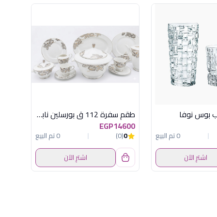
طقم سفرة 112 ق بورسلين نابولى فضى*ذهبى
EGP14600
0 تم البيع
0
(0)
0 تم البيع
اشترِ الآن
اشترِ الآن