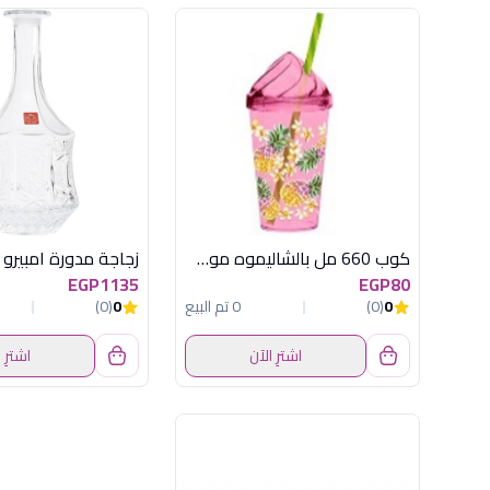
كوب 660 مل بالشاليموه موف هيريفين
زجاجة مدورة امبيرو
EGP1135
EGP80
0
(0)
0 تم البيع
0
(0)
اشترِ الآن
اشترِ 