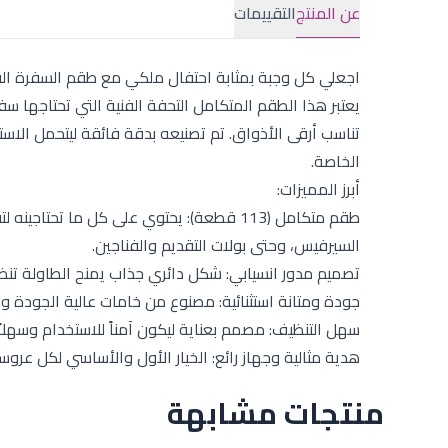
عن المنتج
التقييمات
اجعلي كل وجبة بمثابة احتفال ملكي مع طقم السفرة الفاخر من أكسفورد 3
يعتبر هذا الطقم المتكامل التحفة الفنية التي تحتاجها سف
تناسب أرقى الأذواق. تم تصنيعه بدقة فائقة ليتحمل ال
الخاصة.
أبرز المميزات:
طقم متكامل (113 قطعة): يحتوي على كل ما تح
السيرفيس، وحتى بولات التقديم والفناجين.
تصميم مدور انسيابي: شكل دائري جذاب يمنح الطاولة تنظيماً 
جودة ومتانة استثنائية: مصنوع من خامات عالية الجودة ومق
سهل التنظيف: مصمم بعناية ليكون آمناً للاستخدام وسهلا
هدية مثالية وجهاز رائع: الخيار الأول والأساسي لكل عروس
منتجات مشابهة