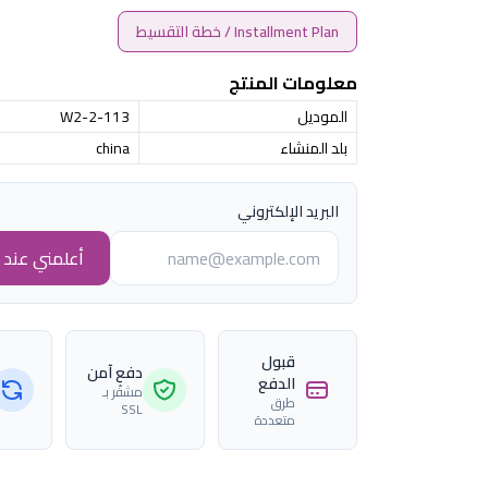
Installment Plan / خطة التقسيط
معلومات المنتج
الموديل
W2-2-113
بلد المنشاء
china
البريد الإلكتروني
أعلمني عند ا
قبول
دفع آمن
الدفع
مشفّر بـ
طرق
SSL
متعددة