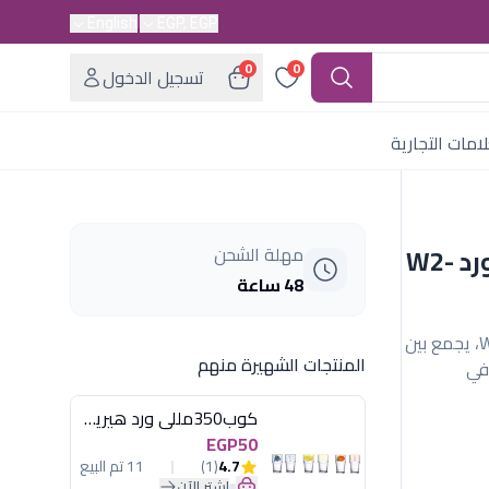
English
EGP, EGP
0
0
تسجيل الدخول
امات التجارية
طقم سفرة 113 ق مدور اكسفورد W2-
مهلة الشحن
48 ساعة
طقم سفرة أكسفورد مدور 113 قطعة موديل W2-2، يجمع بين
المنتجات الشهيرة منهم
في
كوب350مللى ورد هيريفين
EGP50
4.7
(1)
11 تم البيع
اشترِ الآن