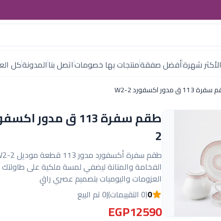
لأكثر شهرة
أفضل صفقة
منتجات بها خصومات
اتصل بنا
المدونة
كل العل
ة 113 ق مدور اكسفورد W2-2
2
الفخامة والمتانة ليضفي لمسة ملكية على طاولتك 
العزومات واليوميات بتصميم عصري راقٍ
0
(0 التقييمات)
|
0 تم البيع
EGP12590