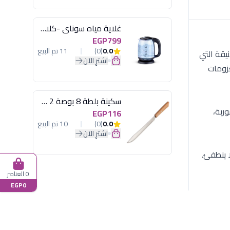
غلاية مياه سوناي -كلاسيك 2200 وات، 1.7 لتر زجاج اضائة ليد - MAR-3752
EGP799
0.0
(0)
11 تم البيع
يقة التي
اشترِ الآن
زومات
سكينة بلطة 8 بوصة 2 مسمار
وربة،
EGP116
0.0
(0)
10 تم البيع
اشترِ الآن
ا ينطفئ.
0 العناصر
EGP0