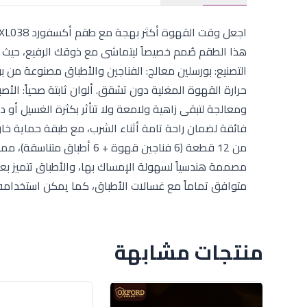
هذا الطقم صُمم خصيصاً ليتماشى مع ذوقك الرفيع، حيث يم
التصنيع: بورسلين معالج: الفناجين والأطباق مصنوعة من ب
حرارة القهوة المغلية دون تشقق. ألوان ثابتة صحياً: الأص
ومعالجة لتبقى زاهية ولامعة ولا تتأثر بكثرة الغسيل أو د
فائقة لضمان راحة تامة أثناء الشرب، مع طبقة حماية خار
من 12 قطعة (6 فناجين قهوة +
مصممة هندسياً لسهولة الإمساك بها، والأطباق تتميز بعمق
متوافق تماماً مع غسالات الأطباق، كما يمكن استخدامه
منتجات مشابهة