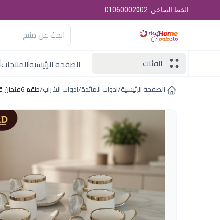
الخط الساخن: 01060002002
الفئات
الصفحة الرئيسية
المنتجات
ا
الصفحة الرئيسية
/
ادوات المائدة
/
أدوات الشراب
/
طقم 6فنجان قهوةبالطبق الوان اكسفوردXL038