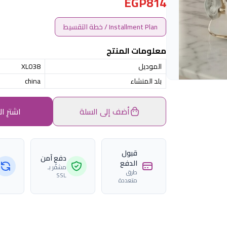
EGP814
Installment Plan / خطة التقسيط
معلومات المنتج
الموديل
XL038
بلد المنشاء
china
أضف إلى السلة
اشترِ ال
قبول
دفع آمن
الدفع
مشفّر بـ
طرق
SSL
متعددة