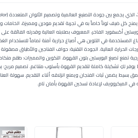
نح كل ضيف لوناً خاصاً به في تجربة تقديم مودرن ومميزة. الخامات و
ورسلين أكسفورد الفاخر، المعروف بصلابته العالية وقدرته الفائقة على
باغ المستخدمة في التلوين هي أصباغ حرارية آمنة تماماً للاستخدام الغذ
رجات الحرارة العالية. الجودة التقنية: حواف الفناجين والأطباق مصقولة
جية تمنع تصبغ البورسلين بلون القهوة. التكوين والمميزات: طقم متكام
 6 أطباق متناسقة)، مما يوفر لكِ تشكيلة كاملة لتقديم القهوة بأسلوب متناغم. تصميم مريح:
 بسيط يضمن ثبات الفنجان ويمنع انزلاقه أثناء التقديم. سهولة العنا
 في الميكروويف لإعادة تسخين القهوة بأمان تام.