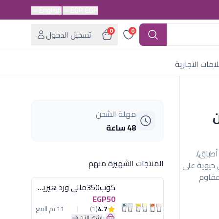
English
EGP, EGP
0
0
تسجيل الدخول
امات التجارية
ن
مهلة الشحن
48 ساعة
 قهوة أكسفورد XL038 الملون (6 فناجين + 6 أطباق).
المنتجات الشهيرة منهم
 حيوية على
مقاوم
كوب350مللى ورد هيريفين
EGP50
4.7
(1)
11 تم البيع
اشترِ الآن