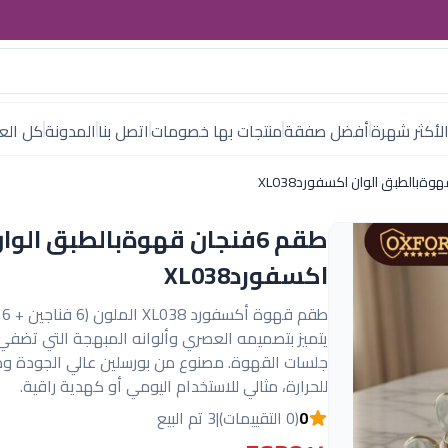
لأكثر شهرة
أفضل صفقة
منتجات بها خصومات
اتصل بنا
المدونة
كل العل
طقم 6فنجان قهوةبالطبق الوا
اكسفوردXL038
طقم
يتميز بتصميمه العصري وألوانه المبهجة التي تضفي
جلسات القهوة. مصنوع من بورسلين عالي الجودة و
للحرارة، مثالي للاستخدام اليومي أو كهدية راقية.
0
(0 التقييمات)
|
3 تم البيع