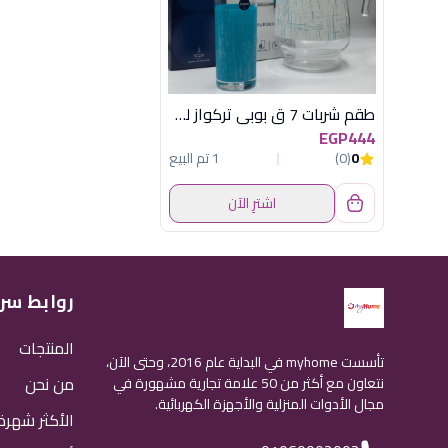
طقم شربات 7 ق بوبي تركواز لومينارك
EGP444
0
(0)
1 تم البيع
اشترِ الآن
روابط سر
المنتجات
تأسست myhome في البداية عام 2016، وحتى الآن،
من نحن
نتعاون مع أكثر من 50 علامة تجارية مشهورة في
مجال الأدوات المنزلية والأجهزة الكهربائية.
الأكثر شهرة