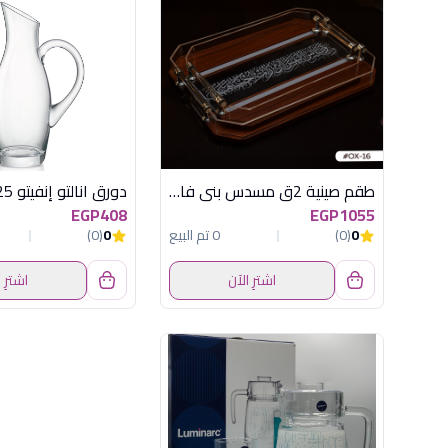
طقم صينية 2ق مسدس بنى فاتح اكسفورد
دورق انالتو إنفيتو 0.25 لتر
EGP408
EGP1055
0
(0)
0 تم البيع
0
(0)
اشترِ الآن
اشترِ 