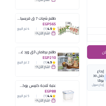
طقم شربات 7 ق فريسيا لومينارك
EGP565
4.5
(1)
4 تم البيع
اشترِ الآن
طقم برطمان 3ق ورد غطاء مينت جرين هيريفين
آن
EGP210
4.5
(1)
2 تم البيع
اشترِ الآن
إرجاع
خلال 30
يومًا
إرجاع سهل
علبة ثلاجة كليبس يوكسان
EGP88
4.4
(1)
5 تم البيع
اشترِ الآن