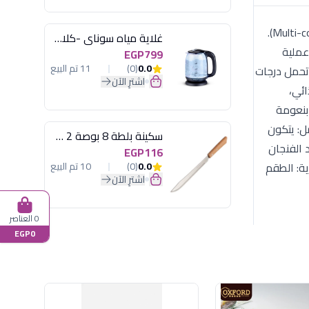
اجعل وقت القهوة أكثر بهجة مع طقم أكسفورد XL038، الذي يجمع بين جودة التصنيع العالمية وتصميم الألوان المتعددة (Multi-color).
غلاية مياه سوناي -كلاسيك 2200 وات، 1.7 لتر زجاج اضائة ليد - MAR-3752
عملية
EGP799
0.0
(0)
11 تم البيع
 تحمل درجات
اشترِ الآن
ائي،
 بنعومة
ل: يتكون
سكينة بلطة 8 بوصة 2 مسمار
 يد الفنجان
EGP116
ية: الطقم
0.0
(0)
10 تم البيع
اشترِ الآن
0 العناصر
EGP0