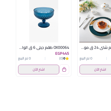
OX-PT1 طقم شاى 24 ق موف*ذهبى اكسفورد
OX00064 طقم جيلى 6 ق الوان اكسفورد
EGP445
0 تم البيع
0
(0)
0 تم البيع
اشترِ الآن
اشترِ الآن