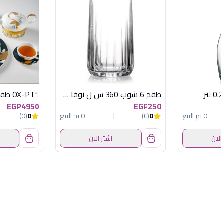
طقم 6 شوب 360 س ل نوفا سادة باسابتشة
EGP4950
EGP250
0 تم البيع
0
(0)
0 تم البيع
0
(0)
الآن
اشترِ الآن