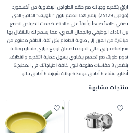
ارتقِ بتقديم وجباتك مع طقم الطواجن البيضاوية من أكسفورد
(موديل 24129). يتميز هذا الطقم بلون "الأوليف" الدافئ الذي
يضفي طابعاً طبيعياً وأنيقاً على مائدتك. صُممت الطواجن لتجمع
بين الأداء الوظيفي والجمال البصري، مما يسمح لك بالانتقال بها
مباشرة من الفرن إلى طاولة الطعام بكل ثقة. الطقم مصنوع من
سيراميك حراري عالي الجودة لضمان توزيع حراري متساوٍ ومتانة
تدوم طويلاً، مع تصميم بيضاوي يسهل عملية التقديم والتنظيف.
يتضمن 3 مقاسات متنوعة تلبي كافة احتياجاتك في المطبخ.6
أطباق عشاء 6 أطباق غويط 6 بولات شوربة 6 أطباق جاتو
منتجات مشابهة