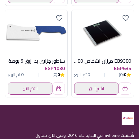
EB9380 ميزان اشخاص 180 كيلو ديجيتال زجاج
ساطور جزارى يد ازرق 6 بوصة
EGP1030
EGP635
0
(0)
0 تم البيع
0
(0)
0 تم البيع
اشترِ الآن
اشترِ الآن
تأسست myhome في البداية عام 2016، وحتى الآن، نتعاون