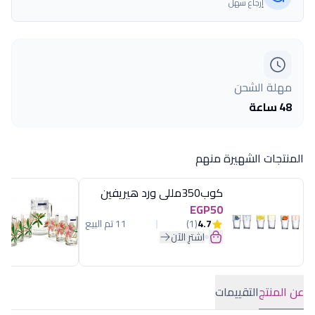
إرجاع سهل
مهلة الشحن
48 ساعة
المنتجات الشهيرة منهم
كوب350مللى ورد هيريفين
EGP50
4.7
(1)
11 تم البيع
اشترِ الآن
عن المنتج
التقييمات