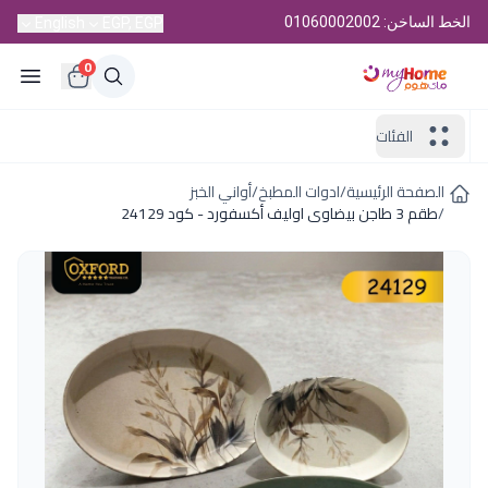
الخط الساخن: 01060002002
English
EGP, EGP
0
الفئات
الصفحة الرئيسية
/
ادوات المطبخ
/
أواني الخبز
/
طقم 3 طاجن بيضاوى اوليف أكسفورد - كود 24129