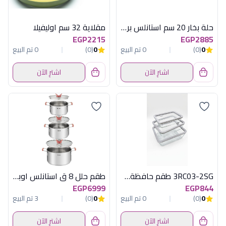
حلة بخار 20 سم استانلس بريلا كوركماز
مقلاية 32 سم اوليفيلا
EGP2215
EGP2885
0
(0)
0 تم البيع
0
(0)
0 تم البيع
اشترِ الآن
اشترِ الآن
3RC03-2SG طقم حافظةطعام3ق مستطيل زجاج اكسفورد
طقم حلل 8 ق استانلس اوبتى سباس تيفال
EGP6999
EGP844
0
(0)
0 تم البيع
0
(0)
3 تم البيع
اشترِ الآن
اشترِ الآن