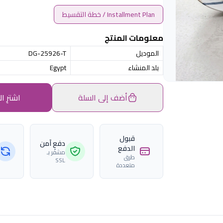
Installment Plan / خطة التقسيط
معلومات المنتج
الموديل
DG-25926-T
بلد المنشاء
Egypt
أضف إلى السلة
اشترِ ال
قبول
دفع آمن
الدفع
مشفّر بـ
طرق
SSL
متعددة