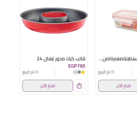
علبةثلاجة مستطيلةصغيرةامن للفرن جلاس لوك
قالب كيك مدور تيفال 24
EGP765
0 تم البيع
0
(0)
0 تم البيع
اشترِ الآن
اشترِ الآن