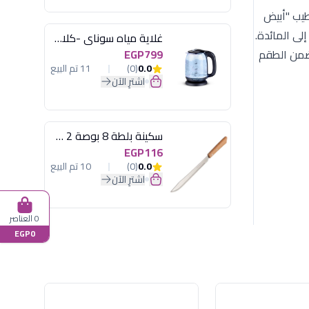
25926). يتميز هذا الطقم بتشطيب "أبيض
إلى المائدة.
غلاية مياه سوناي -كلاسيك 2200 وات، 1.7 لتر زجاج اضائة ليد - MAR-3752
تضمن الطقم
EGP799
0.0
(0)
11 تم البيع
اشترِ الآن
سكينة بلطة 8 بوصة 2 مسمار
EGP116
0.0
(0)
10 تم البيع
اشترِ الآن
0 العناصر
EGP0