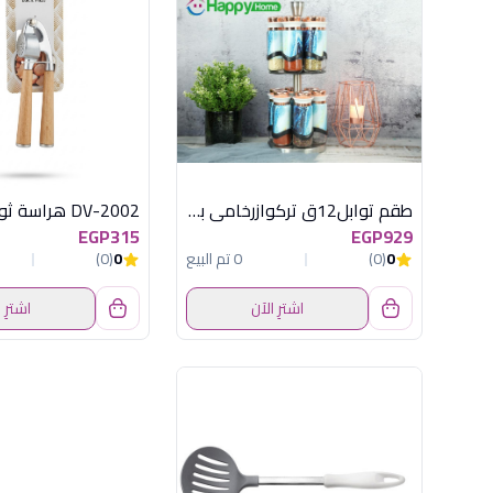
طقم توابل12ق تركوازرخامى باستاندهابى هوم
EGP315
EGP929
0
(0)
0 تم البيع
0
(0)
اشترِ الآن
اشترِ 