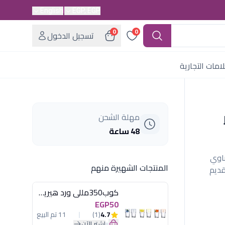
English
EGP, EGP
0
0
تسجيل الدخول
امات التجارية
مهلة الشحن
48 ساعة
يم بيضاوي
المنتجات الشهيرة منهم
ي وتقديم
كوب350مللى ورد هيريفين
EGP50
4.7
(1)
11 تم البيع
اشترِ الآن