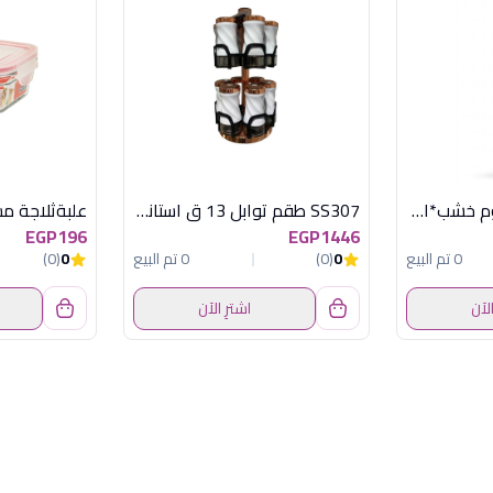
DV-2002 هراسة ثوم خشب*استانلس ديفا
SS307 طقم توابل 13 ق استانلس اكسفورد
EGP196
EGP1446
0 تم البيع
0
(0)
0 تم البيع
0
(0)
الآن
اشترِ الآن