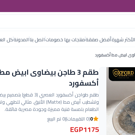
لأكثر شهرة
أفضل صفقة
منتجات بها خصومات
اتصل بنا
المدونة
كل العل
طقم 3 طاجن بيضاوى ابيض مط
أكسفورد
طقم طواجن أكسفورد العصري (3 قطع) بتصم
وتشطيب أبيض مط (Matte) الأنيق. مثالي للطه
الطعام بلمسة فنية مميزة وجودة مصرية فائقة.
0
(0 التقييمات)
|
0 تم البيع
EGP1175