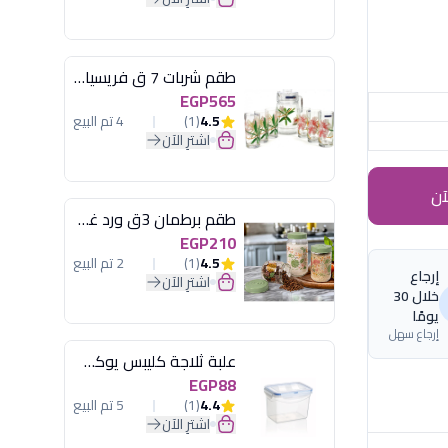
طقم شربات 7 ق فريسيا لومينارك
EGP565
4.5
(1)
4 تم البيع
اشترِ الآن
آن
طقم برطمان 3ق ورد غطاء مينت جرين هيريفين
EGP210
4.5
(1)
2 تم البيع
إرجاع
اشترِ الآن
خلال 30
يومًا
إرجاع سهل
علبة ثلاجة كليبس يوكسان
EGP88
4.4
(1)
5 تم البيع
اشترِ الآن