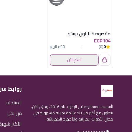
مقصوصة نايلون برستو
EGP104
0
(0)
0 تم البيع
اشترِ الآن
روابط سر
المنتجات
تأسست myhome في البداية عام 2016، وحتى الآن،
من نحن
نتعاون مع أكثر من 50 علامة تجارية مشهورة في
مجال الأدوات المنزلية والأجهزة الكهربائية.
الأكثر شهرة