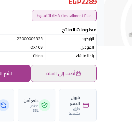
EGP2289
Installment Plan / خطة التقسيط
معلومات المنتج
الباركود
23000009323
الموديل
OX109
بلد المنشاء
China
أضف إلى السلة
اشترِ ال
قبول
دفع آمن
الدفع
مشفّر بـ
طرق
SSL
متعددة