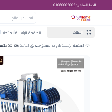
الخط الساخن: 01060002002
الفئات
الصفحة الرئيسية
المنتجات
ا
الصفحة الرئيسية
/
ادوات المطبخ
/
معالق المائدة
/
OX109 طقم شوك و ملاعق 30 ق اكسفورد