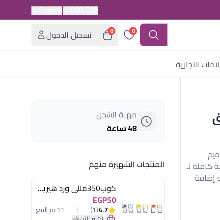
English
EGP, EGP
0
0
تسجيل الدخول
امات التجارية
وك و ملاعق 30 ق
مهلة الشحن
48 ساعة
3 قطعة (OX109). تصميم
المنتجات الشهيرة منهم
 كاملة لـ
ه إضافة
كوب350مللى ورد هيريفين
EGP50
4.7
(1)
11 تم البيع
اشترِ الآن