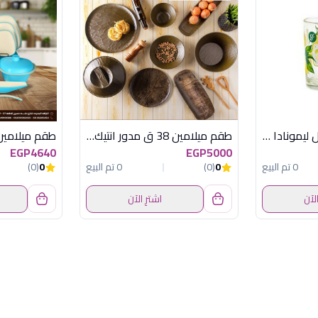
طقم 6 كوب 220 مل ليمونادا سيرفى
طقم ميلامين 38 ق مدور انتيك اكسفورد
EGP4640
EGP5000
0 تم البيع
0
(0)
0 تم البيع
0
(0)
الآن
اشترِ الآن