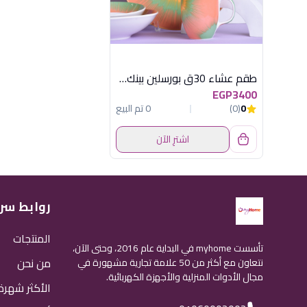
طقم عشاء 30ق بورسلين بينك* بستاج * اصفر
EGP3400
0
(0)
0 تم البيع
اشترِ الآن
روابط سر
المنتجات
تأسست myhome في البداية عام 2016، وحتى الآن،
من نحن
نتعاون مع أكثر من 50 علامة تجارية مشهورة في
مجال الأدوات المنزلية والأجهزة الكهربائية.
الأكثر شهرة