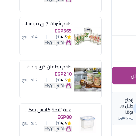
طقم شربات 7 ق فريسيا لومينارك
EGP565
4.5
(1)
4 تم البيع
اشترِ الآن
طقم برطمان 3ق ورد غطاء مينت جرين هيريفين
EGP210
آن
4.5
(1)
2 تم البيع
اشترِ الآن
إرجاع
خلال 30
علبة ثلاجة كليبس يوكسان
يومًا
EGP88
إرجاع سهل
4.4
(1)
5 تم البيع
اشترِ الآن