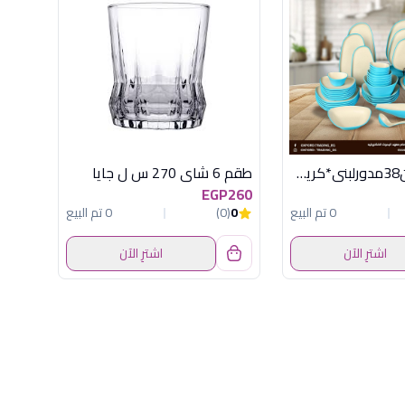
طقم ميلامين38مدورلبنى*كريمى منقط اكسفورد
طقم 6 شاى 270 س ل جايا
EGP260
0 تم البيع
0
(0)
0 تم البيع
اشترِ الآن
اشترِ الآن