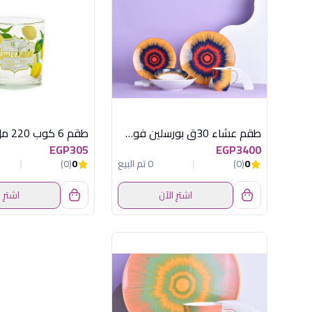
طقم عشاء 30ق بورسلين فوشيا * ازرق *اصفر
EGP305
EGP3400
0
(0)
0 تم البيع
0
(0)
اشترِ الآن
اشترِ 