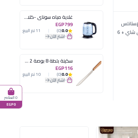
غلاية مياه سوناي -كلاسيك 2200 وات، 1.7 لتر زجاج اضائة ليد - MAR-3752
 الإستانلس
EGP799
0.0
(0)
11 تم البيع
ستيل لضمان القوة والمتانة وعدم الانحناء. تكوين الطقم (خدمة 6 أفراد): 6 ملاعق مائدة + 6 شوك مائدة + 6 سكاكين. 6 ملاعق شاي + 6
اشترِ الآن
سكينة بلطة 8 بوصة 2 مسمار
EGP116
0.0
(0)
10 تم البيع
اشترِ الآن
0 العناصر
EGP0