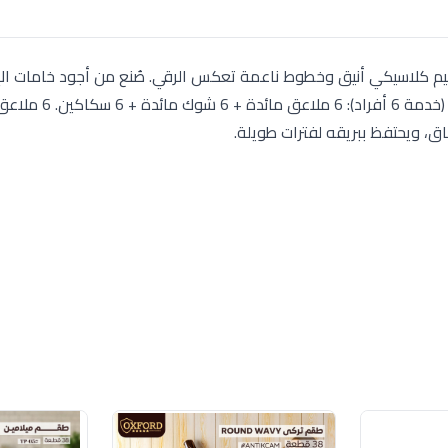
ون من 30 قطعة، ينفرد بتصميم كلاسيكي أنيق وخطوط ناعمة تعكس الرقي. صُنع من أجود خامات
ق، ويحتفظ ببريقه لفترات طويلة.