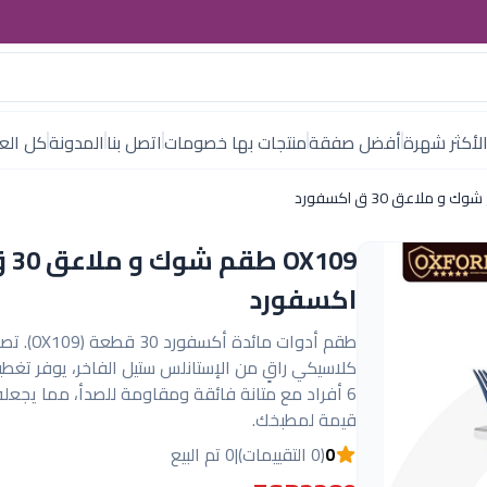
لأكثر شهرة
أفضل صفقة
منتجات بها خصومات
اتصل بنا
المدونة
كل العل
OX109 طقم ش
اكسفورد
طقم أدوات مائدة أكسفورد 0
كلاسيكي راقٍ من الإستانلس ستيل الفاخر، يوفر تغطية
6 أفراد مع متانة فائقة ومقاومة للصدأ، مما يجعل
قيمة لمطبخك.
0
(0 التقييمات)
|
0 تم البيع