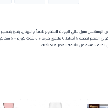
كون من 30 قطعة، مصنوع من الإستانلس ستيل عالي الجودة المقاوم للصدأ والبهتان. يتميز بتصميم