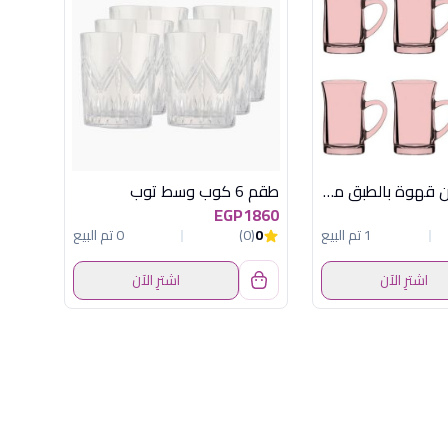
طقم 6 فنجان قهوة بالطبق ميلا بينك
طقم 6 كوب وسط توب
EGP1860
1 تم البيع
0
(0)
0 تم البيع
اشترِ الآن
اشترِ الآن