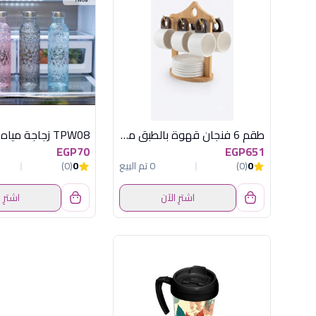
طقم 6 فنجان قهوة بالطبق مع استاند من أكسفورد موديل OX-2550
TPW08 زجاجة مياه اكسفورد
EGP70
EGP651
0
(0)
0 تم البيع
0
(0)
اشترِ الآن
اشترِ 