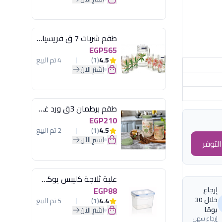
طقم شربات 7 ق فريسيا لومينارك
EGP565
4.5
(1)
4 تم البيع
اشترِ الآن
طقم برطمان 3ق ورد غطاء مينت جرين هيريفين
EGP210
4.5
(1)
2 تم البيع
اشترِ الآن
لتوفر
علبة ثلاجة كليبس يوكسان
إرجاع
EGP88
خلال 30
4.4
(1)
5 تم البيع
يومًا
اشترِ الآن
إرجاع سهل