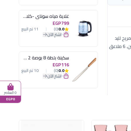
غلاية مياه سوناي -كلاسيك 2200 وات، 1.7 لتر زجاج اضائة ليد - MAR-3752
EGP799
0.0
(0)
11 تم البيع
اشترِ الآن
 مريح لليد
ولمعة مرآة جذابة تناسب الاستخدام اليومي والضيوف. تكوين الطقم (خدمة 6 أفراد): 6 ملاعق كبيرة + 6 شوك كبيرة + 6 سكاكين. 6 ملاعق
سكينة بلطة 8 بوصة 2 مسمار
EGP116
0.0
(0)
10 تم البيع
اشترِ الآن
0 العناصر
EGP0