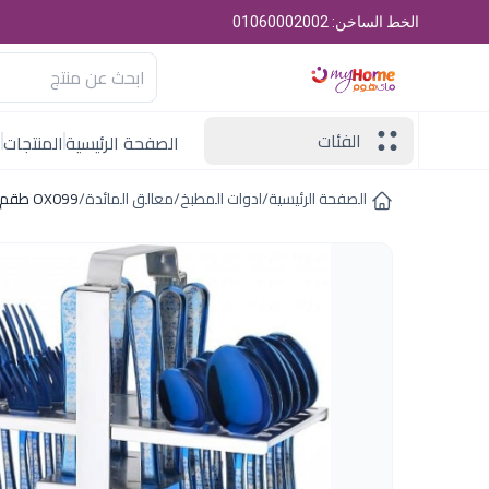
الخط الساخن: 01060002002
الفئات
الصفحة الرئيسية
المنتجات
ا
الصفحة الرئيسية
/
ادوات المطبخ
/
معالق المائدة
/
OX099 طقم شوك و ملاعق 30 ق اكسفورد