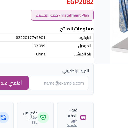
EGP2082
Installment Plan / خطة التقسيط
معلومات المنتج
الباركود
6222017745901
الموديل
OX099
بلد المنشاء
China
البريد الإلكتروني
أعلمني عند ا
قبول
دفع آمن
الدفع
مشفّر بـ
طرق
SSL
متعددة