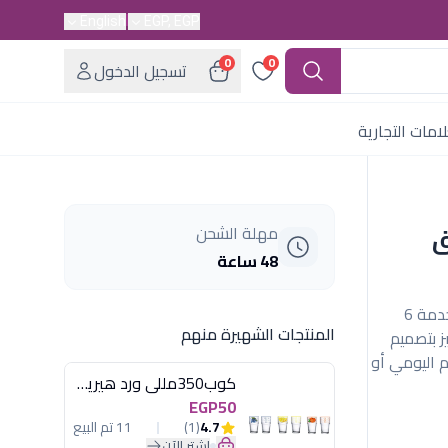
English
EGP, EGP
0
0
تسجيل الدخول
امات التجارية
وك و ملاعق 30 ق
مهلة الشحن
48 ساعة
طقم شوك وملاعق أكسفورد 30 قطعة (OX099) لخدمة 6
المنتجات الشهيرة منهم
ز بتصميم
 اليومي أو
كوب350مللى ورد هيريفين
EGP50
4.7
(1)
11 تم البيع
اشترِ الآن