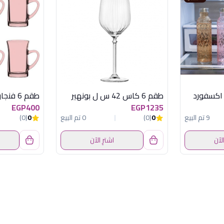
طقم 6 كاس 42 س ل بونهير
EGP400
EGP1235
9 تم البيع
0
(0)
0 تم البيع
0
(0)
الآن
اشترِ الآن