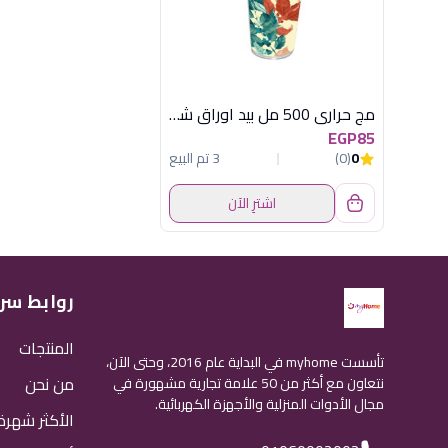
مج حرارى 500 مل بيد اوراق شجر هيريفين
EGP85
0
(0)
3 تم البيع
اشترِ الآن
روابط سر
المنتجات
تأسست myhome في البداية عام 2016، وحتى الآن،
من نحن
نتعاون مع أكثر من 50 علامة تجارية مشهورة في
مجال الأدوات المنزلية والأجهزة الكهربائية.
الأكثر شهرة