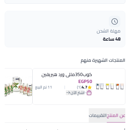
مهلة الشحن
48 ساعة
المنتجات الشهيرة منهم
كوب350مللى ورد هيريفين
EGP50
4.7
(1)
11 تم البيع
اشترِ الآن
عن المنتج
التقييمات