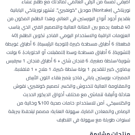
أضيفي لمسة من الرقي العالمي لمائدتك مع طقم عشاء
نوريتاكي (Noritake) موديل "كونفيري". تشتهر نوريتاكي اليابانية
بتقديم أجود أنواع البورسلين في العالم، وهذا الطقم المكون من
40 قطعة يجمع بين المتانة العالية والتصميم الفني الذي يناسب
العزومات الراقية والاستخدام اليومي الفاخر. تكوين الطقم (40
قطعة): 6 أطباق مسطحة كبيرة (للوجبة الرئيسية). 6 أطباق غويطة
(للشوربة). 6 أطباق مسطحة وسط (للمقبلات أو الحلويات). 6 بولات
شوربة/سلطة صغيرة. 6 فنجان شاي + 6 أطباق فنجان. 1 سرفيس
بيضاوي كبير للتقديم. 1 بولة سلطة كبيرة. 1 ملاح + 1 فلفلابة.
المميزات: بورسلين ياباني فاخر: يتميز بنقاء اللون الأبيض
والمقاومة العالية للخدوش والكسر. تصميم كونفيري: نقوش
هادئة وأنيقة تتماشى مع مختلف أذواق الديكور الحديث
والكلاسيكي. آمن للاستخدام: خامات صحية 100% وخالية من
الرصاص والمعادن الضارة. سهولة العناية: مصمم ليتحفظ ببريقة
لسنوات طويلة مع سهولة في التنظيف
منتجات مشابهة