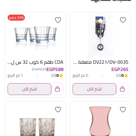
30% خصم
DV221/DV-0035 ملعقة ايس كريم شانجيا ديفا
CDA طقم 6 كوب 32 س ل اركتكت
EGP588
EGP265
EGP839
0
(0)
0 تم البيع
0
(0)
1 تم البيع
اشترِ الآن
اشترِ الآن