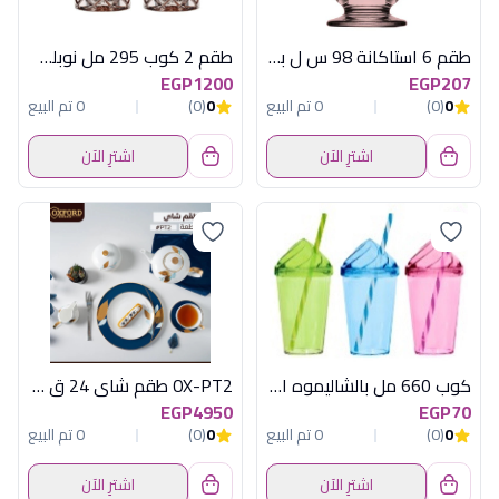
طقم 6 استاكانة 98 س ل بيرا روز
طقم 2 كوب 295 مل نوبلس عسلى
EGP1200
EGP207
0
(0)
0 تم البيع
0
(0)
0 تم البيع
اشترِ الآن
اشترِ الآن
كوب 660 مل بالشاليموه الوان هيريفين
OX-PT2 طقم شاى 24 ق ازرق*ذهبى اكسفورد
EGP4950
EGP70
0
(0)
0 تم البيع
0
(0)
0 تم البيع
اشترِ الآن
اشترِ الآن