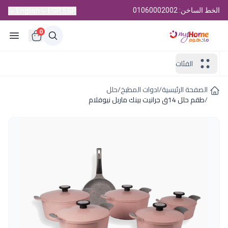
الخط الساخن: 01060002002
English
EGP, EGP
0
الفئات
الصفحة الرئيسية
/
ادوات المطبخ
/
حلل
/
طقم حلل 14ق جرانيت بينك ماربل نيوفلام