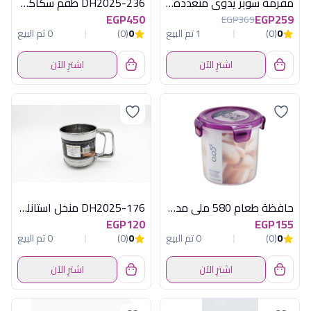
مفرمة سوبر يدوى متعددةالاستخدام هابى هوم
DH2025-236 طقم سكاكين 6 ق ديفا
EGP450
EGP259
EGP369
0
(0)
1 تم البيع
0
(0)
0 تم البيع
اشترِ الآن
اشترِ الآن
حافظة طعام 580 ملى مدورة موف
DH2025-176 منخل استانلس صغير ديفا
EGP120
EGP155
0
(0)
0 تم البيع
0
(0)
0 تم البيع
اشترِ الآن
اشترِ الآن