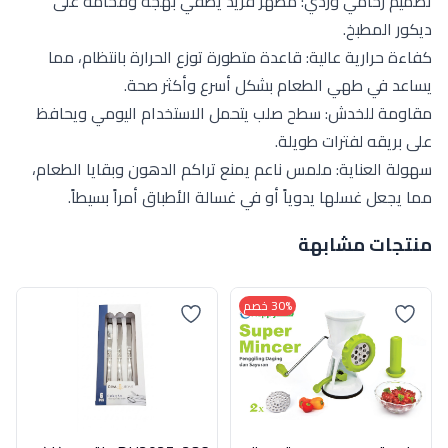
تصميم رخامي وردي: مظهر فريد يضفي بهجة وفخامة على
ديكور المطبخ.
كفاءة حرارية عالية: قاعدة متطورة توزع الحرارة بانتظام، مما
يساعد في طهي الطعام بشكل أسرع وأكثر صحة.
مقاومة للخدش: سطح صلب يتحمل الاستخدام اليومي ويحافظ
على بريقه لفترات طويلة.
سهولة العناية: ملمس ناعم يمنع تراكم الدهون وبقايا الطعام،
مما يجعل غسلها يدوياً أو في غسالة الأطباق أمراً بسيطاً.
منتجات مشابهة
30% خصم