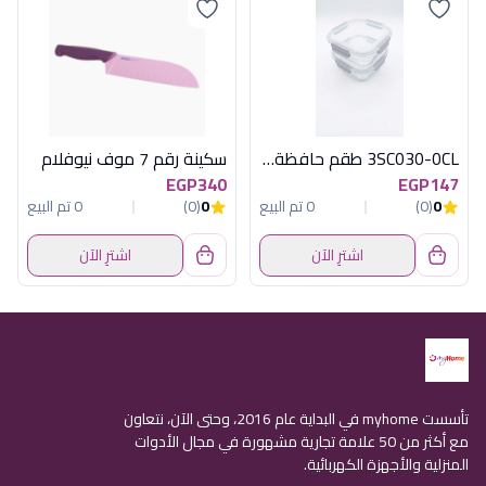
3SC030-0CL طقم حافظة طعام2ق مربع زجاج اكسفورد
سكينة رقم 7 موف نيوفلام
EGP340
EGP147
0
(0)
0 تم البيع
0
(0)
0 تم البيع
اشترِ الآن
اشترِ الآن
تأسست myhome في البداية عام 2016، وحتى الآن، نتعاون
مع أكثر من 50 علامة تجارية مشهورة في مجال الأدوات
المنزلية والأجهزة الكهربائية.