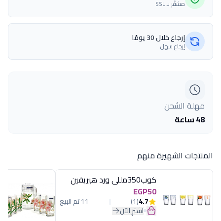
مشفّر بـ SSL
إرجاع خلال 30 يومًا
إرجاع سهل
مهلة الشحن
48 ساعة
المنتجات الشهيرة منهم
كوب350مللى ورد هيريفين
EGP50
4.7
(1)
11 تم البيع
اشترِ الآن