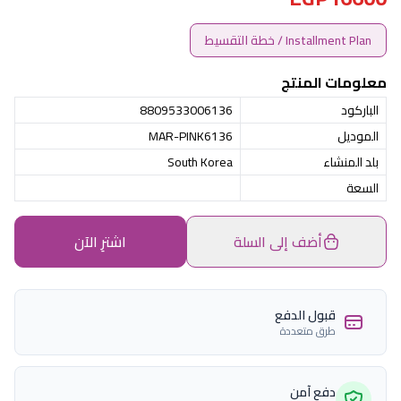
Installment Plan / خطة التقسيط
معلومات المنتج
الباركود
8809533006136
الموديل
MAR-PINK6136
بلد المنشاء
South Korea
السعة
أضف إلى السلة
اشترِ الآن
قبول الدفع
طرق متعددة
دفع آمن