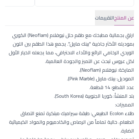
عن المنتج
التقييمات
ارتقِ بجمالية مطبخك مع طقم حلل نيوفلام (Neoflam) الكوري
بموديله الأكثر جاذبية "بينك ماربل". يجمع هذا الطقم بين اللون
الوردي الرخامي الرائع والأداء الاحترافي، مما يجعله الخيار الأول
لكل عروس تبحث عن التميز والجودة العالمية.
الماركة: نيوفلام (Neoflam).
الموديل: بينك ماربل (Pink Marble).
عدد القطع: 14 قطعة.
بلد المنشأ: كوريا الجنوبية (South Korea).
المميزات:
طلاء Ecolon الطبيعي: طبقة سيراميك مبتكرة تمنع التصاق
الطعام، خالية تماماً من الرصاص والكادميوم والمواد الكيميائية
الضارة.