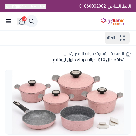
الخط الساخن: 01060002002
English
EGP, EGP
0
الفئات
الصفحة الرئيسية
/
ادوات المطبخ
/
حلل
/
طقم حلل 10ق جرانيت بينك ماربل نيوفلام