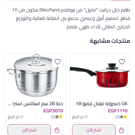
طقم حلل جرانيت "ماربل" من نيوفلام (Neoflam) مكون من 10
قطع. تصميم أنيق وعصري يجمع بين المتانة العالية والتوزيع
الحراري المثالي لأداء طهي متميز.
منتجات مشابهة
G6 كسرولة تيفال تيمبو 18
حلة 28 سم استانلس استرا كوركماز
EGP3070
EGP1110
0
(0)
0 تم البيع
0
(0)
0 تم البيع
اشترِ الآن
اشترِ الآن