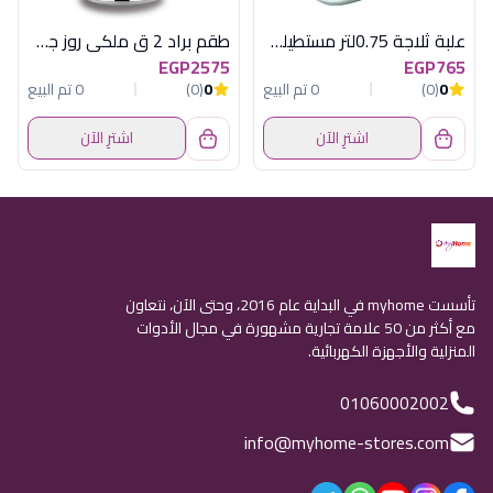
علبة ثلاجة 0.75لتر مستطيلة باليد بيركس
طقم براد 2 ق ملكى روز جولد كوركماز
EGP2575
EGP765
0
(0)
0 تم البيع
0
(0)
0 تم البيع
اشترِ الآن
اشترِ الآن
تأسست myhome في البداية عام 2016، وحتى الآن، نتعاون
مع أكثر من 50 علامة تجارية مشهورة في مجال الأدوات
المنزلية والأجهزة الكهربائية.
01060002002
info@myhome-stores.com