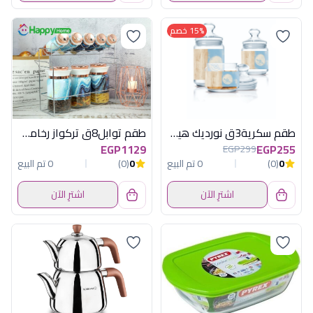
15% خصم
طقم سكرية3ق نورديك هيفيابلولومينارك امار
طقم توابل8ق تركواز رخامى باستاندهابى هوم
EGP1129
EGP255
EGP299
0
(0)
0 تم البيع
0
(0)
0 تم البيع
اشترِ الآن
اشترِ الآن