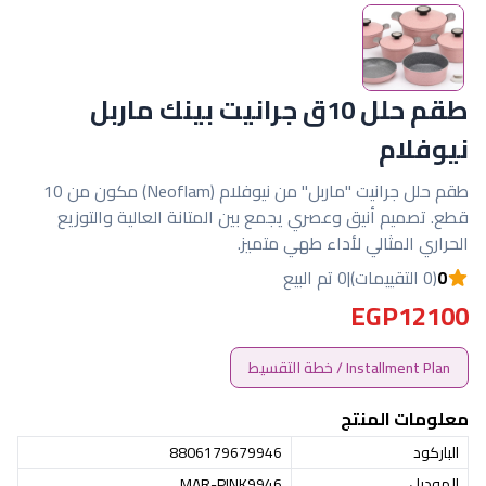
طقم حلل 10ق جرانيت بينك ماربل
نيوفلام
طقم حلل جرانيت "ماربل" من نيوفلام (Neoflam) مكون من 10
قطع. تصميم أنيق وعصري يجمع بين المتانة العالية والتوزيع
الحراري المثالي لأداء طهي متميز.
0
(0 التقييمات)
|
0 تم البيع
EGP12100
Installment Plan / خطة التقسيط
معلومات المنتج
الباركود
8806179679946
الموديل
MAR-PINK9946