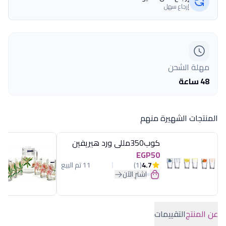
إرجاع سهل
مهلة الشحن
48 ساعة
المنتجات الشهيرة منهم
كوب350مللى ورد هيريفين
EGP50
4.7
(1)
11 تم البيع
اشترِ الآن
عن المنتج
التقييمات