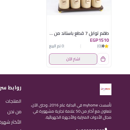
طقم توابل 7 قطع باستاند من أكسفورد موديل XL254
EGP1510
0
(0)
0 تم البيع
اشترِ الآن
روابط سر
المنتجات
تأسست myhome في البداية عام 2016، وحتى الآن،
من نحن
نتعاون مع أكثر من 50 علامة تجارية مشهورة في
مجال الأدوات المنزلية والأجهزة الكهربائية.
الأكثر شهرة