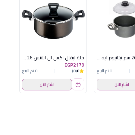
حلة مدورة 26 سم تيتانيوم ايه ام تى
حلة تيفال اكس ال انتننس 26 غطاء زجاجى
EGP2179
0 تم البيع
0
(0)
0 تم البيع
اشترِ الآن
اشترِ الآن