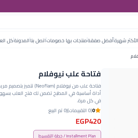
لأكثر شهرة
أفضل صفقة
منتجات بها خصومات
اتصل بنا
المدونة
كل العل
لام
فتاحة علب نيوفلام
فتاحة علب من نيوفلام (Neoflam) تتميز 
أداة أساسية في المطبخ تضمن لك فتح العلب بسهو
في كل مرة.
0
(0 التقييمات)
|
0 تم البيع
EGP420
Installment Plan / خطة التقسيط