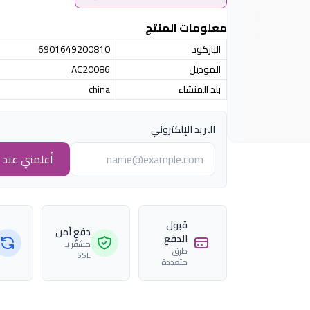
معلومات المنتج
الباركود
6901649200810
الموديل
AC20086
بلد المنشاء
china
البريد الإلكتروني
أعلمني عند ا
قبول
دفع آمن
الدفع
مشفّر بـ
طرق
SSL
متعددة