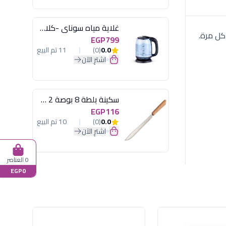
غلاية مياه سوناي -كلاسيك 2200 وات، 1.7 لتر زجاج اضائة ليد - MAR-3752
EGP799
0.0
(0)
11 تم البيع
اشترِ الآن
سكينة بلطة 8 بوصة 2 مسمار
EGP116
0.0
(0)
10 تم البيع
اشترِ الآن
0 العناصر
EGP0