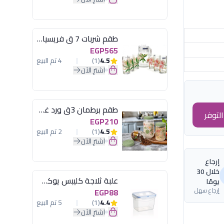
طقم شربات 7 ق فريسيا لومينارك
EGP565
4.5
(1)
4 تم البيع
اشترِ الآن
طقم برطمان 3ق ورد غطاء مينت جرين هيريفين
لتوفر
EGP210
4.5
(1)
2 تم البيع
اشترِ الآن
إرجاع
خلال 30
علبة ثلاجة كليبس يوكسان
يومًا
إرجاع سهل
EGP88
4.4
(1)
5 تم البيع
اشترِ الآن