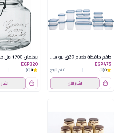
طقم حافظة طعام 20ق برو سيفر
برطمان 1700 مل جورمية
EGP320
EGP475
0
(0)
0 تم البيع
0
(0)
اشترِ الآن
اشترِ 