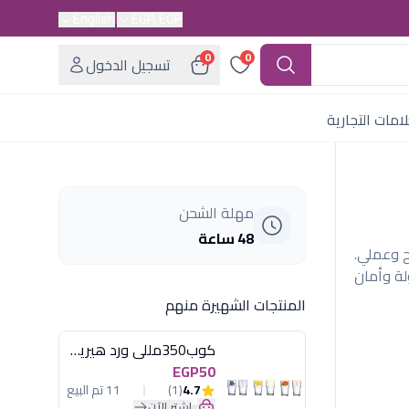
English
EGP, EGP
0
0
تسجيل الدخول
امات التجارية
مهلة الشحن
48 ساعة
بتصميم مريح وعملي.
لة وأمان
المنتجات الشهيرة منهم
كوب350مللى ورد هيريفين
EGP50
4.7
(1)
11 تم البيع
اشترِ الآن