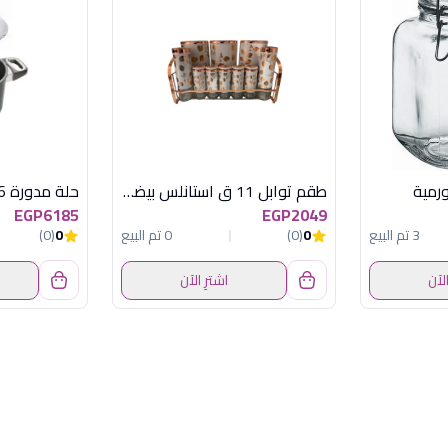
طقم توابل 11 ق استانلس بيضاوى اكسفورد
EGP6185
EGP2049
3 تم البيع
0
(0)
0 تم البيع
0
(0)
الآن
اشترِ الآن