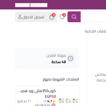
English
EGP, EGP
0
0
تسجيل الدخول
امات التجارية
مهلة الشحن
48 ساعة
الفاخر، 89 قطعة استانلس
المنتجات الشهيرة منهم
ين الفخامة
كوب350مللى ورد هيريفين
EGP50
4.7
(1)
11 تم البيع
اشترِ الآن