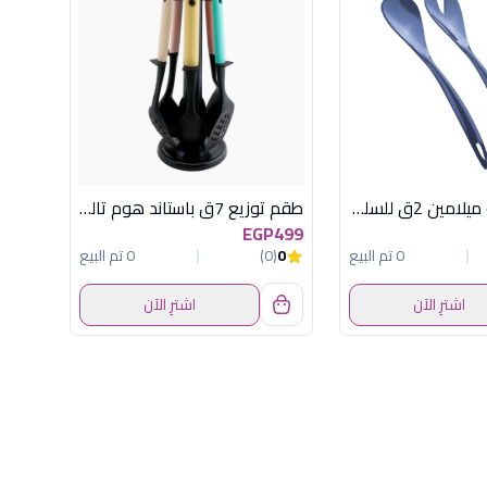
طقم معلقة ميلامين 2ق للسلطة توسكوما
طقم توزيع 7ق باستاند هوم تاليس
EGP499
0 تم البيع
0
(0)
0 تم البيع
اشترِ الآن
اشترِ الآن