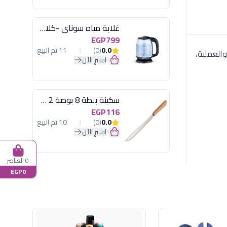
غلاية مياه سوناي -كلاسيك 2200 وات، 1.7 لتر زجاج اضائة ليد - MAR-3752
EGP799
0.0
(0)
11 تم البيع
فخامة العصرية والعملية،
اشترِ الآن
سكينة بلطة 8 بوصة 2 مسمار
EGP116
0.0
(0)
10 تم البيع
اشترِ الآن
0 العناصر
EGP0