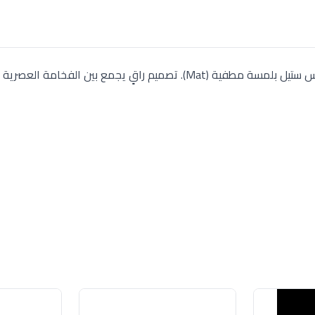
طقم أدوات مائدة Nehir "سفير" الفاخر، 89 قطعة استانلس ستيل بلمسة مطفية (Mat). تصميم راقٍ يجمع بين ال