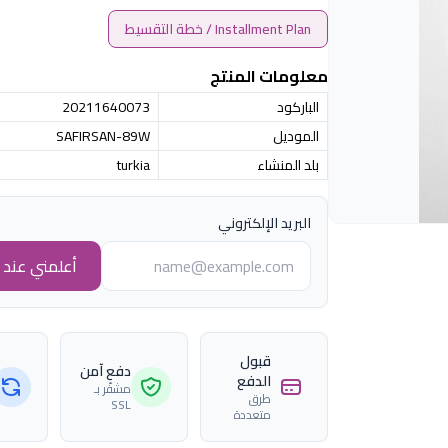
Installment Plan / خطة التقسيط
معلومات المنتج
الباركود
20211640073
الموديل
SAFIRSAN-89W
بلد المنشاء
turkia
البريد الإلكتروني
أعلمني عند ا
قبول
دفع آمن
الدفع
مشفّر بـ
طرق
SSL
متعددة