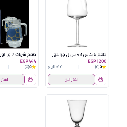
طقم 6 كاس 43 س ل جراندور
EGP444
EGP1200
0
(0)
0 تم البيع
0
(0)
اشترِ الآن
اشترِ 