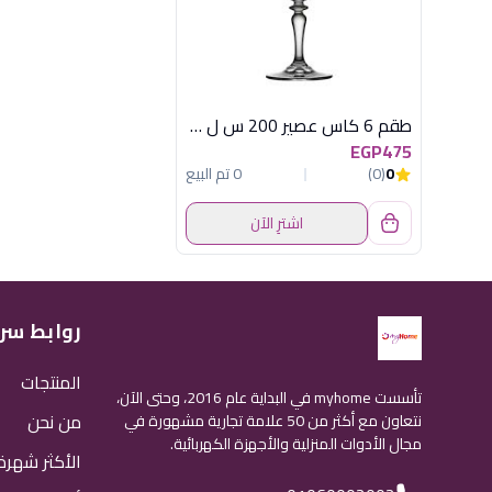
طقم 6 كاس عصير 200 س ل سيمفونى
EGP475
0
(0)
0 تم البيع
اشترِ الآن
روابط سر
المنتجات
تأسست myhome في البداية عام 2016، وحتى الآن،
من نحن
نتعاون مع أكثر من 50 علامة تجارية مشهورة في
مجال الأدوات المنزلية والأجهزة الكهربائية.
الأكثر شهرة