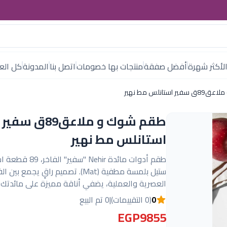
لأكثر شهرة
أفضل صفقة
منتجات بها خصومات
اتصل بنا
المدونة
كل العل
ستانلس مط نهير
طقم شوك و ملاعق89ق سفير
استانلس مط نهير
طقم أدوات مائدة Nehir "سفير" 
ستيل بلمسة مطفية (Mat). تصميم راقٍ يجمع ب
العصرية والعملية، يضفي أناقة مميزة على مائدتك.
0
(0 التقييمات)
|
0 تم البيع
EGP9855