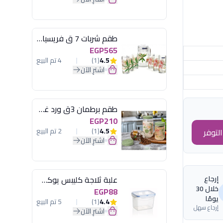
طقم شربات 7 ق فريسيا لومينارك
EGP565
4.5
(1)
4 تم البيع
اشترِ الآن
طقم برطمان 3ق ورد غطاء مينت جرين هيريفين
EGP210
4.5
(1)
2 تم البيع
لتوفر
اشترِ الآن
إرجاع
علبة ثلاجة كليبس يوكسان
خلال 30
EGP88
يومًا
4.4
(1)
5 تم البيع
إرجاع سهل
اشترِ الآن