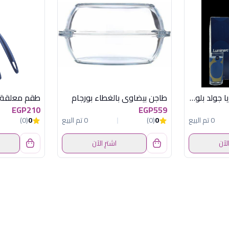
طقم شربات 7 ق اوريا جولد بلو لومينارك
طاجن بيضاوى بالغطاء بورجام
EGP210
EGP559
0 تم البيع
0
(0)
0 تم البيع
0
(0)
الآن
اشترِ الآن