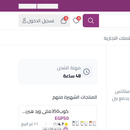
English
EGP, EGP
0
0
تسجيل الدخول
امات التجارية
مهلة الشحن
48 ساعة
ن" الفاخر، 89 قطعة استانلس
المنتجات الشهيرة منهم
). تصميم أنيق يجمع بين
كوب350مللى ورد هيريفين
EGP50
4.7
(1)
11 تم البيع
اشترِ الآن