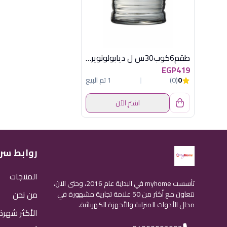
طقم6كوب30س ل ديابولونوير لومينارك فرنساو
EGP419
0
(0)
1 تم البيع
اشترِ الآن
روابط سر
المنتجات
تأسست myhome في البداية عام 2016، وحتى الآن،
من نحن
نتعاون مع أكثر من 50 علامة تجارية مشهورة في
مجال الأدوات المنزلية والأجهزة الكهربائية.
الأكثر شهرة