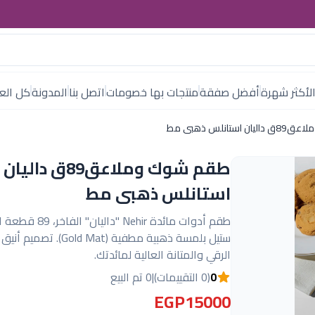
لأكثر شهرة
أفضل صفقة
منتجات بها خصومات
اتصل بنا
المدونة
كل العل
ستانلس ذهبى مط
طقم شوك وملاعق89ق داليان
استانلس ذهبى مط
طقم أدوات مائدة Nehir "داليا
ستيل بلمسة ذهبية مطفية (Gold Mat
الرقي والمتانة العالية لمائدتك.
0
(0 التقييمات)
|
0 تم البيع
EGP15000