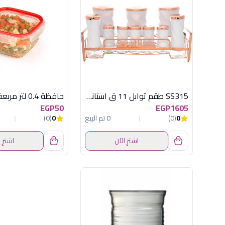
SS315 طقم توابل 11 ق استانلس اكسفورد
EGP50
EGP1605
0
(0)
0 تم البيع
0
(0)
اشترِ الآن
اشترِ 