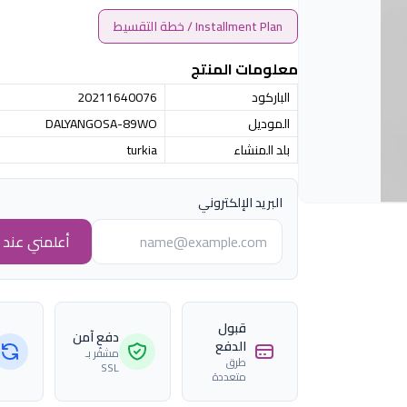
Installment Plan / خطة التقسيط
معلومات المنتج
الباركود
20211640076
الموديل
DALYANGOSA-89WO
بلد المنشاء
turkia
البريد الإلكتروني
أعلمني عند ا
قبول
دفع آمن
الدفع
مشفّر بـ
طرق
SSL
متعددة