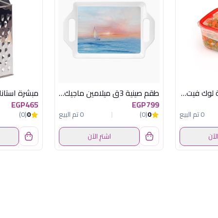
حافظة 0.4 لتر مربعة لوك فيت يوكسان
طقم صينية 3ق ميلامين ماجيك هاور
EGP465
EGP799
0 تم البيع
0
(0)
0 تم البيع
0
(0)
الآن
اشترِ الآن