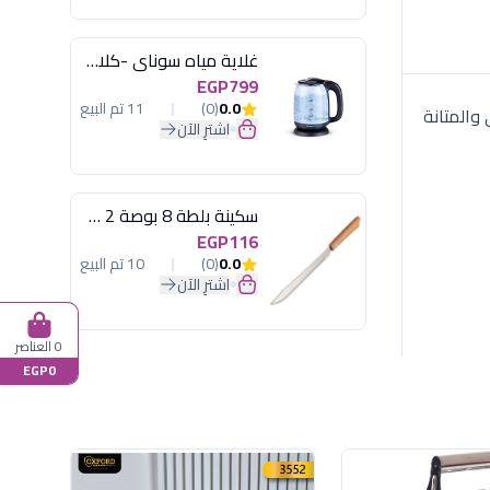
غلاية مياه سوناي -كلاسيك 2200 وات، 1.7 لتر زجاج اضائة ليد - MAR-3752
EGP799
0.0
(0)
11 تم البيع
يم أنيق يجمع بين الرقي والمتانة
اشترِ الآن
سكينة بلطة 8 بوصة 2 مسمار
EGP116
0.0
(0)
10 تم البيع
اشترِ الآن
0 العناصر
EGP0