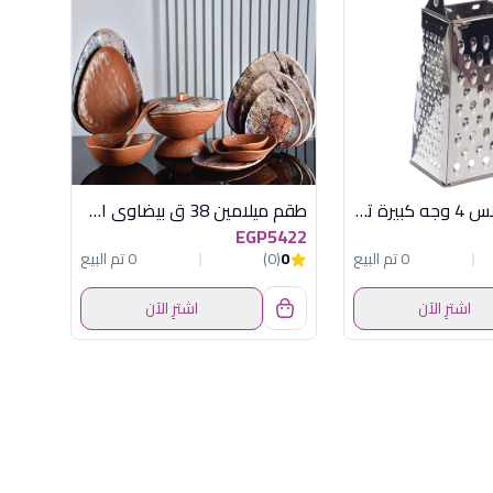
مبشرة استانلس 4 وجه كبيرة توسكوما
طقم ميلامين 38 ق بيضاوى اكسفورد - كود 3552
EGP5422
0 تم البيع
0
(0)
0 تم البيع
اشترِ الآن
اشترِ الآن