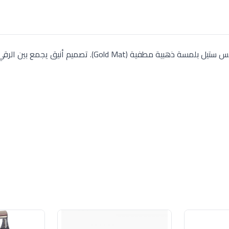
طقم أدوات مائدة Nehir "داليان" الفاخر، 89 قطعة استانلس ستيل بلمسة ذهبية مطفية (Gold Mat). تصم