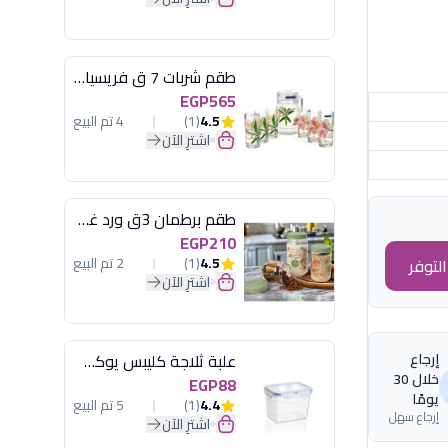
طقم شربات 7 ق فريسيا لومينارك
EGP565
4.5
(1)
4 تم البيع
اشترِ الآن
طقم برطمان 3ق ورد غطاء مينت جرين هيريفين
EGP210
4.5
(1)
2 تم البيع
لتوفر
اشترِ الآن
إرجاع
علبة ثلاجة كليبس يوكسان
خلال 30
EGP88
يومًا
4.4
(1)
5 تم البيع
إرجاع سهل
اشترِ الآن