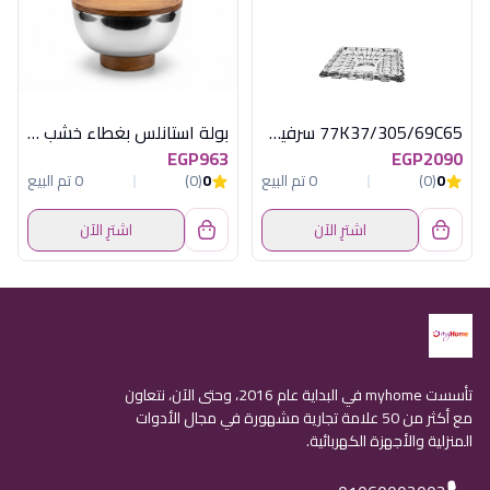
77K37/305/69C65 سرفيس مربع كاسكاد
بولة استانلس بغطاء خشب اكسفورد OX-46
EGP963
EGP2090
0
(0)
0 تم البيع
0
(0)
0 تم البيع
اشترِ الآن
اشترِ الآن
تأسست myhome في البداية عام 2016، وحتى الآن، نتعاون
مع أكثر من 50 علامة تجارية مشهورة في مجال الأدوات
المنزلية والأجهزة الكهربائية.