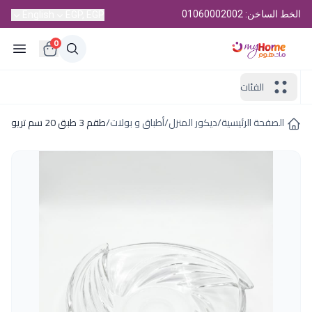
الخط الساخن: 01060002002
English
EGP, EGP
0
الفئات
الصفحة الرئيسية
/
ديكور المنزل
/
أطباق و بولات
/
طقم 3 طبق 20 سم تريو