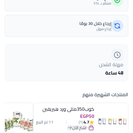
مشفّر بـ SSL
إرجاع خلال 30 يومًا
إرجاع سهل
مهلة الشحن
48 ساعة
المنتجات الشهيرة منهم
كوب350مللى ورد هيريفين
EGP50
4.7
(1)
11 تم البيع
اشترِ الآن