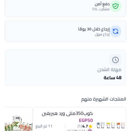
دفع آمن
مشفّر بـ SSL
إرجاع خلال 30 يومًا
إرجاع سهل
مهلة الشحن
48 ساعة
المنتجات الشهيرة منهم
كوب350مللى ورد هيريفين
EGP50
4.7
(1)
11 تم البيع