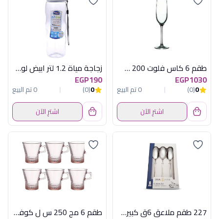
طقم 6 كاس فلوت 200 س ل شامبين
زجاجة مياة 1.2 لتر ابيض لوك& لوك
EGP190
EGP1030
0
(0)
0 تم البيع
0
(0)
0 تم البيع
اشترِ الآن
اشترِ الآن
227 طقم ملاعق 6ق كبيرة استانلس سادة ديفا
طقم 6 مج 250 س ل كوفرس بينك باسابتشة