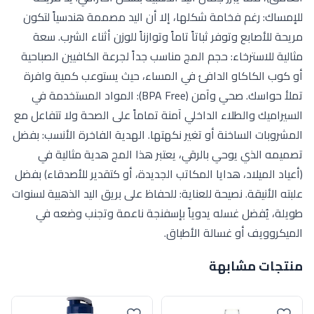
للإمساك: رغم فخامة شكلها، إلا أن اليد مصممة هندسياً لتكون
مريحة للأصابع وتوفر ثباتاً تاماً وتوازناً للوزن أثناء الشرب. سعة
مثالية للاسترخاء: حجم المج مناسب جداً لجرعة الكافيين الصباحية
أو كوب الكاكاو الدافئ في المساء، حيث يستوعب كمية وافرة
تملأ حواسك. صحي وآمن (BPA Free): المواد المستخدمة في
السيراميك والطلاء الداخلي آمنة تماماً على الصحة ولا تتفاعل مع
المشروبات الساخنة أو تغير نكهتها. الهدية الفاخرة الأنسب: بفضل
تصميمه الذي يوحي بالرقي، يعتبر هذا المج هدية مثالية في
(أعياد الميلاد، هدايا المكاتب الجديدة، أو كتقدير للأصدقاء) بفضل
علبته الأنيقة. نصيحة للعناية: للحفاظ على بريق اليد الذهبية لسنوات
طويلة، يُفضل غسله يدوياً بإسفنجة ناعمة وتجنب وضعه في
الميكروويف أو غسالة الأطباق.
منتجات مشابهة