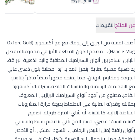
اشترِ الآن
عن المنتج
التقييمات
أضف لمسة من البريق إلى يومك مع مج أكسفورد (Oxford Gold
Handle Mug)، المصمم ليكون القطعة الأبرز في مجموعتك بفضل
التباين الساحر بين ألوان السيراميك المطفية واليد الذهبية البراقة.
يد ذهبية مطلية بعناية: يتميز المج بـ "يد" مطلية بلون ذهبي عالي
الجودة ومقاوم للبهتان، مما يمنحه مظهراً ملكياً فاخراً يتناسب
مع التقديمات الرسمية والمناسبات الخاصة. سيراميك أكسفورد
الفاخر: مصنوع من أجود أنواع السيراميك البرازيلي المعروف
بمتانته وقدرته العالية على الاحتفاظ بدرجة حرارة المشروبات
الساخنة (لاتيه، كابتشينو، أو شاي) لفترة طويلة. تصميم
"مينيماليست" عصري: جسم المج يأتي بتصميم بسيط وانسيابي
بألوان راقية (مثل الأبيض الرخامي، الأسود الملكي، أو الأخضر
الغامق)، مما يبرز جمال اليد الذهبية بشكل احترافي. يد مريحة