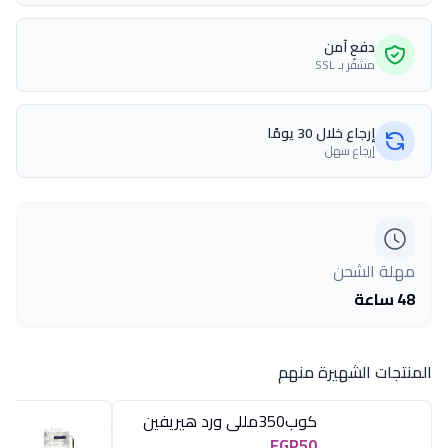
دفع آمن
مشفّر بـ SSL
إرجاع خلال 30 يومًا
إرجاع سهل
مهلة الشحن
48 ساعة
المنتجات الشهيرة منهم
كوب350مللى ورد هيريفين
EGP50