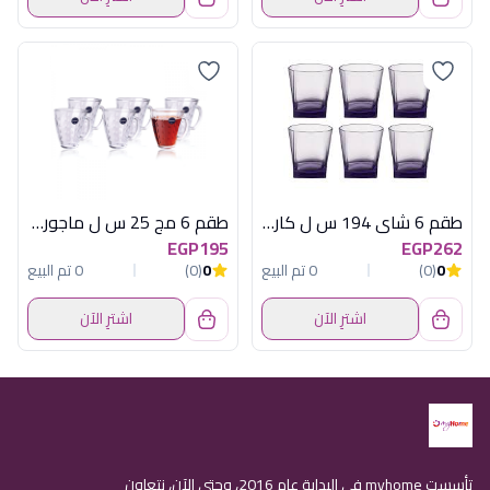
طقم 6 شاى 194 س ل كارى موف باشابتشة
طقم 6 مج 25 س ل ماجوري لومينارك اماراتي
EGP195
EGP262
0
(0)
0 تم البيع
0
(0)
0 تم البيع
اشترِ الآن
اشترِ الآن
تأسست myhome في البداية عام 2016، وحتى الآن، نتعاون