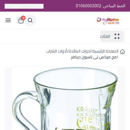
الخط الساخن: 01060002002
English
EGP, EGP
0
الفئات
الصفحة الرئيسية
/
ادوات المائدة
/
أدوات الشراب
/
مج ميكس تى نلسون ديكفر