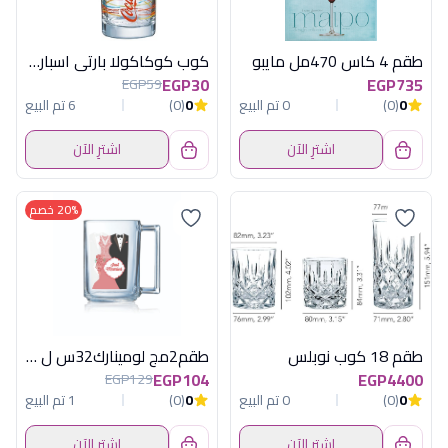
طقم 4 كاس 470مل مايبو
كوب كوكاكولا بارتى اسباركل عرض فرنساوى
EGP30
EGP735
EGP59
0
(0)
0 تم البيع
0
(0)
6 تم البيع
اشترِ الآن
اشترِ الآن
20% خصم
طقم 18 كوب نوبلس
طقم2مج لومينارك32س ل بونجاست ماريدامارات
EGP104
EGP4400
EGP129
0
(0)
0 تم البيع
0
(0)
1 تم البيع
اشترِ الآن
اشترِ الآن