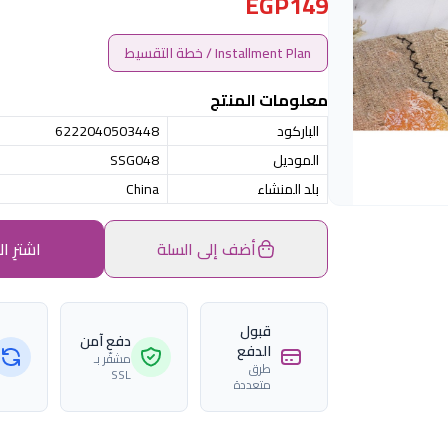
EGP149
Installment Plan / خطة التقسيط
معلومات المنتج
الباركود
6222040503448
الموديل
SSG048
بلد المنشاء
China
أضف إلى السلة
اشترِ ال
قبول
دفع آمن
الدفع
مشفّر بـ
طرق
SSL
متعددة