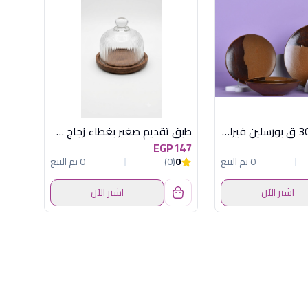
طقم عشاء 30 ق بورسلين فيرلو ديسورت
طبق تقديم صغير بغطاء زجاج من أكسفورد موديل XS159
EGP147
0 تم البيع
0
(0)
0 تم البيع
اشترِ الآن
اشترِ الآن