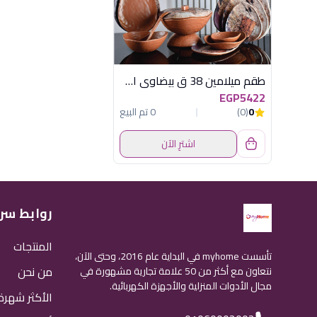
طقم ميلامين 38 ق بيضاوى اكسفورد - كود 3552
EGP5422
0
(0)
0 تم البيع
اشترِ الآن
روابط سر
المنتجات
تأسست myhome في البداية عام 2016، وحتى الآن،
من نحن
نتعاون مع أكثر من 50 علامة تجارية مشهورة في
مجال الأدوات المنزلية والأجهزة الكهربائية.
الأكثر شهرة