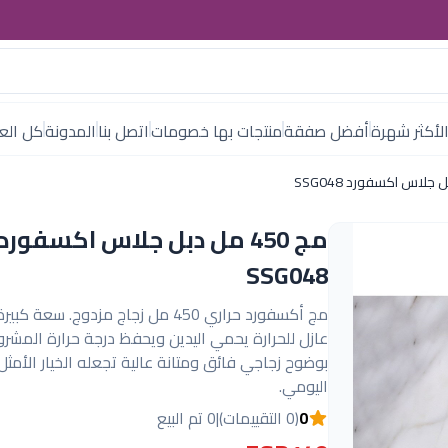
لأكثر شهرة
أفضل صفقة
منتجات بها خصومات
اتصل بنا
المدونة
كل العل
مج 450 مل دبل جلاس اكسفورد
SSG048
مج أكسفورد حراري 450 مل زجاج مزدوج. سعة
عازل للحرارة يحمي اليدين ويحفظ درجة حرارة المشرو
بوضوح زجاجي فائق ومتانة عالية تجعله الخيار الأمثل
اليومي.
0
(0 التقييمات)
|
0 تم البيع