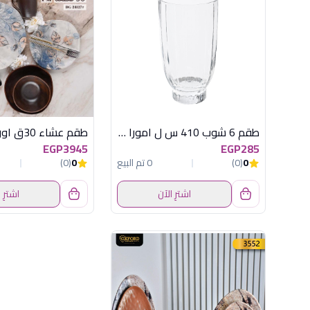
طقم 6 شوب 410 س ل امورا باشابتشى
EGP3945
EGP285
0
(0)
0 تم البيع
0
(0)
اشترِ الآن
اشترِ 