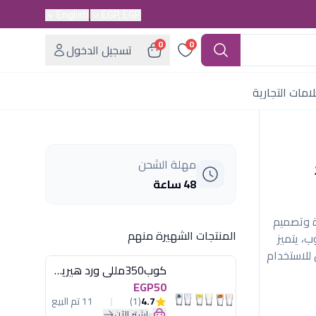
English
EGP, EGP
0
0
تسجيل الدخول
امات التجارية
مهلة الشحن
48 ساعة
 كبيرة وتصميم
المنتجات الشهيرة منهم
ب، يتميز
 للاستخدام
كوب350مللى ورد هيريفين
EGP50
4.7
(1)
11 تم البيع
اشترِ الآن