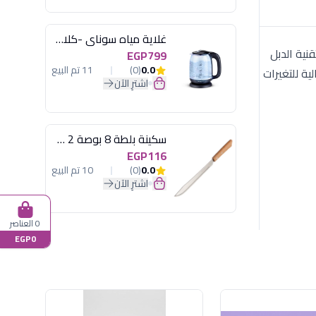
غلاية مياه سوناي -كلاسيك 2200 وات، 1.7 لتر زجاج اضائة ليد - MAR-3752
 بتقنية الدبل
EGP799
0.0
(0)
11 تم البيع
ة للتغيرات
اشترِ الآن
سكينة بلطة 8 بوصة 2 مسمار
EGP116
0.0
(0)
10 تم البيع
اشترِ الآن
0 العناصر
EGP0