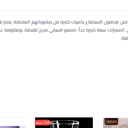
 المجموعة بسعة 450 مل، مخصص لمن يفضلون الاستمتاع بكميات كبيرة من مشروباتهم المفضلة. يتميز
 المميزات: سعة كبيرة جداً، تصميم انسيابي مريح للقبضة، ومقاومة عالي
نة.
20% خصم