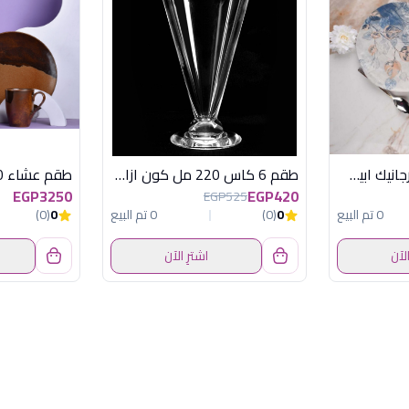
طقم عشاء 30ق اورجانيك ابيض اكسفور 24127
طقم 6 كاس 220 مل كون ازاد اكريلك سعودى
EGP3250
EGP420
EGP525
0 تم البيع
0
(0)
0 تم البيع
0
(0)
الآن
اشترِ الآن