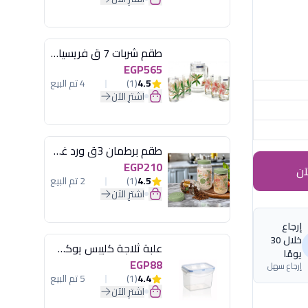
طقم شربات 7 ق فريسيا لومينارك
EGP565
4.5
(1)
4 تم البيع
اشترِ الآن
طقم برطمان 3ق ورد غطاء مينت جرين هيريفين
EGP210
آن
4.5
(1)
2 تم البيع
اشترِ الآن
إرجاع
خلال 30
علبة ثلاجة كليبس يوكسان
يومًا
EGP88
إرجاع سهل
4.4
(1)
5 تم البيع
اشترِ الآن