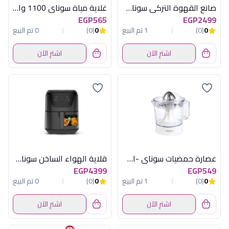
صانع القهوة التركي سوناي -موود -535 وات ,4 اكواب , جولد , MAR-420
غلاية مياة سوناي 1100 وات -1.2 لتر-احمر Mar -2200
EGP565
EGP2499
0
(0)
1 تم البيع
0
(0)
0 تم البيع
اشترِ الآن
اشترِ الآن
عصارة حمضيات سوناي -اسكويزر - 30 وات، سعة 1 لتر، MAR-755
قلاية الهواء الساخن سوناي – كوك ماستر برو – 2000 وات، 7 لتر – مؤقت يصل الي 60 دقيقة - اسود –MAR-710
EGP4399
EGP549
0
(0)
1 تم البيع
0
(0)
0 تم البيع
اشترِ الآن
اشترِ الآن