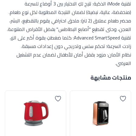
تقنية iMode الذكية: تتيح لكِ الاختيار بين 3 أوضاع للسرعة
(منخفضة، عالية، نبضية) لضمان النتيجة المطلوبة لكل نوع طعام.
محضر طعام عملاق (2 لتر): ملحق احترافي يقوم بالتقطيع، البشر،
العجن، وحتى تقطيع "أصابع البطاطس" بفضل الأقراص المتنوعة.
تقنية Advanced SmartSpeed: كلما ضغطتِ بقوة أكبر على الزر،
زادت السرعة؛ تحكم سلس وتدريجي دون إعدادات مسبقة.
نظام الأمان: مزود بقفل أمان للأطفال لضمان عدم التشغيل
العرضي.
منتجات مشابهة