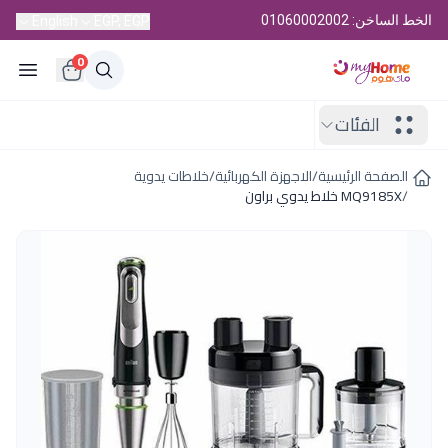
الخط الساخن: 01060002002
English
EGP, EGP
0
الفئات
الصفحة الرئيسية
/
الاجهزة الكهربائية
/
خلاطات يدوية
/
MQ9185X خلاط يدوي براون