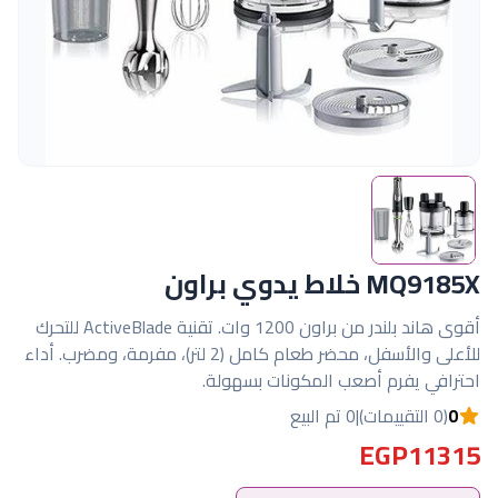
MQ9185X خلاط يدوي براون
أقوى هاند بلندر من براون 1200 وات. تقنية ActiveBlade للتحرك
للأعلى والأسفل، محضر طعام كامل (2 لتر)، مفرمة، ومضرب. أداء
احترافي يفرم أصعب المكونات بسهولة.
0
(0 التقييمات)
|
0 تم البيع
EGP11315