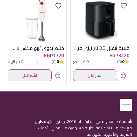
قلاية تيفال 3.5 لتر ايزى فراى ايسينشيال
خلاط يدوى تربو مكس بلس استانلس مولينكس
EGP1770
EGP3220
0
(0)
0 تم البيع
0
(0)
0 تم البيع
اشترِ الآن
اشترِ الآن
تأسست myhome في البداية عام 2016، وحتى الآن، نتعاون
مع أكثر من 50 علامة تجارية مشهورة في مجال الأدوات
المنزلية والأجهزة الكهربائية.