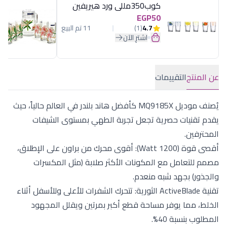
كوب350مللى ورد هيريفين
EGP50
4.7
(1)
11 تم البيع
اشترِ الآن
عن المنتج
التقييمات
يُصنف موديل MQ9185X كأفضل هاند بلندر في العالم حالياً، حيث
يقدم تقنيات حصرية تجعل تجربة الطهي بمستوى الشيفات
المحترفين.
أقصى قوة (1200 Watt): أقوى محرك من براون على الإطلاق،
مصمم للتعامل مع المكونات الأكثر صلابة (مثل المكسرات
والجذور) بجهد شبه منعدم.
تقنية ActiveBlade الثورية: تتحرك الشفرات للأعلى وللأسفل أثناء
الخلط، مما يوفر مساحة قطع أكبر بمرتين ويقلل المجهود
المطلوب بنسبة 40%.