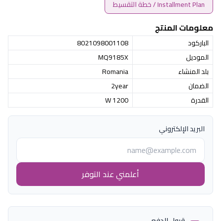
Installment Plan / خطة التقسيط
معلومات المنتج
الباركود
8021098001108
الموديل
MQ9185X
بلد المنشاء
Romania
الضمان
2year
القدرة
1200 W
البريد الإلكتروني
أعلمني عند التوفر
قبول الدفع